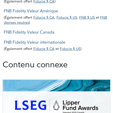
(
Également offert
Fiducie $ CA
)
FNB Fidelity Valeur Amérique
(
Également offert
Fiducie $ CA
,
Fiducie $ US
,
FNB $ US
et
FNB
devises neutres
)
FNB Fidelity Valeur Canada
FNB Fidelity Valeur internationale
(
Également offert
Fiducie $ CA
et
Fiducie $ US
)
Contenu connexe