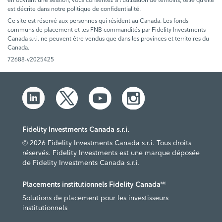
est décrite dans notre politique de confidentialité.
Ce site est réservé aux personnes qui résident au Canada. Les fonds
communs de placement et les FNB commandités par Fidelity Investments
Canada s.r.i. ne peuvent être vendus que dans les provinces et territoires du
Canada.
72688-v2025425
Fidelity Investments Canada s.r.i.
© 2026 Fidelity Investments Canada s.r.i. Tous droits
réservés. Fidelity Investments est une marque déposée
de Fidelity Investments Canada s.r.i.
Placements institutionnels Fidelity Canada
MC
Solutions de placement pour les investisseurs
institutionnels