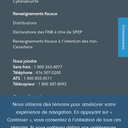
Cybersécurité
Renseignements fiscaux
Distributions
Commentaires
Déclarations des FNB à titre de SPEP
Renseignements fiscaux à l’intention des non-
Canadiens
Nous joindre
Sans frais
: 1 800 263-4077
Téléphone
: 416 307-5200
ATS
: 1 800 855-0511
Télécopieur
: 1 800 387-8092
Centre d’appels
Le centre d’appels est
Nous utilisons des témoins pour améliorer votre
ouvert du lundi au
expérience de navigation. En appuyant sur «
vendredi, de 8 h à 20 h (HE)
Continuer », vous consentez à l’utilisation de tous ces
Adresse