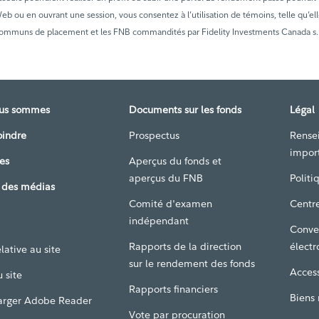
 Web ou en ouvrant une session, vous consentez à l’utilisation de témoins, telle qu’ell
communs de placement et les FNB commandités par Fidelity Investments Canada s.r.i
ous sommes
Documents sur les fonds
Légal
oindre
Prospectus
Rense
impor
es
Aperçus du fonds et
aperçus du FNB
Politi
 des médias
Comité d'examen
Centre
indépendant
Conve
Rapports de la direction
électr
lative au site
sur le rendement des fonds
Access
 site
Rapports financiers
Biens
arger Adobe Reader
Vote par procuration