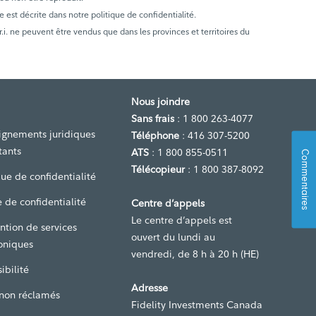
e est décrite dans notre politique de confidentialité.
. ne peuvent être vendus que dans les provinces et territoires du
Nous joindre
Sans frais
: 1 800 263-4077
ignements juridiques
Téléphone
: 416 307-5200
tants
ATS
: 1 800 855-0511
Commentaires
Télécopieur
: 1 800 387-8092
que de confidentialité
 de confidentialité
Centre d’appels
Le centre d’appels est
ntion de services
ouvert du lundi au
oniques
vendredi, de 8 h à 20 h (HE)
ibilité
Adresse
 non réclamés
Fidelity Investments Canada