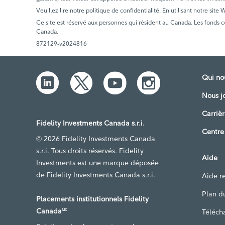
Veuillez lire notre politique de confidentialité. En utilisant notre site
Ce site est réservé aux personnes qui résident au Canada. Les fonds 
Canada.
872129-v2024816
Qui n
Nous j
Carrièr
Fidelity Investments Canada s.r.i.
Centre
© 2026 Fidelity Investments Canada
s.r.i. Tous droits réservés. Fidelity
Aide
Investments est une marque déposée
de Fidelity Investments Canada s.r.i.
Aide re
Plan du
Placements institutionnels Fidelity
Canada
Téléch
MC