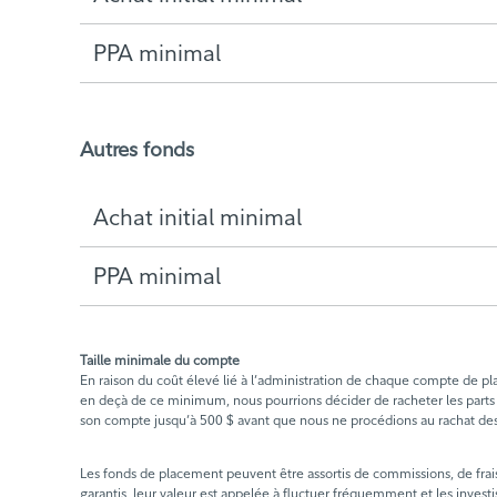
PPA minimal
Autres fonds
Achat initial minimal
PPA minimal
Taille minimale du compte
En raison du coût élevé lié à l’administration de chaque compte de 
en deçà de ce minimum, nous pourrions décider de racheter les parts de 
son compte jusqu’à 500 $ avant que nous ne procédions au rachat des
Les fonds de placement peuvent être assortis de commissions, de frais e
garantis, leur valeur est appelée à fluctuer fréquemment et les investi