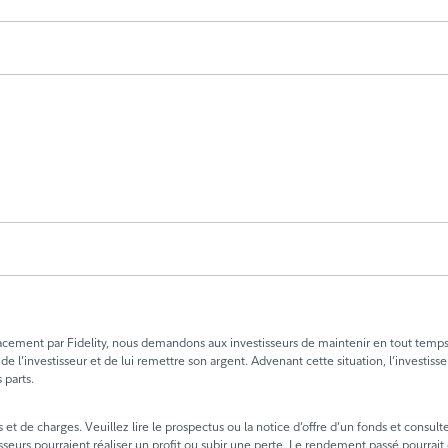
placement par Fidelity, nous demandons aux investisseurs de maintenir en tout te
l’investisseur et de lui remettre son argent. Advenant cette situation, l’investisse
 parts.
t de charges. Veuillez lire le prospectus ou la notice d’offre d’un fonds et consult
sseurs pourraient réaliser un profit ou subir une perte. Le rendement passé pourrait