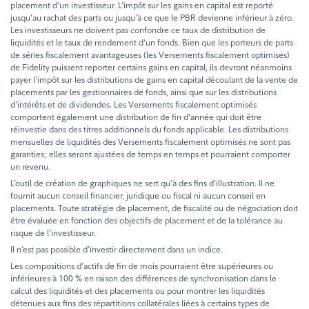
placement d’un investisseur. L’impôt sur les gains en capital est reporté
jusqu’au rachat des parts ou jusqu’à ce que le PBR devienne inférieur à zéro.
Les investisseurs ne doivent pas confondre ce taux de distribution de
liquidités et le taux de rendement d’un fonds. Bien que les porteurs de parts
de séries fiscalement avantageuses (les Versements fiscalement optimisés)
de Fidelity puissent reporter certains gains en capital, ils devront néanmoins
payer l’impôt sur les distributions de gains en capital découlant de la vente de
placements par les gestionnaires de fonds, ainsi que sur les distributions
d’intérêts et de dividendes. Les Versements fiscalement optimisés
comportent également une distribution de fin d’année qui doit être
réinvestie dans des titres additionnels du fonds applicable. Les distributions
mensuelles de liquidités des Versements fiscalement optimisés ne sont pas
garanties; elles seront ajustées de temps en temps et pourraient comporter
un revenu.
L’outil de création de graphiques ne sert qu’à des fins d’illustration. Il ne
fournit aucun conseil financier, juridique ou fiscal ni aucun conseil en
placements. Toute stratégie de placement, de fiscalité ou de négociation doit
être évaluée en fonction des objectifs de placement et de la tolérance au
risque de l’investisseur.
Il n’est pas possible d’investir directement dans un indice.
Les compositions d’actifs de fin de mois pourraient être supérieures ou
inférieures à 100 % en raison des différences de synchronisation dans le
calcul des liquidités et des placements ou pour montrer les liquidités
détenues aux fins des répartitions collatérales liées à certains types de