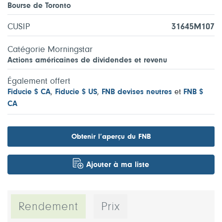
Bourse de Toronto
CUSIP
31645M107
Catégorie Morningstar
Actions américaines de dividendes et revenu
Également offert
Fiducie $ CA
,
Fiducie $ US
,
FNB devises neutres
et
FNB $
CA
Obtenir l’aperçu du FNB
Ajouter à ma liste
Rendement
Prix