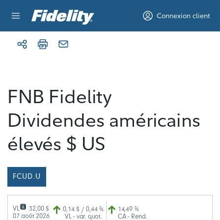
Aller au contenu
Connexion client
FNB Fidelity
Dividendes américains
élevés $ US
FCUD.U
VL
32,00 $
0,14 $ / 0,44 %
14,49 %
07 août 2026
VL - var. quot.
CA - Rend.