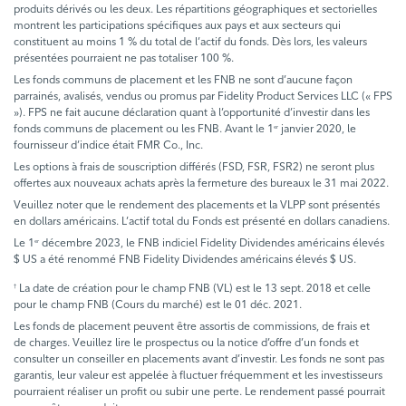
produits dérivés ou les deux. Les répartitions géographiques et sectorielles
montrent les participations spécifiques aux pays et aux secteurs qui
constituent au moins 1 % du total de l’actif du fonds. Dès lors, les valeurs
présentées pourraient ne pas totaliser 100 %.
Les fonds communs de placement et les FNB ne sont d’aucune façon
parrainés, avalisés, vendus ou promus par Fidelity Product Services LLC (« FPS
»). FPS ne fait aucune déclaration quant à l’opportunité d’investir dans les
fonds communs de placement ou les FNB. Avant le 1
janvier 2020, le
er
fournisseur d’indice était FMR Co., Inc.
Les options à frais de souscription différés (FSD, FSR, FSR2) ne seront plus
offertes aux nouveaux achats après la fermeture des bureaux le 31 mai 2022.
Veuillez noter que le rendement des placements et la VLPP sont présentés
en dollars américains. L’actif total du Fonds est présenté en dollars canadiens.
Le 1
décembre 2023, le FNB indiciel Fidelity Dividendes américains élevés
er
$ US a été renommé FNB Fidelity Dividendes américains élevés $ US.
La date de création pour le champ FNB (VL) est le 13 sept. 2018 et celle
†
pour le champ FNB (Cours du marché) est le 01 déc. 2021.
Les fonds de placement peuvent être assortis de commissions, de frais et
de charges. Veuillez lire le prospectus ou la notice d’offre d’un fonds et
consulter un conseiller en placements avant d’investir. Les fonds ne sont pas
garantis, leur valeur est appelée à fluctuer fréquemment et les investisseurs
pourraient réaliser un profit ou subir une perte. Le rendement passé pourrait