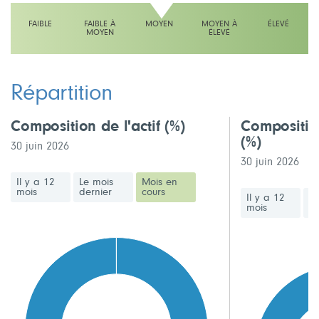
FAIBLE
FAIBLE À
MOYEN
MOYEN À
ÉLEVÉ
MOYEN
ÉLEVÉ
L'échelle indique moyen
Répartition
Composition de l'actif
(%)
Compositio
(%)
30 juin 2026
30 juin 2026
Il y a 12
Le mois
Mois en
mois
dernier
cours
Il y a 12
Le
mois
de