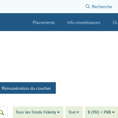
Recherche
Placements
Info-investisseurs
Ou
Rémunération du courtier
Tous les Fonds Fidelity
Tout
B (FSI) + FNB