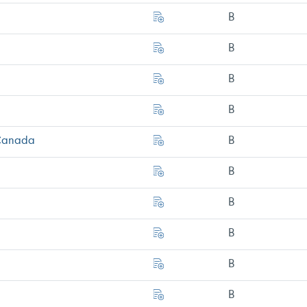
B
B
B
B
 Canada
B
B
B
B
B
B