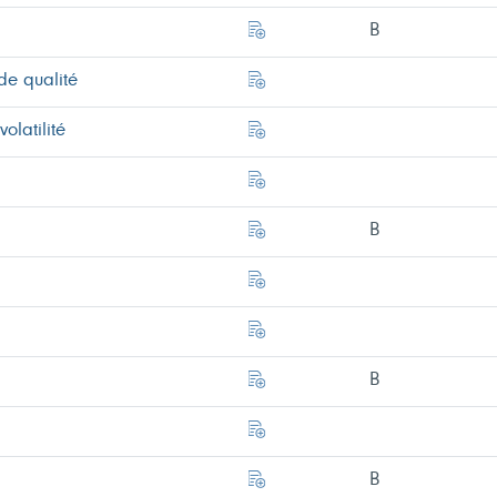
B
e qualité
olatilité
B
B
B