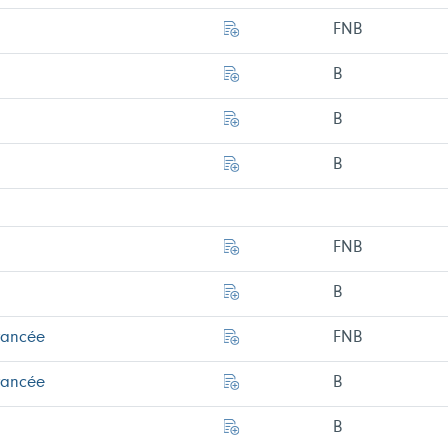
FNB
B
B
B
FNB
B
vancée
FNB
vancée
B
B