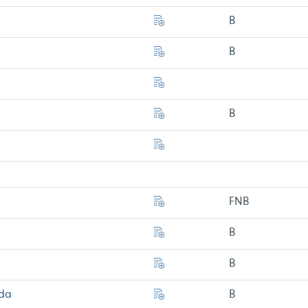
B
B
B
FNB
B
B
ada
B