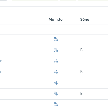
Ma liste
Série
B
r
r
B
B