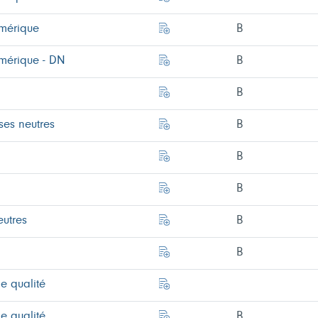
Amérique
B
Amérique - DN
B
B
ses neutres
B
B
B
eutres
B
B
e qualité
e qualité
B