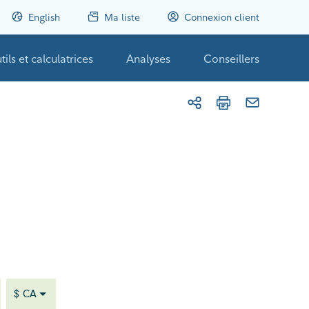
English
Ma liste
Connexion client
tils et calculatrices
Analyses
Conseillers
$ CA