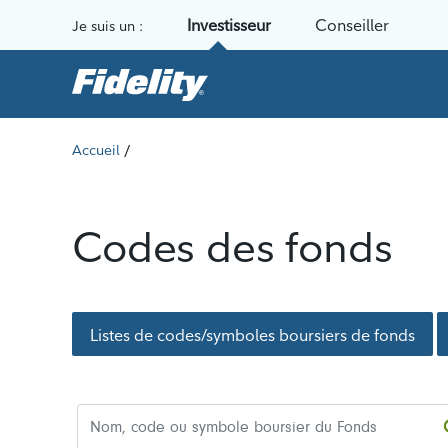
Aller au contenu
Investisseur
Conseiller
Je suis un :
/
Accueil
Codes des fonds
Listes de codes/symboles boursiers de fonds