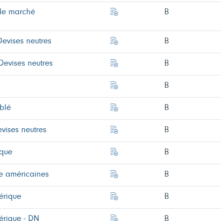
 de marché
B
Devises neutres
B
Devises neutres
B
B
blé
B
vises neutres
B
ique
B
e américaines
B
érique
B
érique - DN
B