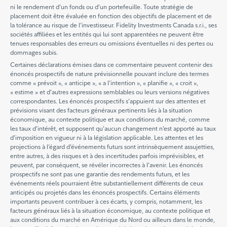
ni le rendement d’un fonds ou d’un portefeuille. Toute stratégie de
placement doit être évaluée en fonction des objectifs de placement et de
la tolérance au risque de l’investisseur. Fidelity Investments Canada s.r.i., ses
sociétés affiliées et les entités qui lui sont apparentées ne peuvent être
tenues responsables des erreurs ou omissions éventuelles ni des pertes ou
dommages subis.
Certaines déclarations émises dans ce commentaire peuvent contenir des
énoncés prospectifs de nature prévisionnelle pouvant inclure des termes
comme « prévoit », « anticipe », « a l’intention », « planifie », « croit »,
« estime » et d’autres expressions semblables ou leurs versions négatives
correspondantes. Les énoncés prospectifs s’appuient sur des attentes et
prévisions visant des facteurs généraux pertinents liés à la situation
économique, au contexte politique et aux conditions du marché, comme
les taux d’intérêt, et supposent qu’aucun changement n’est apporté au taux
d’imposition en vigueur ni à la législation applicable. Les attentes et les
projections à l’égard d’événements futurs sont intrinsèquement assujetties,
entre autres, à des risques et à des incertitudes parfois imprévisibles, et
peuvent, par conséquent, se révéler incorrectes à l’avenir. Les énoncés
prospectifs ne sont pas une garantie des rendements futurs, et les
événements réels pourraient être substantiellement différents de ceux
anticipés ou projetés dans les énoncés prospectifs. Certains éléments
importants peuvent contribuer à ces écarts, y compris, notamment, les
facteurs généraux liés à la situation économique, au contexte politique et
aux conditions du marché en Amérique du Nord ou ailleurs dans le monde,