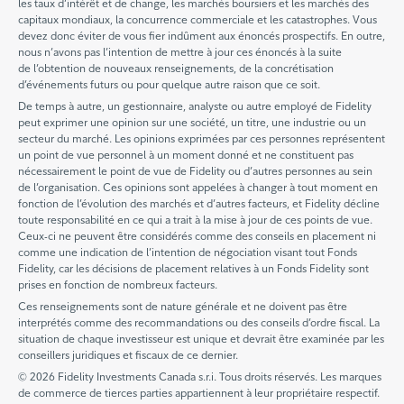
les taux d’intérêt et de change, les marchés boursiers et les marchés des
capitaux mondiaux, la concurrence commerciale et les catastrophes. Vous
devez donc éviter de vous fier indûment aux énoncés prospectifs. En outre,
nous n’avons pas l’intention de mettre à jour ces énoncés à la suite
de l’obtention de nouveaux renseignements, de la concrétisation
d’événements futurs ou pour quelque autre raison que ce soit.
De temps à autre, un gestionnaire, analyste ou autre employé de Fidelity
peut exprimer une opinion sur une société, un titre, une industrie ou un
secteur du marché. Les opinions exprimées par ces personnes représentent
un point de vue personnel à un moment donné et ne constituent pas
nécessairement le point de vue de Fidelity ou d’autres personnes au sein
de l’organisation. Ces opinions sont appelées à changer à tout moment en
fonction de l’évolution des marchés et d’autres facteurs, et Fidelity décline
toute responsabilité en ce qui a trait à la mise à jour de ces points de vue.
Ceux-ci ne peuvent être considérés comme des conseils en placement ni
comme une indication de l’intention de négociation visant tout Fonds
Fidelity, car les décisions de placement relatives à un Fonds Fidelity sont
prises en fonction de nombreux facteurs.
Ces renseignements sont de nature générale et ne doivent pas être
interprétés comme des recommandations ou des conseils d’ordre fiscal. La
situation de chaque investisseur est unique et devrait être examinée par les
conseillers juridiques et fiscaux de ce dernier.
© 2026 Fidelity Investments Canada s.r.i. Tous droits réservés. Les marques
de commerce de tierces parties appartiennent à leur propriétaire respectif.