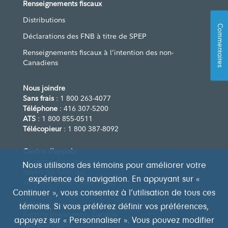
Renseignements fiscaux
Distributions
Commentaires
Déclarations des FNB à titre de SPEP
Renseignements fiscaux à l’intention des non-
Canadiens
Nous joindre
Sans frais
: 1 800 263-4077
Téléphone
: 416 307-5200
ATS
: 1 800 855-0511
Télécopieur
: 1 800 387-8092
Centre d’appels
Le centre d’appels est
Nous utilisons des témoins pour améliorer votre
ouvert du lundi au
expérience de navigation. En appuyant sur «
vendredi, de 8 h à 20 h (HE)
Continuer », vous consentez à l’utilisation de tous ces
Adresse
témoins. Si vous préférez définir vos préférences,
Fidelity Investments Canada
appuyez sur « Personnaliser ». Vous pouvez modifier
483 Bay Street