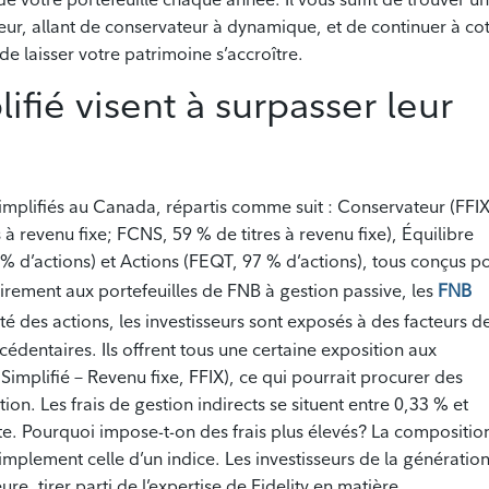
seur, allant de conservateur à dynamique, et de continuer à cot
e laisser votre patrimoine s’accroître.
ifié visent à surpasser leur
simplifiés au Canada, répartis comme suit : Conservateur (FFIX
s à revenu fixe; FCNS, 59 % de titres à revenu fixe), Équilibre
% d’actions) et Actions (FEQT, 97 % d’actions), tous conçus p
airement aux portefeuilles de FNB à gestion passive, les
FNB
é des actions, les investisseurs sont exposés à des facteurs d
édentaires. Ils offrent tous une certaine exposition aux
Simplifié – Revenu fixe, FFIX), ce qui pourrait procurer des
ion. Les frais de gestion indirects se situent entre 0,33 % et
pte. Pourquoi impose-t-on des frais plus élevés? La compositio
implement celle d’un indice. Les investisseurs de la génératio
 tirer parti de l’expertise de Fidelity en matière