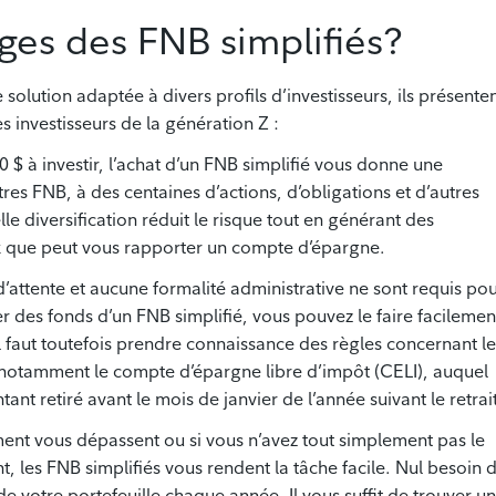
ges des FNB simplifiés?
 solution adaptée à divers profils d’investisseurs, ils présente
s investisseurs de la génération Z :
$ à investir, l’achat d’un FNB simplifié vous donne une
tres FNB, à des centaines d’actions, d’obligations et d’autres
lle diversification réduit le risque tout en générant des
x que peut vous rapporter un compte d’épargne.
ttente et aucune formalité administrative ne sont requis po
er des fonds d’un FNB simplifié, vous pouvez le faire facilemen
l faut toutefois prendre connaissance des règles concernant le
notamment le compte d’épargne libre d’impôt (CELI), auquel
t retiré avant le mois de janvier de l’année suivant le retrait
ment vous dépassent ou si vous n’avez tout simplement pas le
 les FNB simplifiés vous rendent la tâche facile. Nul besoin 
 votre portefeuille chaque année. Il vous suffit de trouver un