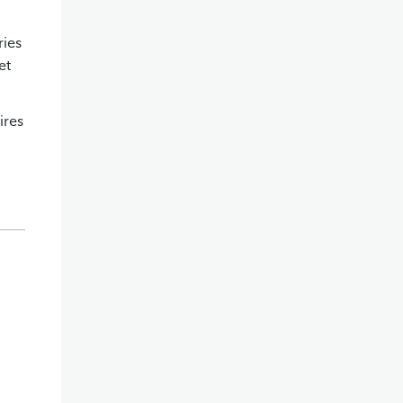
ries
et
ires