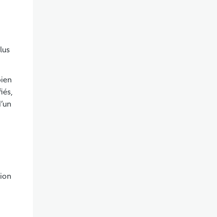
lus
bien
iés,
d’un
sion