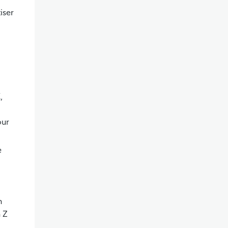
iser
,
our
e
n
n Z