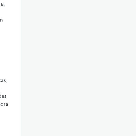
 la
on
cas,
n
des
ndra