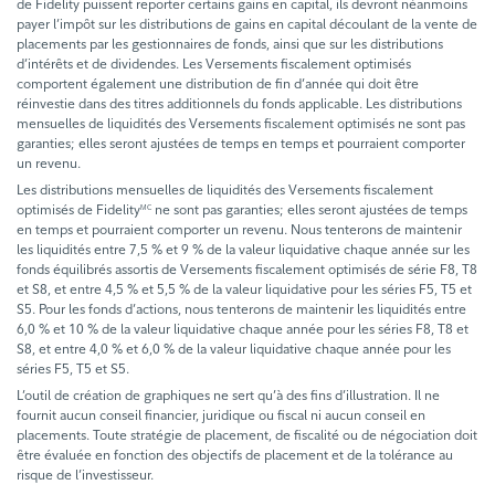
de Fidelity puissent reporter certains gains en capital, ils devront néanmoins
payer l’impôt sur les distributions de gains en capital découlant de la vente de
placements par les gestionnaires de fonds, ainsi que sur les distributions
d’intérêts et de dividendes. Les Versements fiscalement optimisés
comportent également une distribution de fin d’année qui doit être
réinvestie dans des titres additionnels du fonds applicable. Les distributions
mensuelles de liquidités des Versements fiscalement optimisés ne sont pas
garanties; elles seront ajustées de temps en temps et pourraient comporter
un revenu.
Les distributions mensuelles de liquidités des Versements fiscalement
optimisés de Fidelity
ne sont pas garanties; elles seront ajustées de temps
MC
en temps et pourraient comporter un revenu. Nous tenterons de maintenir
les liquidités entre 7,5 % et 9 % de la valeur liquidative chaque année sur les
fonds équilibrés assortis de Versements fiscalement optimisés de série F8, T8
et S8, et entre 4,5 % et 5,5 % de la valeur liquidative pour les séries F5, T5 et
S5. Pour les fonds d’actions, nous tenterons de maintenir les liquidités entre
6,0 % et 10 % de la valeur liquidative chaque année pour les séries F8, T8 et
S8, et entre 4,0 % et 6,0 % de la valeur liquidative chaque année pour les
séries F5, T5 et S5.
L’outil de création de graphiques ne sert qu’à des fins d’illustration. Il ne
fournit aucun conseil financier, juridique ou fiscal ni aucun conseil en
placements. Toute stratégie de placement, de fiscalité ou de négociation doit
être évaluée en fonction des objectifs de placement et de la tolérance au
risque de l’investisseur.