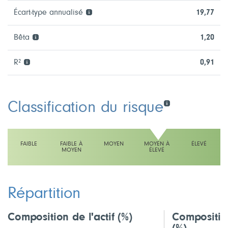
Écart-type annualisé
19,77
Bêta
1,20
R²
0,91
Classification du risque
FAIBLE
FAIBLE À
MOYEN
MOYEN À
ÉLEVÉ
MOYEN
ÉLEVÉ
L'échelle indique moyen à élevé
Répartition
Composition de l'actif
(%)
Compositio