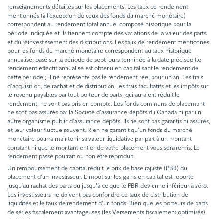
renseignements détaillés sur les placements. Les taux de rendement
mentionnés (à l’exception de ceux des fonds du marché monétaire)
correspondent au rendement total annuel composé historique pour la
période indiquée et ils tiennent compte des variations de la valeur des parts
et du réinvestissement des distributions. Les taux de rendement mentionnés
pour les fonds du marché monétaire correspondent au taux historique
annualisé, basé sur la période de sept jours terminée à la date précisée (le
rendement effectif annualisé est obtenu en capitalisant le rendement de
cette période); il ne représente pas le rendement réel pour un an. Les frais
d’acquisition, de rachat et de distribution, les frais facultatifs et les impôts sur
le revenu payables par tout porteur de parts, qui auraient réduit le
rendement, ne sont pas pris en compte. Les fonds communs de placement
ne sont pas assurés par la Société d'assurance-dépôts du Canada ni par un
autre organisme public d'assurance-dépôts. Ils ne sont pas garantis ni assurés,
et leur valeur fluctue souvent. Rien ne garantit qu’un fonds du marché
monétaire pourra maintenir sa valeur liquidative par part à un montant
constant ni que le montant entier de votre placement vous sera remis. Le
rendement passé pourrait ou non être reproduit.
Un remboursement de capital réduit le prix de base rajusté (PBR) du
placement d’un investisseur. L’impôt sur les gains en capital est reporté
jusqu’au rachat des parts ou jusqu’à ce que le PBR devienne inférieur à zéro.
Les investisseurs ne doivent pas confondre ce taux de distribution de
liquidités et le taux de rendement d’un fonds. Bien que les porteurs de parts
de séries fiscalement avantageuses (les Versements fiscalement optimisés)