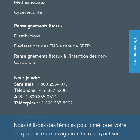
Médias sociaux
Cybersécurité
Renseignements fiscaux
Distributions
Commentaires
Déclarations des FNB à titre de SPEP
Renseignements fiscaux à l’intention des non-
Canadiens
Nous joindre
Sans frais
: 1 800 263-4077
Téléphone
: 416 307-5200
ATS
: 1 800 855-0511
Télécopieur
: 1 800 387-8092
Centre d’appels
Le centre d’appels est
Nous utilisons des témoins pour améliorer votre
ouvert du lundi au
expérience de navigation. En appuyant sur «
vendredi, de 8 h à 20 h (HE)