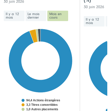
(%)
30 juin 2026
30 juin 2026
Il y a 12
Le mois
Mois en
mois
dernier
cours
Il y a 12
Le
mois
de
94,4 Actions étrangères
3,3 Titres convertibles
1,0 Autres placements