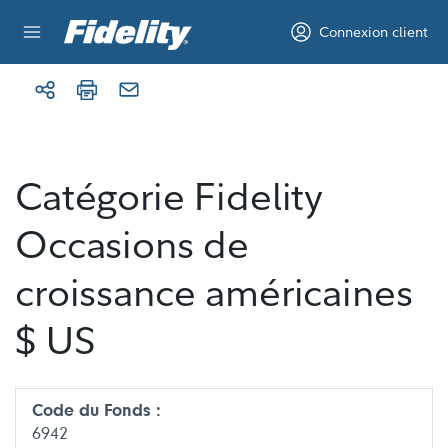
Aller au contenu
Connexion client
Catégorie Fidelity
Occasions de
croissance américaines
$ US
Code du Fonds :
6942