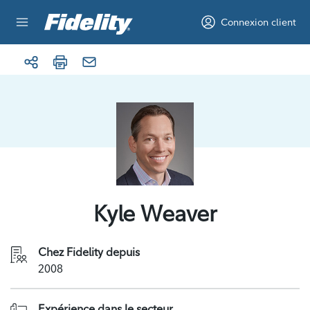
Aller au contenu
Connexion client
Kyle Weaver
Chez Fidelity depuis
2008
Expérience dans le secteur