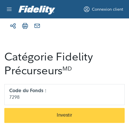
Aller au contenu
Connexion client
Catégorie Fidelity
Précurseurs
MD
Code du Fonds :
7298
Investir