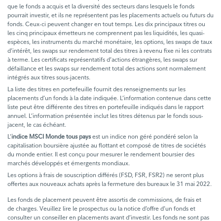
que le fonds a acquis et la diversité des secteurs dans lesquels le fonds
pourrait investir, et ils ne représentent pas les placements actuels ou futurs du
fonds. Ceux-ci peuvent changer en tout temps. Les dix principaux titres ou
les cinq principaux émetteurs ne comprennent pas les liquidités, les quasi-
espèces, les instruments du marché monétaire, les options, les swaps de taux
d’intérêt, les swaps sur rendement total des titres à revenu fixe ni les contrats
à terme. Les certificats représentatifs d’actions étrangères, les swaps sur
défaillance et les swaps sur rendement total des actions sont normalement
intégrés aux titres sous-jacents.
La liste des titres en portefeuille fournit des renseignements sur les
placements d’un fonds à la date indiquée. L’information contenue dans cette
liste peut être différente des titres en portefeuille indiqués dans le rapport
annuel. L’information présentée inclut les titres détenus par le fonds sous-
jacent, le cas échéant.
L’
indice MSCI Monde tous pays
est un indice non géré pondéré selon la
capitalisation boursière ajustée au flottant et composé de titres de sociétés
du monde entier. Il est conçu pour mesurer le rendement boursier des
marchés développés et émergents mondiaux.
Les options à frais de souscription différés (FSD, FSR, FSR2) ne seront plus
offertes aux nouveaux achats après la fermeture des bureaux le 31 mai 2022.
Les fonds de placement peuvent être assortis de commissions, de frais et
de charges. Veuillez lire le prospectus ou la notice d’offre d’un fonds et
consulter un conseiller en placements avant d’investir. Les fonds ne sont pas