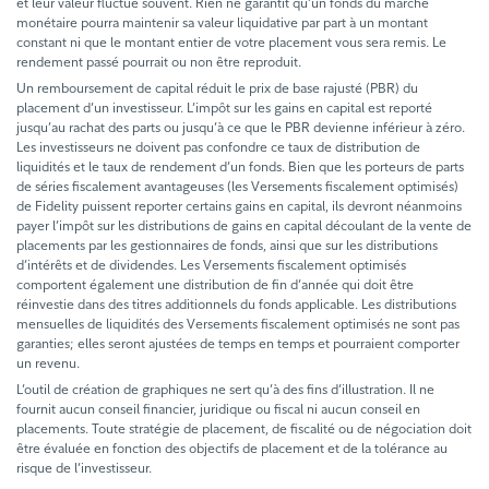
et leur valeur fluctue souvent. Rien ne garantit qu’un fonds du marché
monétaire pourra maintenir sa valeur liquidative par part à un montant
constant ni que le montant entier de votre placement vous sera remis. Le
rendement passé pourrait ou non être reproduit.
Un remboursement de capital réduit le prix de base rajusté (PBR) du
placement d’un investisseur. L’impôt sur les gains en capital est reporté
jusqu’au rachat des parts ou jusqu’à ce que le PBR devienne inférieur à zéro.
Les investisseurs ne doivent pas confondre ce taux de distribution de
liquidités et le taux de rendement d’un fonds. Bien que les porteurs de parts
de séries fiscalement avantageuses (les Versements fiscalement optimisés)
de Fidelity puissent reporter certains gains en capital, ils devront néanmoins
payer l’impôt sur les distributions de gains en capital découlant de la vente de
placements par les gestionnaires de fonds, ainsi que sur les distributions
d’intérêts et de dividendes. Les Versements fiscalement optimisés
comportent également une distribution de fin d’année qui doit être
réinvestie dans des titres additionnels du fonds applicable. Les distributions
mensuelles de liquidités des Versements fiscalement optimisés ne sont pas
garanties; elles seront ajustées de temps en temps et pourraient comporter
un revenu.
L’outil de création de graphiques ne sert qu’à des fins d’illustration. Il ne
fournit aucun conseil financier, juridique ou fiscal ni aucun conseil en
placements. Toute stratégie de placement, de fiscalité ou de négociation doit
être évaluée en fonction des objectifs de placement et de la tolérance au
risque de l’investisseur.