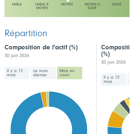
FAIBLE
FAIBLE À
MOYEN
MOYEN À
ÉLEVÉ
MOYEN
ÉLEVÉ
L'échelle indique moyen
Répartition
Composition de l'actif
(%)
Compositio
(%)
30 juin 2026
30 juin 2026
Il y a 12
Le mois
Mois en
mois
dernier
cours
Il y a 12
Le
mois
de