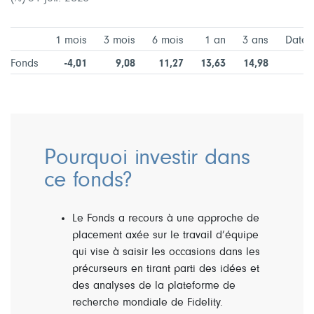
1 mois
3 mois
6 mois
1 an
3 ans
Date 
Fonds
-4,01
9,08
11,27
13,63
14,98
Pourquoi investir dans
ce fonds?
Le Fonds a recours à une approche de
placement axée sur le travail d’équipe
qui vise à saisir les occasions dans les
précurseurs en tirant parti des idées et
des analyses de la plateforme de
recherche mondiale de Fidelity.