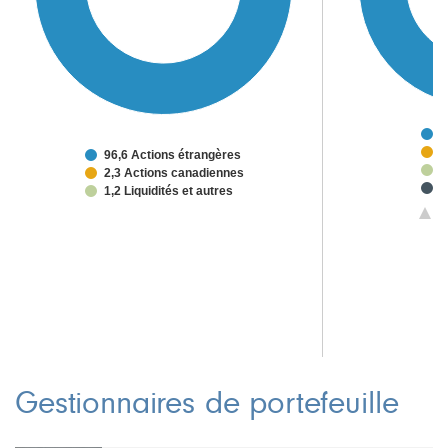
7
7
96,6 Actions étrangères
4
2,3 Actions canadiennes
2
1,2 Liquidités et autres
1
1/
1
1
1
1
Gestionnaires de portefeuille