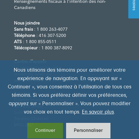
Renseignements fiscaux à l’intention des non-
Canadiens
Nous joindre
Sans frais
: 1 800 263-4077
Téléphone
: 416 307-5200
ATS
: 1 800 855-0511
Télécopieur
: 1 800 387-8092
Centre d’appels
Le centre d’appels est
Nous utilisons des témoins pour améliorer votre
ouvert du lundi au
expérience de navigation. En appuyant sur «
vendredi, de 8 h à 20 h (HE)
Continuer », vous consentez à l’utilisation de tous ces
Adresse
témoins. Si vous préférez définir vos préférences,
Fidelity Investments Canada
appuyez sur « Personnaliser ». Vous pouvez modifier
483 Bay Street
vos choix en tout temps.
En savoir plus
.
Suite 300
Toronto (Ontario)
M5G 2N7
Continuer
Personnaliser