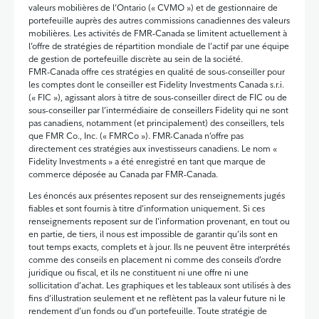
valeurs mobilières de l’Ontario (« CVMO ») et de gestionnaire de
portefeuille auprès des autres commissions canadiennes des valeurs
mobilières. Les activités de FMR‑Canada se limitent actuellement à
l’offre de stratégies de répartition mondiale de l’actif par une équipe
de gestion de portefeuille discrète au sein de la société.
FMR‑Canada offre ces stratégies en qualité de sous-conseiller pour
les comptes dont le conseiller est Fidelity Investments Canada s.r.i.
(« FIC »), agissant alors à titre de sous-conseiller direct de FIC ou de
sous-conseiller par l’intermédiaire de conseillers Fidelity qui ne sont
pas canadiens, notamment (et principalement) des conseillers, tels
que FMR Co., Inc. (« FMRCo »). FMR-Canada n’offre pas
directement ces stratégies aux investisseurs canadiens. Le nom «
Fidelity Investments » a été enregistré en tant que marque de
commerce déposée au Canada par FMR‑Canada.
Les énoncés aux présentes reposent sur des renseignements jugés
fiables et sont fournis à titre d’information uniquement. Si ces
renseignements reposent sur de l’information provenant, en tout ou
en partie, de tiers, il nous est impossible de garantir qu’ils sont en
tout temps exacts, complets et à jour. Ils ne peuvent être interprétés
comme des conseils en placement ni comme des conseils d’ordre
juridique ou fiscal, et ils ne constituent ni une offre ni une
sollicitation d’achat. Les graphiques et les tableaux sont utilisés à des
fins d’illustration seulement et ne reflètent pas la valeur future ni le
rendement d’un fonds ou d’un portefeuille. Toute stratégie de