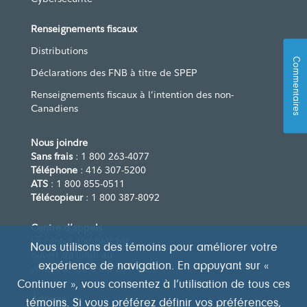
Renseignements fiscaux
Distributions
Commentaires
Déclarations des FNB à titre de SPEP
Renseignements fiscaux à l’intention des non-
Canadiens
Nous joindre
Sans frais
: 1 800 263-4077
Téléphone
: 416 307-5200
ATS
: 1 800 855-0511
Télécopieur
: 1 800 387-8092
Centre d’appels
Le centre d’appels est
Nous utilisons des témoins pour améliorer votre
ouvert du lundi au
expérience de navigation. En appuyant sur «
vendredi, de 8 h à 20 h (HE)
Continuer », vous consentez à l’utilisation de tous ces
Adresse
témoins. Si vous préférez définir vos préférences,