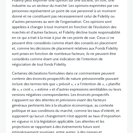
Fidelity peut exprimer une opinion sur une société, un titre, une
industrie ou un secteur du marché. Les opinions exprimées par ces
personnes représentent un point de vue personnel à un moment
donné et ne constituent pas nécessairement celui de Fidelity ou
d’autres personnes au sein de l’organisation. Ces opinions sont
appelées à changer à tout moment en fonction de l’évolution des
marchés et d’autres facteurs, et Fidelity décline toute responsabilité
en ce qui a trait à la mise à jour de ces points de vue. Ceux-ci ne
peuvent être considérés comme étant des conseils en placement
et, comme les décisions de placement relatives aux Fonds Fidelity
sont prises en fonction de nombreux facteurs, ils ne peuvent être
considérés comme étant une indication de l’intention de
négociation de tout fonds Fidelity.
Certaines déclarations formulées dans ce commentaire peuvent
contenir des énoncés prospectifs de nature prévisionnelle pouvant
inclure des termes tels que « prévoit », « a l’intention de », « planifie
de », « croit », « estime » et d’autres expressions semblables ou leurs
versions négatives correspondantes. Les énoncés prospectifs
s’appuient sur des attentes et prévisions visant des facteurs
généraux pertinents liés à la situation économique, au contexte
politique et aux conditions du marché, comme les taux d’intérêt, et
supposent qu’aucun changement n’est apporté au taux d’imposition
en vigueur ni à la législation applicable. Les attentes et les
projections se rapportant à des événements futurs sont
intrinsèquement soumises, entre autres, à des risques et