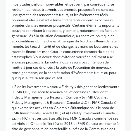
incertitudes parfois imprévisibles, et peuvent, par conséquent, se
révéler incorrectes à l’avenir. Les énoncés prospectifs ne sont pas
une garantie des rendements futurs, et les événements réels
pourraient être substantiellement différents de ceux exprimés ou
projetés dans les énoncés prospectifs. Certains éléments importants
peuvent contribuer à ces écarts, y compris, notamment les facteurs
généraux liés à la situation économique, au contexte politique et
aux conditions du marché en Amérique du Nord ou ailleurs dans le
monde, les taux d’intérêt et de change, les marchés boursiers et les
marchés financiers mondiaux, la concurrence commerciale et les
catastrophes. Vous devez donc éviter de vous fier indûment aux
énoncés prospectifs. En outre, nous n’avons pas l’intention de
mettre à jour ces énoncés à la suite de l’obtention de nouveaux
renseignements, de la concrétisation d’événements futurs ou pour
quelque autre raison que ce soit.
« Fidelity Investments » et/ou « Fidelity » désignent collectivement :
i) FMR LLC, une société américaine, et certaines filiales, dont
Fidelity Management & Research Company (« FMR Co. ») et
Fidelity Management & Research (Canada) ULC (« FMR-Canada ») –
qui exerce ses activités en Colombie‑Britannique sous le nom de
FMR Investments Canada ULC; et ii) Fidelity Investments Canada
s.r.i. (« FIC ») et ses sociétés affiliées. FMR‑Canada a commencé ses
activités en Ontario le 1er février 2018 et FMR-Canada est inscrite à
titre de gestionnaire de portefeuille auprès de la Commission des