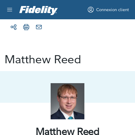
Aller au contenu
Connexion client
Matthew Reed
Matthew Reed