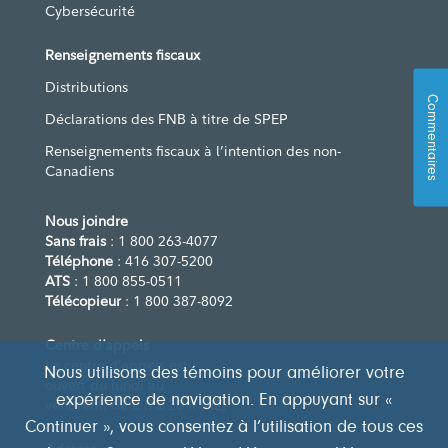
Cybersécurité
Renseignements fiscaux
Distributions
Commentaires
Déclarations des FNB à titre de SPEP
Renseignements fiscaux à l’intention des non-
Canadiens
Nous joindre
Sans frais
: 1 800 263-4077
Téléphone
: 416 307-5200
ATS
: 1 800 855-0511
Télécopieur
: 1 800 387-8092
Centre d’appels
Le centre d’appels est
Nous utilisons des témoins pour améliorer votre
ouvert du lundi au
expérience de navigation. En appuyant sur «
vendredi, de 8 h à 20 h (HE)
Continuer », vous consentez à l’utilisation de tous ces