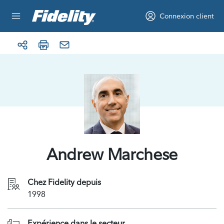
Aller au contenu
Connexion client
Andrew Marchese
Chez Fidelity depuis
1998
Expérience dans le secteur