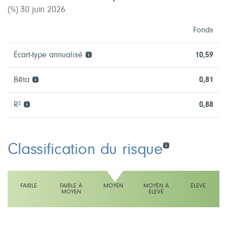
(%) 30 juin 2026
Fonds
Écart-type annualisé
10,59
Bêta
0,81
R²
0,88
Classification du risque
FAIBLE
FAIBLE À
MOYEN
MOYEN À
ÉLEVÉ
MOYEN
ÉLEVÉ
L'échelle indique moyen