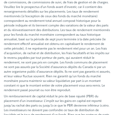
de commissions, de commissions de suivi, de frais de gestion et de charges.
Veuillez lire le prospectus d’un fonds avant d’investir, car il contient des
renseignements détaillés sur les placements. Les taux de rendement
mentionnés (à l’exception de ceux des fonds du marché monétaire)
correspondent au rendement total annuel composé historique pour la
période indiquée et ils tiennent compte des variations de la valeur des parts
et du réinvestissement des distributions. Les taux de rendement mentionnés
pour les fonds du marché monétaire correspondent au taux historique
annualisé, basé sur la période de sept jours terminée à la date précisée (le
rendement effectif annualisé est obtenu en capitalisant le rendement de
cette période); il ne représente pas le rendement réel pour un an. Les frais
d’acquisition, de rachat et de distribution, les frais facultatifs et les impôts sur
le revenu payables par tout porteur de parts, qui auraient réduit le
rendement, ne sont pas pris en compte. Les fonds communs de placement
ne sont pas assurés par la Société d'assurance-dépôts du Canada ni par un
autre organisme public d'assurance-dépôts. Ils ne sont pas garantis ni assurés,
et leur valeur fluctue souvent. Rien ne garantit qu’un fonds du marché
monétaire pourra maintenir sa valeur liquidative par part à un montant
constant ni que le montant entier de votre placement vous sera remis. Le
rendement passé pourrait ou non être reproduit.
Un remboursement de capital réduit le prix de base rajusté (PBR) du
placement d’un investisseur. L’impôt sur les gains en capital est reporté
jusqu’au rachat des parts ou jusqu’à ce que le PBR devienne inférieur à zéro.
Les investisseurs ne doivent pas confondre ce taux de distribution de
liquidités et le taux de rendement d’un fonds. Bien que les porteurs de parts