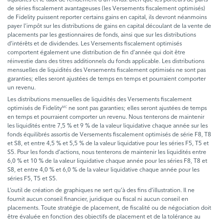
de séries fiscalement avantageuses (les Versements fiscalement optimisés)
de Fidelity puissent reporter certains gains en capital, ils devront néanmoins
payer l’impôt sur les distributions de gains en capital découlant de la vente de
placements par les gestionnaires de fonds, ainsi que sur les distributions
d’intérêts et de dividendes. Les Versements fiscalement optimisés
comportent également une distribution de fin d’année qui doit être
réinvestie dans des titres additionnels du fonds applicable. Les distributions
mensuelles de liquidités des Versements fiscalement optimisés ne sont pas
garanties; elles seront ajustées de temps en temps et pourraient comporter
un revenu.
Les distributions mensuelles de liquidités des Versements fiscalement
optimisés de Fidelity
ne sont pas garanties; elles seront ajustées de temps
MC
en temps et pourraient comporter un revenu. Nous tenterons de maintenir
les liquidités entre 7,5 % et 9 % de la valeur liquidative chaque année sur les
fonds équilibrés assortis de Versements fiscalement optimisés de série F8, T8
et S8, et entre 4,5 % et 5,5 % de la valeur liquidative pour les séries F5, T5 et
S5. Pour les fonds d’actions, nous tenterons de maintenir les liquidités entre
6,0 % et 10 % de la valeur liquidative chaque année pour les séries F8, T8 et
S8, et entre 4,0 % et 6,0 % de la valeur liquidative chaque année pour les
séries F5, T5 et S5.
L’outil de création de graphiques ne sert qu’à des fins d’illustration. Il ne
fournit aucun conseil financier, juridique ou fiscal ni aucun conseil en
placements. Toute stratégie de placement, de fiscalité ou de négociation doit
être évaluée en fonction des objectifs de placement et de la tolérance au