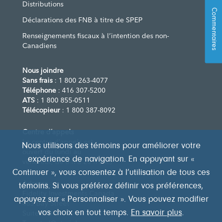
Distributions
Commentaires
Déclarations des FNB à titre de SPEP
Renseignements fiscaux à l’intention des non-
Canadiens
Nous joindre
Sans frais
: 1 800 263-4077
Téléphone
: 416 307-5200
ATS
: 1 800 855-0511
Télécopieur
: 1 800 387-8092
Centre d’appels
Le centre d’appels est
Nous utilisons des témoins pour améliorer votre
ouvert du lundi au
expérience de navigation. En appuyant sur «
vendredi, de 8 h à 20 h (HE)
Continuer », vous consentez à l’utilisation de tous ces
Adresse
témoins. Si vous préférez définir vos préférences,
Fidelity Investments Canada
appuyez sur « Personnaliser ». Vous pouvez modifier
483 Bay Street
vos choix en tout temps.
En savoir plus
.
Suite 300