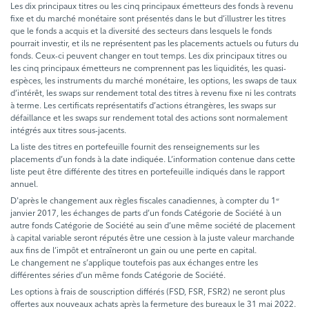
Les dix principaux titres ou les cinq principaux émetteurs des fonds à revenu
fixe et du marché monétaire sont présentés dans le but d’illustrer les titres
que le fonds a acquis et la diversité des secteurs dans lesquels le fonds
pourrait investir, et ils ne représentent pas les placements actuels ou futurs du
fonds. Ceux-ci peuvent changer en tout temps. Les dix principaux titres ou
les cinq principaux émetteurs ne comprennent pas les liquidités, les quasi-
espèces, les instruments du marché monétaire, les options, les swaps de taux
d’intérêt, les swaps sur rendement total des titres à revenu fixe ni les contrats
à terme. Les certificats représentatifs d’actions étrangères, les swaps sur
défaillance et les swaps sur rendement total des actions sont normalement
intégrés aux titres sous-jacents.
La liste des titres en portefeuille fournit des renseignements sur les
placements d’un fonds à la date indiquée. L’information contenue dans cette
liste peut être différente des titres en portefeuille indiqués dans le rapport
annuel.
D'après le changement aux règles fiscales canadiennes, à compter du 1
er
janvier 2017, les échanges de parts d’un fonds Catégorie de Société à un
autre fonds Catégorie de Société au sein d’une même société de placement
à capital variable seront réputés être une cession à la juste valeur marchande
aux fins de l’impôt et entraîneront un gain ou une perte en capital.
Le changement ne s’applique toutefois pas aux échanges entre les
différentes séries d’un même fonds Catégorie de Société.
Les options à frais de souscription différés (FSD, FSR, FSR2) ne seront plus
offertes aux nouveaux achats après la fermeture des bureaux le 31 mai 2022.