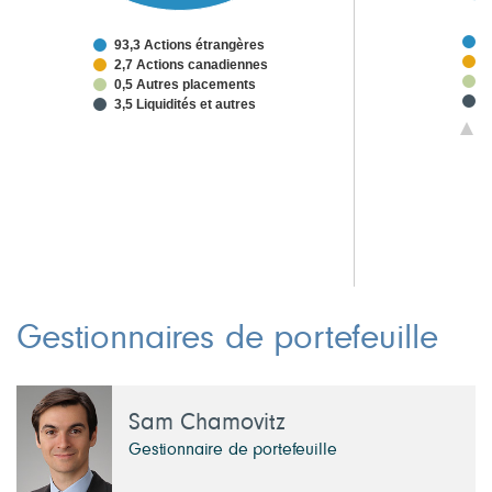
6
93,3 Actions étrangères
6
2,7 Actions canadiennes
6
0,5 Autres placements
2
3,5 Liquidités et autres
2
1/
1
1
Gestionnaires de portefeuille
Sam Chamovitz
Gestionnaire de portefeuille