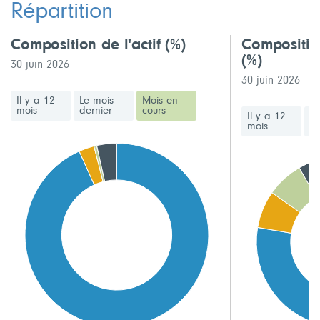
Répartition
Composition de l'actif
(%)
Compositio
(%)
30 juin 2026
30 juin 2026
Il y a 12
Le mois
Mois en
mois
dernier
cours
Il y a 12
Le
mois
de