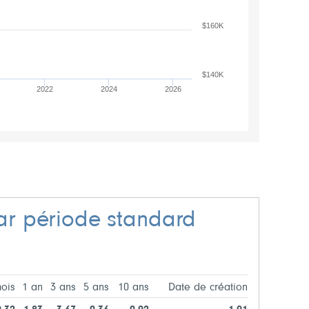
$160K
$140K
2022
2024
2026
r période standard
ois
1 an
3 ans
5 ans
10 ans
Date de création