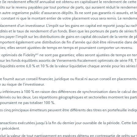
ée (le rendement effectif annualisé est obtenu en capitalisant le rendement de cette 
es impôts sur le revenu payables par tout porteur de parts, qui auraient réduit le re
 autre organisme public d'assurance-dépôts. Ils ne sont pas garantis ni assurés, et 
t constant ni que le montant entier de votre placement vous sera remis. Le rendeme
acement d’un investisseur. L’impôt sur les gains en capital est reporté jusqu’au rac
uidités et le taux de rendement d’un fonds. Bien que les porteurs de parts de série
ins payer l’impôt sur les distributions de gains en capital découlant de la vente de p
portent également une distribution de fin d’année qui doit être réinvestie dans des 
ties; elles seront ajustées de temps en temps et pourraient comporter un revenu.
 optimisés de Fidelity
ne sont pas garanties; elles seront ajustées de temps en t
MC
sur les fonds équilibrés assortis de Versements fiscalement optimisés de série F8, T8 
 liquidités entre 6,0 % et 10 % de la valeur liquidative chaque année pour les séries 
Il ne fournit aucun conseil financier, juridique ou fiscal ni aucun conseil en placemen
au risque de l’investisseur.
u inférieures à 100 % en raison des différences de synchronisation dans le calcul de
s dérivés ou les deux. Les répartitions géographiques et sectorielles montrent les par
 pourraient ne pas totaliser 100 %.
les cinq principaux émetteurs peuvent être différents des titres en portefeuille indiqu
actions exécutées jusqu’à la fin du dernier jour ouvrable de la période. Cette liste
e précédent.
ut la valeur de tout nantissement en espèces détenu en contrepartie de prêts sur titr