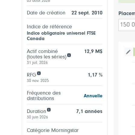
05 août 2026
Date de création
22 sept. 2010
Placem
Indice de référence
Indice obligataire universel FTSE
Canada
Actif combiné
12,9 M$
Bas
(toutes les séries)
31 juil. 2026
RFG
1,17 %
30 nov. 2025
Fréquence des
Annuelle
distributions
Duration
7,1 années
30 juin 2026
Catégorie Morningstar