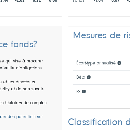
12,44
-2,82
8,22
6,60
Fonds
-1,64
0,09
-
Mesures de r
ce fonds?
se qui vise à procurer
Écart-type annualisé
efeuille d’obligations
Bêta
s et les émetteurs.
elity et de son savoir-
R²
es titulaires de comptes
idendes potentiels sur
Classification 