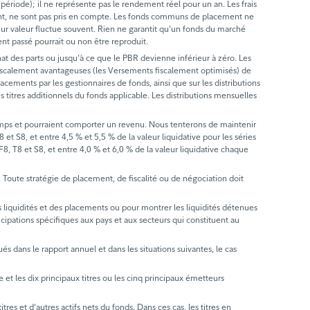
période); il ne représente pas le rendement réel pour un an. Les frais
ndement, ne sont pas pris en compte. Les fonds communs de placement ne
leur valeur fluctue souvent. Rien ne garantit qu’un fonds du marché
nt passé pourrait ou non être reproduit.
hat des parts ou jusqu’à ce que le PBR devienne inférieur à zéro. Les
s fiscalement avantageuses (les Versements fiscalement optimisés) de
lacements par les gestionnaires de fonds, ainsi que sur les distributions
titres additionnels du fonds applicable. Les distributions mensuelles
emps et pourraient comporter un revenu. Nous tenterons de maintenir
et S8, et entre 4,5 % et 5,5 % de la valeur liquidative pour les séries
F8, T8 et S8, et entre 4,0 % et 6,0 % de la valeur liquidative chaque
ts. Toute stratégie de placement, de fiscalité ou de négociation doit
s liquidités et des placements ou pour montrer les liquidités détenues
ticipations spécifiques aux pays et aux secteurs qui constituent au
és dans le rapport annuel et dans les situations suivantes, le cas
 et les dix principaux titres ou les cinq principaux émetteurs
es et d’autres actifs nets du fonds. Dans ces cas, les titres en