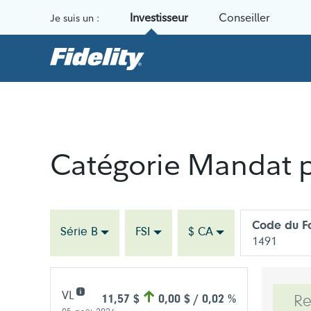
Aller au contenu
Investisseur
Conseiller
Je suis un :
Catégorie Mandat pri
Code du F
Série B
FSI
$ CA
1491
VL
11,57 $
0,00 $ / 0,02 %
R