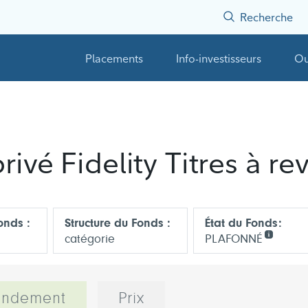
Recherche
Placements
Info-investisseurs
Ou
vé Fidelity Titres à rev
onds :
Structure du Fonds :
État du Fonds:
catégorie
PLAFONNÉ
endement
Prix