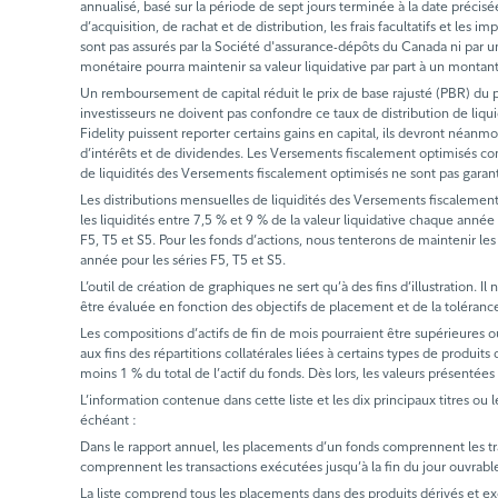
annualisé, basé sur la période de sept jours terminée à la date précis
d’acquisition, de rachat et de distribution, les frais facultatifs et l
sont pas assurés par la Société d'assurance-dépôts du Canada ni par un
monétaire pourra maintenir sa valeur liquidative par part à un montan
Un remboursement de capital réduit le prix de base rajusté (PBR) du pl
investisseurs ne doivent pas confondre ce taux de distribution de liq
Fidelity puissent reporter certains gains en capital, ils devront néanmo
d’intérêts et de dividendes. Les Versements fiscalement optimisés com
de liquidités des Versements fiscalement optimisés ne sont pas garan
Les distributions mensuelles de liquidités des Versements fiscalement
les liquidités entre 7,5 % et 9 % de la valeur liquidative chaque année 
F5, T5 et S5. Pour les fonds d’actions, nous tenterons de maintenir les
année pour les séries F5, T5 et S5.
L’outil de création de graphiques ne sert qu’à des fins d’illustration. 
être évaluée en fonction des objectifs de placement et de la tolérance 
Les compositions d’actifs de fin de mois pourraient être supérieures o
aux fins des répartitions collatérales liées à certains types de produit
moins 1 % du total de l’actif du fonds. Dès lors, les valeurs présentées
L’information contenue dans cette liste et les dix principaux titres ou 
échéant :
Dans le rapport annuel, les placements d’un fonds comprennent les trans
comprennent les transactions exécutées jusqu’à la fin du jour ouvrabl
La liste comprend tous les placements dans des produits dérivés et excl