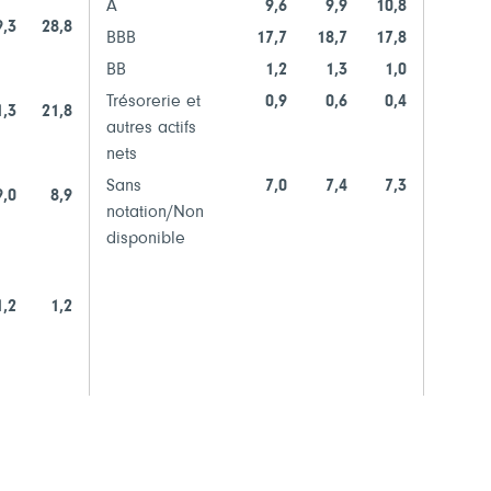
Fiduci
A
9,6
9,9
10,8
9,3
28,8
BBB
17,7
18,7
17,8
Provi
BB
1,2
1,3
1,0
Provin
Trésorerie et
0,9
0,6
0,4
1,3
21,8
autres actifs
Nombre
nets
Sans
7,0
7,4
7,3
Cumul
9,0
8,9
notation/Non
émett
disponible
Tout vo
1,2
1,2