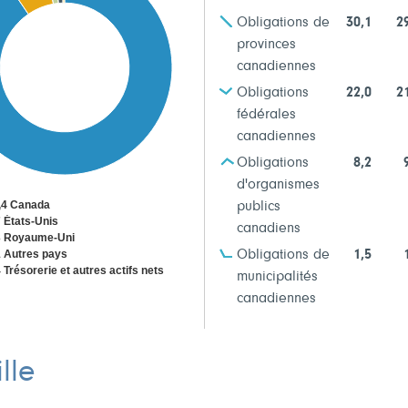
Obligations de
30,1
2
provinces
canadiennes
Obligations
22,0
2
fédérales
canadiennes
Obligations
8,2
d'organismes
,4 Canada
publics
7 États-Unis
canadiens
3 Royaume-Uni
1 Autres pays
Obligations de
1,5
 Trésorerie et autres actifs nets
municipalités
canadiennes
lle