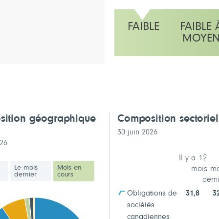
FAIBLE
FAIBLE 
MOYE
L'échelle indique faible
ition géographique
Composition sectorie
30 juin 2026
026
Il y a 12
Le mois
Mois en
mois
mo
dernier
cours
dern
Obligations de
31,8
3
sociétés
canadiennes