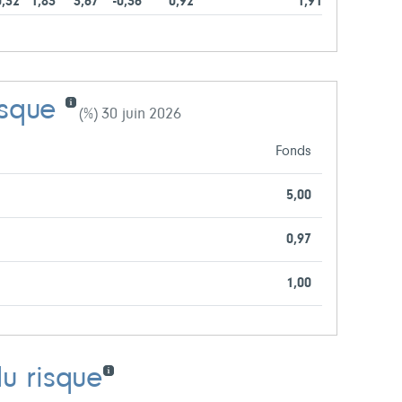
0,32
1,83
3,67
-0,36
0,92
1,91
isque
(%) 30 juin 2026
Fonds
5,00
0,97
1,00
du risque