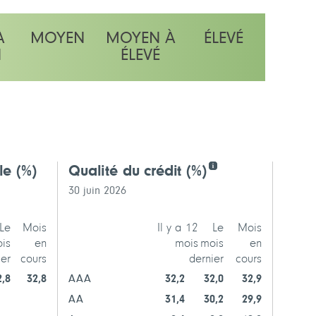
À
MOYEN
MOYEN À
ÉLEVÉ
N
ÉLEVÉ
lle
(%)
Qualité du crédit
(%)
Cinq
30 juin 2026
30 
Le
Mois
Il y a 12
Le
Mois
is
en
mois
mois
en
ier
cours
dernier
cours
Gouve
2,8
32,8
AAA
32,2
32,0
32,9
Provin
AA
31,4
30,2
29,9