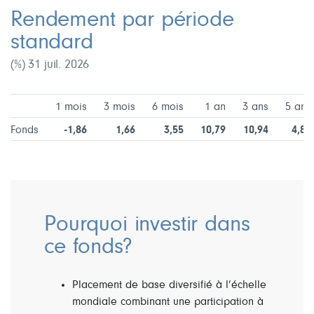
Rendement par période
standard
(%) 31 juil. 2026
1 mois
3 mois
6 mois
1 an
3 ans
5 ans
Fonds
-1,86
1,66
3,55
10,79
10,94
4,82
Pourquoi investir dans
ce fonds?
Placement de base diversifié à l’échelle
mondiale combinant une participation à