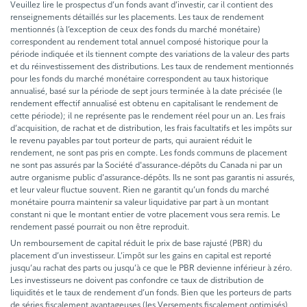
Veuillez lire le prospectus d’un fonds avant d’investir, car il contient des
renseignements détaillés sur les placements. Les taux de rendement
mentionnés (à l’exception de ceux des fonds du marché monétaire)
correspondent au rendement total annuel composé historique pour la
période indiquée et ils tiennent compte des variations de la valeur des parts
et du réinvestissement des distributions. Les taux de rendement mentionnés
pour les fonds du marché monétaire correspondent au taux historique
annualisé, basé sur la période de sept jours terminée à la date précisée (le
rendement effectif annualisé est obtenu en capitalisant le rendement de
cette période); il ne représente pas le rendement réel pour un an. Les frais
d’acquisition, de rachat et de distribution, les frais facultatifs et les impôts sur
le revenu payables par tout porteur de parts, qui auraient réduit le
rendement, ne sont pas pris en compte. Les fonds communs de placement
ne sont pas assurés par la Société d'assurance-dépôts du Canada ni par un
autre organisme public d'assurance-dépôts. Ils ne sont pas garantis ni assurés,
et leur valeur fluctue souvent. Rien ne garantit qu’un fonds du marché
monétaire pourra maintenir sa valeur liquidative par part à un montant
constant ni que le montant entier de votre placement vous sera remis. Le
rendement passé pourrait ou non être reproduit.
Un remboursement de capital réduit le prix de base rajusté (PBR) du
placement d’un investisseur. L’impôt sur les gains en capital est reporté
jusqu’au rachat des parts ou jusqu’à ce que le PBR devienne inférieur à zéro.
Les investisseurs ne doivent pas confondre ce taux de distribution de
liquidités et le taux de rendement d’un fonds. Bien que les porteurs de parts
de séries fiscalement avantageuses (les Versements fiscalement optimisés)