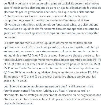
de Fidelity puissent reporter certains gains en capital, ils devront néanmoins
payer l’impôt sur les distributions de gains en capital découlant de la vente de
placements par les gestionnaires de fonds, ainsi que sur les distributions
d’intérêts et de dividendes. Les Versements fiscalement optimisés
comportent également une distribution de fin d’année qui doit être
réinvestie dans des titres additionnels du fonds applicable. Les distributions
mensuelles de liquidités des Versements fiscalement optimisés ne sont pas
garanties; elles seront ajustées de temps en temps et pourraient comporter
un revenu.
Les distributions mensuelles de liquidités des Versements fiscalement
optimisés de Fidelity
ne sont pas garanties; elles seront ajustées de temps
MC
en temps et pourraient comporter un revenu. Nous tenterons de maintenir
les liquidités entre 7,5 % et 9 % de la valeur liquidative chaque année sur les
fonds équilibrés assortis de Versements fiscalement optimisés de série F8, T8
et S8, et entre 4,5 % et 5,5 % de la valeur liquidative pour les séries F5, T5 et
S5. Pour les fonds d’actions, nous tenterons de maintenir les liquidités entre
6,0 % et 10 % de la valeur liquidative chaque année pour les séries F8, T8 et
S8, et entre 4,0 % et 6,0 % de la valeur liquidative chaque année pour les
séries F5, T5 et S5.
L’outil de création de graphiques ne sert qu’à des fins d’illustration. Il ne
fournit aucun conseil financier, juridique ou fiscal ni aucun conseil en
placements. Toute stratégie de placement, de fiscalité ou de négociation doit
être évaluée en fonction des objectifs de placement et de la tolérance au
risque de l’investisseur.