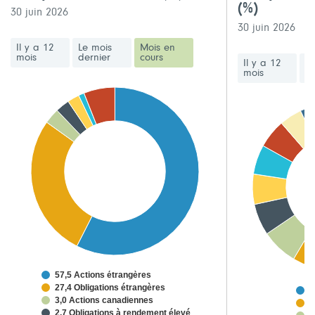
(%)
30 juin 2026
30 juin 2026
Il y a 12
Le mois
Mois en
mois
dernier
cours
Il y a 12
Le
mois
de
57,5 Actions étrangères
27,4 Obligations étrangères
3
3,0 Actions canadiennes
5
2,7 Obligations à rendement élevé