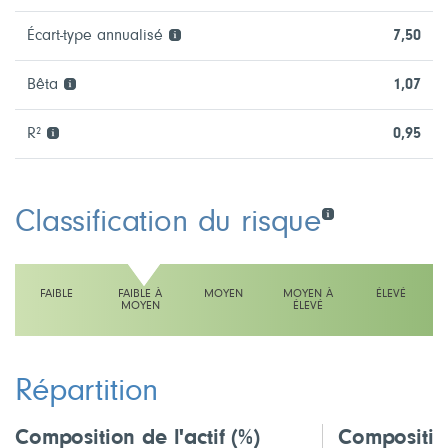
Écart-type annualisé
7,50
Bêta
1,07
R²
0,95
Classification du risque
FAIBLE
FAIBLE À
MOYEN
MOYEN À
ÉLEVÉ
MOYEN
ÉLEVÉ
L'échelle indique faible à moyen
Répartition
Composition de l'actif
(%)
Compositio