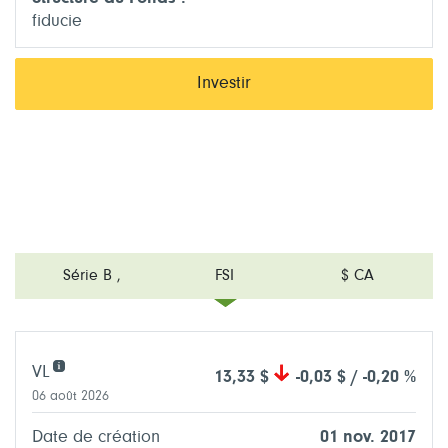
fiducie
Investir
Série B
,
FSI
$ CA
VL
13,33 $
-0,03 $ / -0,20 %
06 août 2026
Date de création
01 nov. 2017