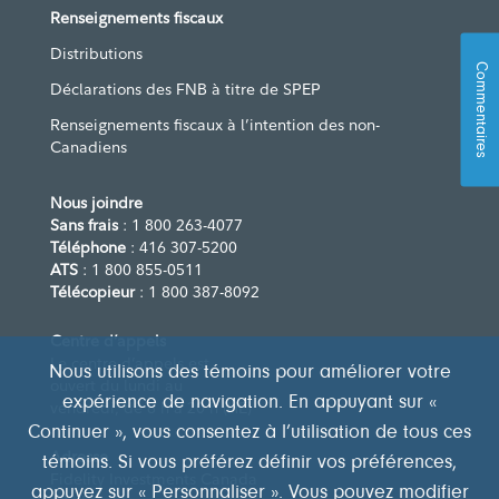
Renseignements fiscaux
Distributions
Commentaires
Déclarations des FNB à titre de SPEP
Renseignements fiscaux à l’intention des non-
Canadiens
Nous joindre
Sans frais
: 1 800 263-4077
Téléphone
: 416 307-5200
ATS
: 1 800 855-0511
Télécopieur
: 1 800 387-8092
Centre d’appels
Le centre d’appels est
Nous utilisons des témoins pour améliorer votre
ouvert du lundi au
expérience de navigation. En appuyant sur «
vendredi, de 8 h à 20 h (HE)
Continuer », vous consentez à l’utilisation de tous ces
Adresse
témoins. Si vous préférez définir vos préférences,
Fidelity Investments Canada
appuyez sur « Personnaliser ». Vous pouvez modifier