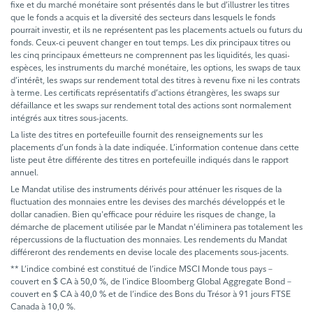
fixe et du marché monétaire sont présentés dans le but d’illustrer les titres
que le fonds a acquis et la diversité des secteurs dans lesquels le fonds
pourrait investir, et ils ne représentent pas les placements actuels ou futurs du
fonds. Ceux-ci peuvent changer en tout temps. Les dix principaux titres ou
les cinq principaux émetteurs ne comprennent pas les liquidités, les quasi-
espèces, les instruments du marché monétaire, les options, les swaps de taux
d’intérêt, les swaps sur rendement total des titres à revenu fixe ni les contrats
à terme. Les certificats représentatifs d’actions étrangères, les swaps sur
défaillance et les swaps sur rendement total des actions sont normalement
intégrés aux titres sous-jacents.
La liste des titres en portefeuille fournit des renseignements sur les
placements d’un fonds à la date indiquée. L’information contenue dans cette
liste peut être différente des titres en portefeuille indiqués dans le rapport
annuel.
Le Mandat utilise des instruments dérivés pour atténuer les risques de la
fluctuation des monnaies entre les devises des marchés développés et le
dollar canadien. Bien qu'efficace pour réduire les risques de change, la
démarche de placement utilisée par le Mandat n'éliminera pas totalement les
répercussions de la fluctuation des monnaies. Les rendements du Mandat
différeront des rendements en devise locale des placements sous-jacents.
** L’indice combiné est constitué de l’indice MSCI Monde tous pays –
couvert en $ CA à 50,0 %, de l’indice Bloomberg Global Aggregate Bond –
couvert en $ CA à 40,0 % et de l’indice des Bons du Trésor à 91 jours FTSE
Canada à 10,0 %.