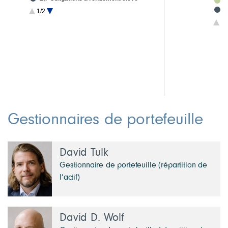
5
2,3 Autres placements
4
1/2
1,1 Titres convertibles
4
1/
6,0 Liquidités et autres
4
4
3
2
2
Gestionnaires de portefeuille
David Tulk
Gestionnaire de portefeuille (répartition de
l’actif)
David D. Wolf