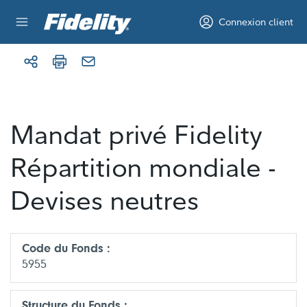
Aller au contenu
Connexion client
Mandat privé Fidelity
Répartition mondiale -
Devises neutres
Code du Fonds :
5955
Structure du Fonds :