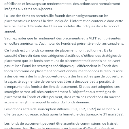
défaillance et les swaps sur rendement total des actions sont normalement
intégrés aux titres sous-jacents.
La liste des titres en portefeuille fournit des renseignements sur les
placements d’un fonds à la date indiquée. L’information contenue dans cette
liste peut être différente des titres en portefeuille indiqués dans le rapport
annuel.
Veuillez noter que le rendement des placements et la VLPP sont présentés
en dollars américains. L’actif total du Fonds est présenté en dollars canadiens.
Ce Fonds est un fonds commun de placement non traditionnel. Il a la
capacité d'investir dans des catégories d'actifs ou d'utiliser des stratégies de
placement que les fonds communs de placement traditionnels ne peuvent
pas utiliser. Parmi les stratégies spécifiques qui différencient le Fonds des
fonds communs de placement conventionnels, mentionnons le recours accru
à des dérivés à des fins de couverture ou à des fins autres que de couverture,
la capacité augmentée de vendre des titres à découvert et la possibilité
d’emprunter des fonds à des fins de placement. Si elles sont adoptées, ces
stratégies seront utilisées conformément à l’objectif et aux stratégies de
placement du Fonds et elles peuvent, dans certaines conditions du marché,
accélérer le rythme auquel la valeur du Fonds diminue.
Les options à frais de souscription différés (FSD, FSR, FSR2) ne seront plus
offertes aux nouveaux achats après la fermeture des bureaux le 31 mai 2022.
Les fonds de placement peuvent être assortis de commissions, de frais et
de charges. Veuillez lire le prospectus ou la notice d’offre d’un fonds et