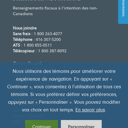
Commentaires
Renseignements fiscaux à l’intention des non-
Canadiens
Nous joindre
Sans frais
: 1 800 263-4077
Téléphone
: 416 307-5200
ATS
: 1 800 855-0511
Télécopieur
: 1 800 387-8092
Centre d’appels
Le centre d’appels est
Nous utilisons des témoins pour améliorer votre
ouvert du lundi au
expérience de navigation. En appuyant sur «
vendredi, de 8 h à 20 h (HE)
Continuer », vous consentez à l’utilisation de tous ces
Adresse
témoins. Si vous préférez définir vos préférences,
Fidelity Investments Canada
appuyez sur « Personnaliser ». Vous pouvez modifier
483 Bay Street
Suite 300
vos choix en tout temps.
En savoir plus
.
Toronto (Ontario)
M5G 2N7
Continuer
Personnaliser