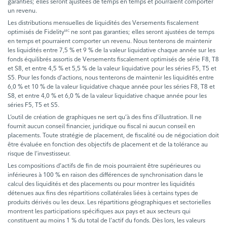
garanties; elles seront ajustées de temps en temps et pourraient comporter
un revenu.
Les distributions mensuelles de liquidités des Versements fiscalement
optimisés de Fidelity
ne sont pas garanties; elles seront ajustées de temps
MC
en temps et pourraient comporter un revenu. Nous tenterons de maintenir
les liquidités entre 7,5 % et 9 % de la valeur liquidative chaque année sur les
fonds équilibrés assortis de Versements fiscalement optimisés de série F8, T8
et S8, et entre 4,5 % et 5,5 % de la valeur liquidative pour les séries F5, T5 et
S5. Pour les fonds d’actions, nous tenterons de maintenir les liquidités entre
6,0 % et 10 % de la valeur liquidative chaque année pour les séries F8, T8 et
S8, et entre 4,0 % et 6,0 % de la valeur liquidative chaque année pour les
séries F5, T5 et S5.
L’outil de création de graphiques ne sert qu’à des fins d’illustration. Il ne
fournit aucun conseil financier, juridique ou fiscal ni aucun conseil en
placements. Toute stratégie de placement, de fiscalité ou de négociation doit
être évaluée en fonction des objectifs de placement et de la tolérance au
risque de l’investisseur.
Les compositions d’actifs de fin de mois pourraient être supérieures ou
inférieures à 100 % en raison des différences de synchronisation dans le
calcul des liquidités et des placements ou pour montrer les liquidités
détenues aux fins des répartitions collatérales liées à certains types de
produits dérivés ou les deux. Les répartitions géographiques et sectorielles
montrent les participations spécifiques aux pays et aux secteurs qui
constituent au moins 1 % du total de l’actif du fonds. Dès lors, les valeurs