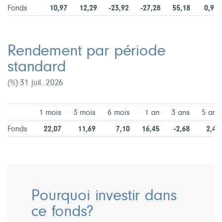
Fonds
10,97
12,29
-23,92
-27,28
55,18
0,92
Rendement par période
standard
(%) 31 juil. 2026
1 mois
3 mois
6 mois
1 an
3 ans
5 ans
Fonds
22,07
11,69
7,10
16,45
-2,68
2,45
Pourquoi investir dans
ce fonds?