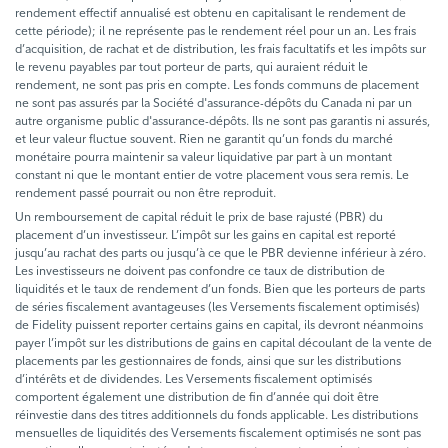
rendement effectif annualisé est obtenu en capitalisant le rendement de
cette période); il ne représente pas le rendement réel pour un an. Les frais
d’acquisition, de rachat et de distribution, les frais facultatifs et les impôts sur
le revenu payables par tout porteur de parts, qui auraient réduit le
rendement, ne sont pas pris en compte. Les fonds communs de placement
ne sont pas assurés par la Société d'assurance-dépôts du Canada ni par un
autre organisme public d'assurance-dépôts. Ils ne sont pas garantis ni assurés,
et leur valeur fluctue souvent. Rien ne garantit qu’un fonds du marché
monétaire pourra maintenir sa valeur liquidative par part à un montant
constant ni que le montant entier de votre placement vous sera remis. Le
rendement passé pourrait ou non être reproduit.
Un remboursement de capital réduit le prix de base rajusté (PBR) du
placement d’un investisseur. L’impôt sur les gains en capital est reporté
jusqu’au rachat des parts ou jusqu’à ce que le PBR devienne inférieur à zéro.
Les investisseurs ne doivent pas confondre ce taux de distribution de
liquidités et le taux de rendement d’un fonds. Bien que les porteurs de parts
de séries fiscalement avantageuses (les Versements fiscalement optimisés)
de Fidelity puissent reporter certains gains en capital, ils devront néanmoins
payer l’impôt sur les distributions de gains en capital découlant de la vente de
placements par les gestionnaires de fonds, ainsi que sur les distributions
d’intérêts et de dividendes. Les Versements fiscalement optimisés
comportent également une distribution de fin d’année qui doit être
réinvestie dans des titres additionnels du fonds applicable. Les distributions
mensuelles de liquidités des Versements fiscalement optimisés ne sont pas