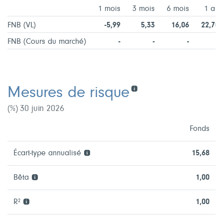
1 mois
3 mois
6 mois
1 an
FNB (VL)
-5,99
5,33
16,06
22,70
FNB (Cours du marché)
-
-
-
-
Mesures de risque
(%) 30 juin 2026
Fonds
Écart-type annualisé
15,68
Bêta
1,00
R²
1,00