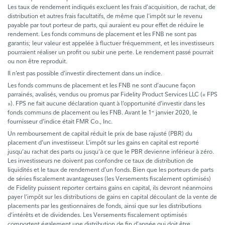
Les taux de rendement indiqués excluent les frais d’acquisition, de rachat, de
distribution et autres frais facultatifs, de même que l’impôt sur le revenu
payable par tout porteur de parts, qui auraient eu pour effet de réduire le
rendement. Les fonds communs de placement et les FNB ne sont pas
garantis; leur valeur est appelée à fluctuer fréquemment, et les investisseurs
pourraient réaliser un profit ou subir une perte. Le rendement passé pourrait
ou non être reproduit.
Il n’est pas possible d’investir directement dans un indice.
Les fonds communs de placement et les FNB ne sont d’aucune façon
parrainés, avalisés, vendus ou promus par Fidelity Product Services LLC (« FPS
»). FPS ne fait aucune déclaration quant à l’opportunité d’investir dans les
fonds communs de placement ou les FNB. Avant le 1
janvier 2020, le
er
fournisseur d’indice était FMR Co., Inc.
Un remboursement de capital réduit le prix de base rajusté (PBR) du
placement d’un investisseur. L’impôt sur les gains en capital est reporté
jusqu’au rachat des parts ou jusqu’à ce que le PBR devienne inférieur à zéro.
Les investisseurs ne doivent pas confondre ce taux de distribution de
liquidités et le taux de rendement d’un fonds. Bien que les porteurs de parts
de séries fiscalement avantageuses (les Versements fiscalement optimisés)
de Fidelity puissent reporter certains gains en capital, ils devront néanmoins
payer l’impôt sur les distributions de gains en capital découlant de la vente de
placements par les gestionnaires de fonds, ainsi que sur les distributions
d’intérêts et de dividendes. Les Versements fiscalement optimisés
comportent également une distribution de fin d’année qui doit être