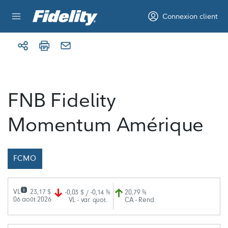
Aller au contenu
Connexion client
FNB Fidelity
Momentum Amérique
FCMO
VL
23,17 $
-0,03 $ / -0,14 %
20,79 %
06 août 2026
VL - var. quot.
CA - Rend.