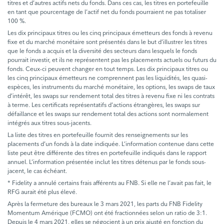
titres et d’autres actifs nets du fonds. Dans ces cas, les titres en portefeuille
en tant que pourcentage de l’actif net du fonds pourraient ne pas totaliser
100 %.
Les dix principaux titres ou les cinq principaux émetteurs des fonds à revenu
fixe et du marché monétaire sont présentés dans le but d’illustrer les titres
que le fonds a acquis et la diversité des secteurs dans lesquels le fonds
pourrait investir, et ils ne représentent pas les placements actuels ou futurs du
fonds. Ceux-ci peuvent changer en tout temps. Les dix principaux titres ou
les cinq principaux émetteurs ne comprennent pas les liquidités, les quasi-
espèces, les instruments du marché monétaire, les options, les swaps de taux
d’intérêt, les swaps sur rendement total des titres à revenu fixe ni les contrats
à terme. Les certificats représentatifs d’actions étrangères, les swaps sur
défaillance et les swaps sur rendement total des actions sont normalement
intégrés aux titres sous-jacents.
La liste des titres en portefeuille fournit des renseignements sur les
placements d’un fonds à la date indiquée. L’information contenue dans cette
liste peut être différente des titres en portefeuille indiqués dans le rapport
annuel. L’information présentée inclut les titres détenus par le fonds sous-
jacent, le cas échéant.
* Fidelity a annulé certains frais afférents au FNB. Si elle ne l’avait pas fait, le
RFG aurait été plus élevé.
Après la fermeture des bureaux le 3 mars 2021, les parts du FNB Fidelity
Momentum Amérique (FCMO) ont été fractionnées selon un ratio de 3:1.
Depuis le 4 mars 2021, elles se négocient à un prix ajusté en fonction du