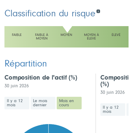
Classification du risque
FAIBLE
FAIBLE À
MOYEN
MOYEN À
ÉLEVÉ
MOYEN
ÉLEVÉ
L'échelle indique moyen
Répartition
Composition de l'actif
(%)
Compositio
(%)
30 juin 2026
30 juin 2026
Il y a 12
Le mois
Mois en
mois
dernier
cours
Il y a 12
Le
mois
de