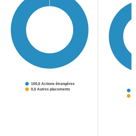
100,0 Actions étrangères
0,0 Autres placements
9
3