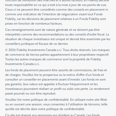
fonction de l’évolution des marchés et d’autres facteurs, et Fidelity décline
toute responsabilité en ce qui a trait à la mise à jour de ces points de vue.
Ceux-ci ne peuvent être considérés comme des conseils en placement ni
comme une indication de l’intention de négociation visant tout Fonds
Fidelity, car les décisions de placement relatives à un Fonds Fidelity sont
prises en fonction de nombreux facteurs.
Ces renseignements sont de nature générale et ne doivent pas être
interprétés comme des recommandations ou des conseils d’ordre fiscal. La
situation de chaque investisseur est unique et devrait être examinée par les
conseillers juridiques et fiscaux de ce dernier.
© 2026 Fidelity Investments Canada s.r.i. Tous droits réservés. Les marques
de commerce de tierces parties appartiennent à leur propriétaire respectif.
Toutes les autres marques de commerce sont la propriété de Fidelity
Investments Canada s.r.i.
Les fonds de placement peuvent être assortis de commissions, de frais et
de charges. Veuillez lire le prospectus ou la notice d’offre d’un fonds et
consulter un conseiller en placements avant d’investir. Les fonds ne sont
pas garantis, leur valeur est appelée à fluctuer fréquemment et les
investisseurs pourraient réaliser un profit ou subir une perte. Le rendement
passé pourrait ou non être reproduit.
Veuillez lire notre politique de confidentialité. En utilisant notre site Web
ou en ouvrant une session, vous consentez à l’utilisation de témoins, telle
qu’elle est décrite dans notre politique de confidentialité.
Ce site est réservé aux personnes qui résident au Canada. Les fonds