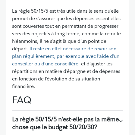
Retour à la table des matières
La règle 50/15/5 est très utile dans le sens qu’elle
permet de s’assurer que les dépenses essentielles
sont couvertes tout en permettant de progresser
vers des objectifs à long terme, comme la retraite.
Néanmoins, il ne s’agit là que d’un point de
départ.
Il reste en effet nécessaire de revoir son
plan régulièrement, par exemple avec l’aide d’un
conseiller ou d’une conseillère
, et d’ajuster les
répartitions en matière d’épargne et de dépenses
en fonction de l’évolution de sa situation
financière.
FAQ
Retour à la table des matières
La règle 50/15/5 n’est-elle pas la même
Retour à la table des matières
chose que le budget 50/20/30?