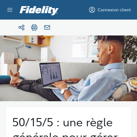
Aller au contenu
Connexion client
50/15/5 : une règle
générale pour gérer