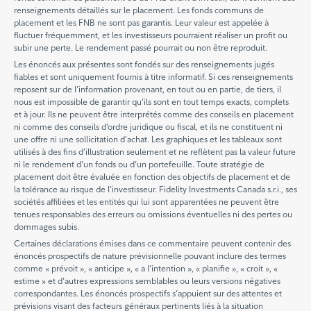
renseignements détaillés sur le placement. Les fonds communs de
placement et les FNB ne sont pas garantis. Leur valeur est appelée à
fluctuer fréquemment, et les investisseurs pourraient réaliser un profit ou
subir une perte. Le rendement passé pourrait ou non être reproduit.
Les énoncés aux présentes sont fondés sur des renseignements jugés
fiables et sont uniquement fournis à titre informatif. Si ces renseignements
reposent sur de l’information provenant, en tout ou en partie, de tiers, il
nous est impossible de garantir qu’ils sont en tout temps exacts, complets
et à jour. Ils ne peuvent être interprétés comme des conseils en placement
ni comme des conseils d’ordre juridique ou fiscal, et ils ne constituent ni
une offre ni une sollicitation d’achat. Les graphiques et les tableaux sont
utilisés à des fins d’illustration seulement et ne reflètent pas la valeur future
ni le rendement d’un fonds ou d’un portefeuille. Toute stratégie de
placement doit être évaluée en fonction des objectifs de placement et de
la tolérance au risque de l’investisseur. Fidelity Investments Canada s.r.i., ses
sociétés affiliées et les entités qui lui sont apparentées ne peuvent être
tenues responsables des erreurs ou omissions éventuelles ni des pertes ou
dommages subis.
Certaines déclarations émises dans ce commentaire peuvent contenir des
énoncés prospectifs de nature prévisionnelle pouvant inclure des termes
comme « prévoit », « anticipe », « a l’intention », « planifie », « croit », «
estime » et d’autres expressions semblables ou leurs versions négatives
correspondantes. Les énoncés prospectifs s’appuient sur des attentes et
prévisions visant des facteurs généraux pertinents liés à la situation