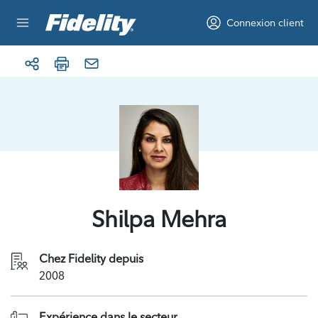
Aller au contenu
Connexion client
Shilpa Mehra
Chez Fidelity depuis
2008
Expérience dans le secteur