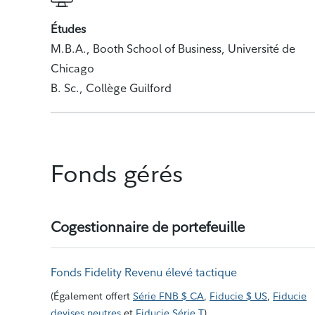
Études
M.B.A., Booth School of Business, Université de
Chicago
B. Sc., Collège Guilford
Fonds gérés
Cogestionnaire de portefeuille
Fonds Fidelity Revenu élevé tactique
(
Également offert
Série FNB $ CA
,
Fiducie $ US
,
Fiducie
devises neutres
et
Fiducie Série T
)