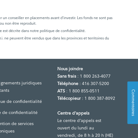
er un conseiller en placements avant d’investir. Les fonds ne sont pas
 ou non être reproduit.
e est décrite dans notre politique de confidentialité.
. ne peuvent être vendus que dans les provinces et territoires du
Nous joindre
Sans frais
: 1 800 263-4077
ignements juridiques
Téléphone
: 416 307-5200
tants
ATS
: 1 800 855-0511
Commentaires
Télécopieur
: 1 800 387-8092
que de confidentialité
 de confidentialité
Centre d’appels
Le centre d’appels est
ntion de services
ouvert du lundi au
oniques
vendredi, de 8 h à 20 h (HE)