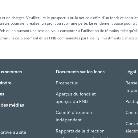
t de charges. Veuillez lire le prospectus ou la notice d’offre d’un fonds et consult
sseurs pourraient réaliser un profit ou subir une perte. Le rendement passé pourrait
 Web ou en ouvrant une session, vous consentez à l’utilisation de témoins, telle qu’ell
communs de placement et les FNB commandités par Fidelity Investments Canada s.r.i
ous sommes
Documents sur les fonds
Légal
oindre
Prospectus
Rense
impor
es
Aperçus du fonds et
aperçus du FNB
Politi
 des médias
Comité d'examen
Centre
indépendant
Conve
Rapports de la direction
électr
lative au site