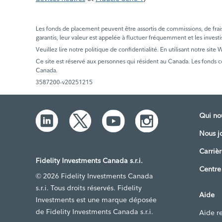
Les fonds de placement peuvent être assortis de commissions, de frais e
garantis, leur valeur est appelée à fluctuer fréquemment et les investi
Veuillez lire notre politique de confidentialité. En utilisant notre site
Ce site est réservé aux personnes qui résident au Canada. Les fonds 
Canada.
3587200-v20251215
Qui n
Nous j
Carrièr
Fidelity Investments Canada s.r.i.
Centre
© 2026 Fidelity Investments Canada
s.r.i. Tous droits réservés. Fidelity
Aide
Investments est une marque déposée
de Fidelity Investments Canada s.r.i.
Aide re