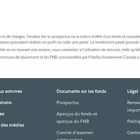
t de charges. Veuillez lire le prospectus ou la notice d’offre d’un fonds et consult
sseurs pourraient réaliser un profit ou subir une perte. Le rendement passé pourrait
 Web ou en ouvrant une session, vous consentez à l’utilisation de témoins, telle qu’ell
communs de placement et les FNB commandités par Fidelity Investments Canada s.r.i
ous sommes
Documents sur les fonds
Légal
oindre
Prospectus
Rense
impor
es
Aperçus du fonds et
aperçus du FNB
Politi
 des médias
Comité d'examen
Centre