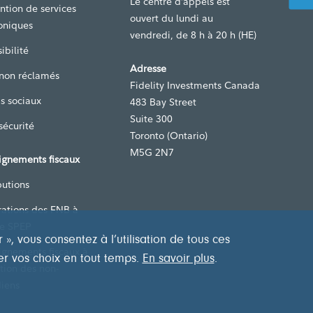
Le centre d’appels est
ntion de services
ouvert du lundi au
oniques
vendredi, de 8 h à 20 h (HE)
ibilité
Adresse
 non réclamés
Fidelity Investments Canada
s sociaux
483 Bay Street
Suite 300
sécurité
Toronto (Ontario)
M5G 2N7
ignements fiscaux
butions
rations des FNB à
de SPEP
, vous consentez à l’utilisation de tous ces
ignements fiscaux à
er vos choix en tout temps.
En savoir plus
.
ntion des non-
iens