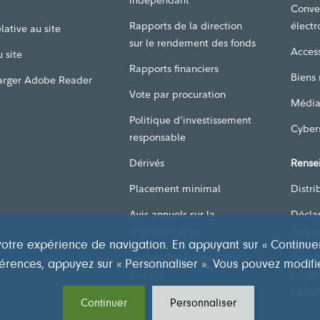
indépendant
Conve
Rapports de la direction
électr
lative au site
sur le rendement des fonds
Access
 site
Rapports financiers
Biens
arger Adobe Reader
Vote par procuration
Média
Politique d’investissement
Cyber
responsable
Dérivés
Rense
Placement minimal
Distri
Avis annuels sur la
Décla
réglementation
titre 
otre expérience de navigation. En appuyant sur « Continuer »
La durabilité chez Fidelity
Rense
éférences, appuyez sur « Personnaliser ». Vous pouvez modifi
Canada
l’inte
Canad
Continuer
Personnaliser