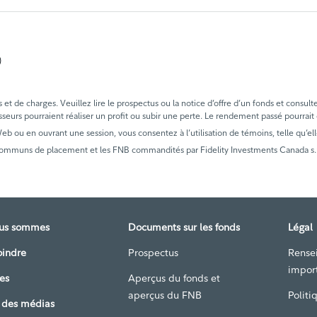
)
t de charges. Veuillez lire le prospectus ou la notice d’offre d’un fonds et consult
sseurs pourraient réaliser un profit ou subir une perte. Le rendement passé pourrait
 Web ou en ouvrant une session, vous consentez à l’utilisation de témoins, telle qu’ell
communs de placement et les FNB commandités par Fidelity Investments Canada s.r.i
ous sommes
Documents sur les fonds
Légal
oindre
Prospectus
Rense
impor
es
Aperçus du fonds et
aperçus du FNB
Politi
 des médias