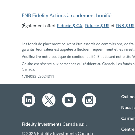
FNB Fidelity Actions à rendement bonifié
(
Également offert
Fiducie $ CA
,
Fiducie $ US
et
FNB $ US
Les fonds de placement peuvent être assortis de commissions, de frais e
garantis, leur valeur est appelée à fluctuer fréquemment et les investi
Veuillez lire notre politique de confidentialité. En utilisant notre site
Ce site est réservé aux personnes qui résident au Canada. Les fonds 
Canada.
1784082-v2024311
Qui n
Nous j
Carrièr
Fidelity Investments Canada s.r.i.
Centre
© 2026 Fidelity Investments Canada