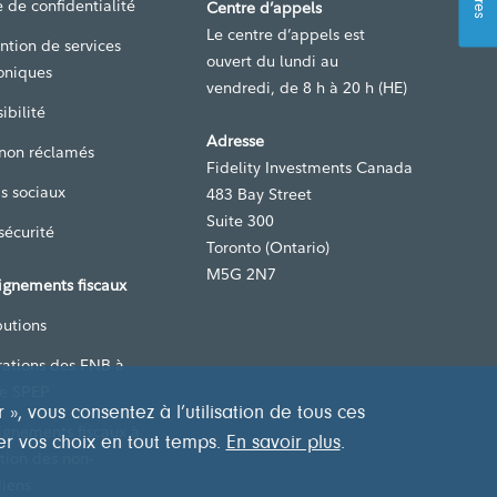
 de confidentialité
Centre d’appels
Le centre d’appels est
ntion de services
ouvert du lundi au
oniques
vendredi, de 8 h à 20 h (HE)
ibilité
Adresse
 non réclamés
Fidelity Investments Canada
s sociaux
483 Bay Street
Suite 300
sécurité
Toronto (Ontario)
M5G 2N7
ignements fiscaux
butions
rations des FNB à
de SPEP
, vous consentez à l’utilisation de tous ces
ignements fiscaux à
er vos choix en tout temps.
En savoir plus
.
ntion des non-
iens