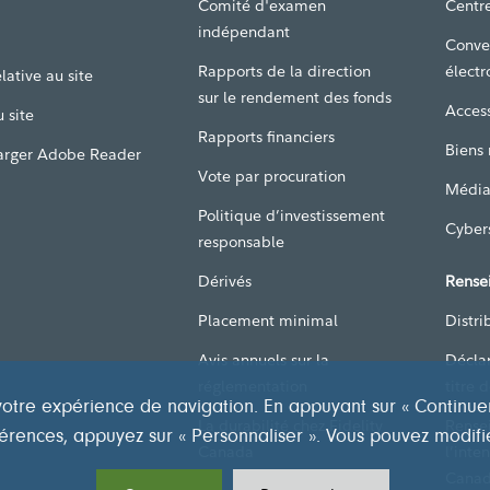
Comité d'examen
Centre
indépendant
Conve
Rapports de la direction
électr
lative au site
sur le rendement des fonds
Access
 site
Rapports financiers
Biens
arger Adobe Reader
Vote par procuration
Média
Politique d’investissement
Cyber
responsable
Dérivés
Rense
Placement minimal
Distri
Avis annuels sur la
Décla
réglementation
titre 
otre expérience de navigation. En appuyant sur « Continuer »
La durabilité chez Fidelity
Rense
éférences, appuyez sur « Personnaliser ». Vous pouvez modifi
Canada
l’inte
Canad