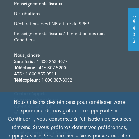
Renseignements fiscaux
Distributions
Commentaires
Déclarations des FNB à titre de SPEP
Renseignements fiscaux à l’intention des non-
Canadiens
Nous joindre
Sans frais
: 1 800 263-4077
Téléphone
: 416 307-5200
ATS
: 1 800 855-0511
Télécopieur
: 1 800 387-8092
Centre d’appels
Le centre d’appels est
Nous utilisons des témoins pour améliorer votre
ouvert du lundi au
expérience de navigation. En appuyant sur «
vendredi, de 8 h à 20 h (HE)
Continuer », vous consentez à l’utilisation de tous ces
Adresse
témoins. Si vous préférez définir vos préférences,
Fidelity Investments Canada
appuyez sur « Personnaliser ». Vous pouvez modifier
483 Bay Street