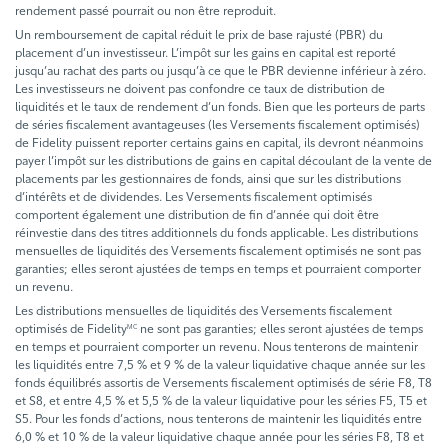
rendement passé pourrait ou non être reproduit.
Un remboursement de capital réduit le prix de base rajusté (PBR) du
placement d’un investisseur. L’impôt sur les gains en capital est reporté
jusqu’au rachat des parts ou jusqu’à ce que le PBR devienne inférieur à zéro.
Les investisseurs ne doivent pas confondre ce taux de distribution de
liquidités et le taux de rendement d’un fonds. Bien que les porteurs de parts
de séries fiscalement avantageuses (les Versements fiscalement optimisés)
de Fidelity puissent reporter certains gains en capital, ils devront néanmoins
payer l’impôt sur les distributions de gains en capital découlant de la vente de
placements par les gestionnaires de fonds, ainsi que sur les distributions
d’intérêts et de dividendes. Les Versements fiscalement optimisés
comportent également une distribution de fin d’année qui doit être
réinvestie dans des titres additionnels du fonds applicable. Les distributions
mensuelles de liquidités des Versements fiscalement optimisés ne sont pas
garanties; elles seront ajustées de temps en temps et pourraient comporter
un revenu.
Les distributions mensuelles de liquidités des Versements fiscalement
optimisés de Fidelity
ne sont pas garanties; elles seront ajustées de temps
MC
en temps et pourraient comporter un revenu. Nous tenterons de maintenir
les liquidités entre 7,5 % et 9 % de la valeur liquidative chaque année sur les
fonds équilibrés assortis de Versements fiscalement optimisés de série F8, T8
et S8, et entre 4,5 % et 5,5 % de la valeur liquidative pour les séries F5, T5 et
S5. Pour les fonds d’actions, nous tenterons de maintenir les liquidités entre
6,0 % et 10 % de la valeur liquidative chaque année pour les séries F8, T8 et