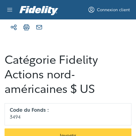
Aller au contenu
Connexion client
Catégorie Fidelity
Actions nord-
américaines $ US
Code du Fonds :
3494