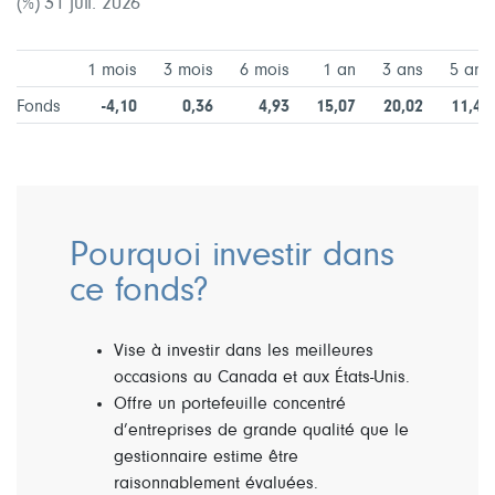
(%) 31 juil. 2026
1 mois
3 mois
6 mois
1 an
3 ans
5 ans
Fonds
-4,10
0,36
4,93
15,07
20,02
11,45
Pourquoi investir dans
ce fonds?
Vise à investir dans les meilleures
occasions au Canada et aux États-Unis.
Offre un portefeuille concentré
d’entreprises de grande qualité que le
gestionnaire estime être
raisonnablement évaluées.