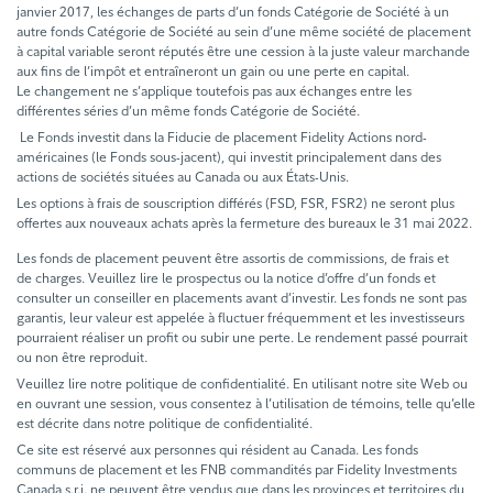
janvier 2017, les échanges de parts d’un fonds Catégorie de Société à un
autre fonds Catégorie de Société au sein d’une même société de placement
à capital variable seront réputés être une cession à la juste valeur marchande
aux fins de l’impôt et entraîneront un gain ou une perte en capital.
Le changement ne s’applique toutefois pas aux échanges entre les
différentes séries d’un même fonds Catégorie de Société.
Le Fonds investit dans la Fiducie de placement Fidelity Actions nord-
américaines (le Fonds sous-jacent), qui investit principalement dans des
actions de sociétés situées au Canada ou aux États-Unis.
Les options à frais de souscription différés (FSD, FSR, FSR2) ne seront plus
offertes aux nouveaux achats après la fermeture des bureaux le 31 mai 2022.
Les fonds de placement peuvent être assortis de commissions, de frais et
de charges. Veuillez lire le prospectus ou la notice d’offre d’un fonds et
consulter un conseiller en placements avant d’investir. Les fonds ne sont pas
garantis, leur valeur est appelée à fluctuer fréquemment et les investisseurs
pourraient réaliser un profit ou subir une perte. Le rendement passé pourrait
ou non être reproduit.
Veuillez lire notre politique de confidentialité. En utilisant notre site Web ou
en ouvrant une session, vous consentez à l’utilisation de témoins, telle qu’elle
est décrite dans notre politique de confidentialité.
Ce site est réservé aux personnes qui résident au Canada. Les fonds
communs de placement et les FNB commandités par Fidelity Investments
Canada s.r.i. ne peuvent être vendus que dans les provinces et territoires du