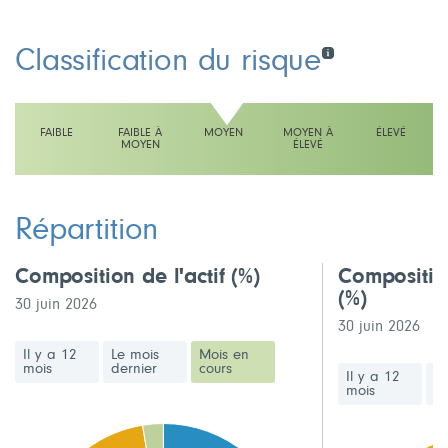
Classification du risque
FAIBLE
FAIBLE À
MOYEN
MOYEN À
ÉLEVÉ
MOYEN
ÉLEVÉ
L'échelle indique moyen
Répartition
Composition de l'actif
(%)
Compositio
(%)
30 juin 2026
30 juin 2026
Il y a 12
Le mois
Mois en
mois
dernier
cours
Il y a 12
Le
mois
de