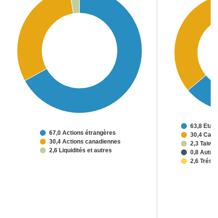
63,8 État
67,0 Actions étrangères
30,4 Can
30,4 Actions canadiennes
2,3 Taïwa
2,6 Liquidités et autres
0,8 Autre
2,6 Trésor