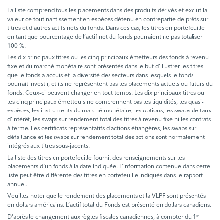
La liste comprend tous les placements dans des produits dérivés et exclut la
valeur de tout nantissement en espèces détenu en contrepartie de prêts sur
titres et d’autres actifs nets du fonds. Dans ces cas, les titres en portefeuille
en tant que pourcentage de l’actif net du fonds pourraient ne pas totaliser
100 %.
Les dix principaux titres ou les cinq principaux émetteurs des fonds à revenu
fixe et du marché monétaire sont présentés dans le but d’illustrer les titres
que le fonds a acquis et la diversité des secteurs dans lesquels le fonds
pourrait investir, et ils ne représentent pas les placements actuels ou futurs du
fonds. Ceux-ci peuvent changer en tout temps. Les dix principaux titres ou
les cinq principaux émetteurs ne comprennent pas les liquidités, les quasi-
espèces, les instruments du marché monétaire, les options, les swaps de taux
d’intérêt, les swaps sur rendement total des titres à revenu fixe ni les contrats
à terme. Les certificats représentatifs d’actions étrangères, les swaps sur
défaillance et les swaps sur rendement total des actions sont normalement
intégrés aux titres sous-jacents.
La liste des titres en portefeuille fournit des renseignements sur les
placements d’un fonds à la date indiquée. L’information contenue dans cette
liste peut être différente des titres en portefeuille indiqués dans le rapport
annuel.
Veuillez noter que le rendement des placements et la VLPP sont présentés
en dollars américains. L’actif total du Fonds est présenté en dollars canadiens.
D'après le changement aux règles fiscales canadiennes, à compter du 1
er