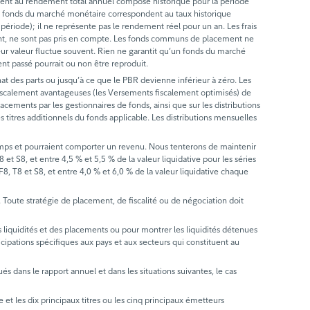
ent au rendement total annuel composé historique pour la période
les fonds du marché monétaire correspondent au taux historique
période); il ne représente pas le rendement réel pour un an. Les frais
ndement, ne sont pas pris en compte. Les fonds communs de placement ne
leur valeur fluctue souvent. Rien ne garantit qu’un fonds du marché
nt passé pourrait ou non être reproduit.
hat des parts ou jusqu’à ce que le PBR devienne inférieur à zéro. Les
s fiscalement avantageuses (les Versements fiscalement optimisés) de
lacements par les gestionnaires de fonds, ainsi que sur les distributions
titres additionnels du fonds applicable. Les distributions mensuelles
emps et pourraient comporter un revenu. Nous tenterons de maintenir
et S8, et entre 4,5 % et 5,5 % de la valeur liquidative pour les séries
F8, T8 et S8, et entre 4,0 % et 6,0 % de la valeur liquidative chaque
ts. Toute stratégie de placement, de fiscalité ou de négociation doit
s liquidités et des placements ou pour montrer les liquidités détenues
ticipations spécifiques aux pays et aux secteurs qui constituent au
és dans le rapport annuel et dans les situations suivantes, le cas
 et les dix principaux titres ou les cinq principaux émetteurs