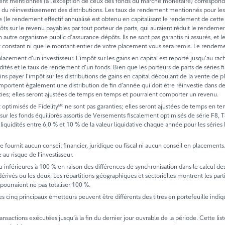
ment mentionnés (à l’exception de ceux des fonds du marché monétaire) correspond
s et du réinvestissement des distributions. Les taux de rendement mentionnés pour 
ée (le rendement effectif annualisé est obtenu en capitalisant le rendement de cette 
es impôts sur le revenu payables par tout porteur de parts, qui auraient réduit le re
 autre organisme public d'assurance-dépôts. Ils ne sont pas garantis ni assurés, et 
t constant ni que le montant entier de votre placement vous sera remis. Le rendeme
acement d’un investisseur. L’impôt sur les gains en capital est reporté jusqu’au rac
uidités et le taux de rendement d’un fonds. Bien que les porteurs de parts de série
ins payer l’impôt sur les distributions de gains en capital découlant de la vente de p
portent également une distribution de fin d’année qui doit être réinvestie dans des 
ties; elles seront ajustées de temps en temps et pourraient comporter un revenu.
 optimisés de Fidelity
ne sont pas garanties; elles seront ajustées de temps en t
MC
sur les fonds équilibrés assortis de Versements fiscalement optimisés de série F8, T8 
 liquidités entre 6,0 % et 10 % de la valeur liquidative chaque année pour les séries 
Il ne fournit aucun conseil financier, juridique ou fiscal ni aucun conseil en placemen
au risque de l’investisseur.
u inférieures à 100 % en raison des différences de synchronisation dans le calcul de
s dérivés ou les deux. Les répartitions géographiques et sectorielles montrent les par
 pourraient ne pas totaliser 100 %.
les cinq principaux émetteurs peuvent être différents des titres en portefeuille indiqu
actions exécutées jusqu’à la fin du dernier jour ouvrable de la période. Cette liste