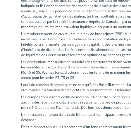
des renseignements détaillés sur les placements. Les taux de rende
indiquée et ils tiennent compte des variations de la valeur des part
annualisé, basé sur la période de sept jours terminée à la date précis
d’acquisition, de rachat et de distribution, les frais facultatifs et l
sont pas assurés par la Société d'assurance-dépôts du Canada ni par un
monétaire pourra maintenir sa valeur liquidative par part à un montan
Un remboursement de capital réduit le prix de base rajusté (PBR) du pl
investisseurs ne doivent pas confondre ce taux de distribution de liq
Fidelity puissent reporter certains gains en capital, ils devront néanmo
d’intérêts et de dividendes. Les Versements fiscalement optimisés com
de liquidités des Versements fiscalement optimisés ne sont pas garan
Les distributions mensuelles de liquidités des Versements fiscalement
les liquidités entre 7,5 % et 9 % de la valeur liquidative chaque année 
F5, T5 et S5. Pour les fonds d’actions, nous tenterons de maintenir les
année pour les séries F5, T5 et S5.
L’outil de création de graphiques ne sert qu’à des fins d’illustration. 
être évaluée en fonction des objectifs de placement et de la tolérance 
Les compositions d’actifs de fin de mois pourraient être supérieures o
aux fins des répartitions collatérales liées à certains types de produit
moins 1 % du total de l’actif du fonds. Dès lors, les valeurs présentées
L’information contenue dans cette liste et les dix principaux titres ou 
échéant :
Dans le rapport annuel, les placements d’un fonds comprennent les trans