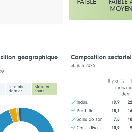
FAIBLE
FAIBLE 
MOYE
L'échelle indique moyen
ition géographique
Composition sectorie
30 juin 2026
026
Il y a 12
Le mois
Mois en
mois
mo
dernier
cours
derni
Indus.
19,9
22
Prod. fin.
18,1
16
Soins de san.
7,8
10
Cons. discr.
10,9
9