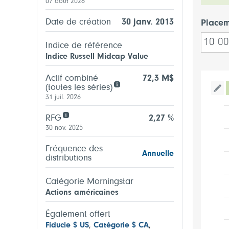
07 août 2026
Date de création
30 janv. 2013
Placem
Indice de référence
Indice Russell Midcap Value
Actif combiné
72,3 M$
(toutes les séries)
Bas
31 juil. 2026
RFG
2,27 %
30 nov. 2025
Fréquence des
Annuelle
distributions
Catégorie Morningstar
Actions américaines
Également offert
Fiducie $ US
,
Catégorie $ CA
,