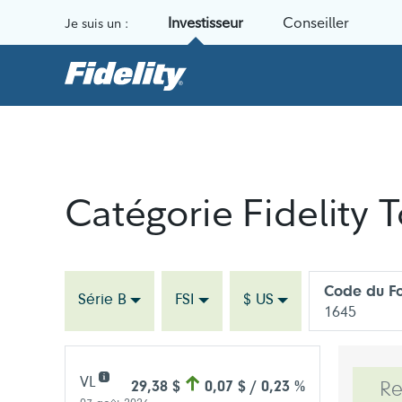
Aller au contenu
Investisseur
Conseiller
Je suis un :
Catégorie Fidelity 
Code du Fo
Série B
FSI
$ US
1645
VL
29,38 $
0,07 $ / 0,23 %
R