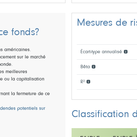
Mesures de r
ce fonds?
ns américaines.
Écart-type annualisé
lacement sur le marché
 monde.
Bêta
es meilleures
le ou la capitalisation
R²
rnant la fermeture de ce
idendes potentiels sur
Classification 