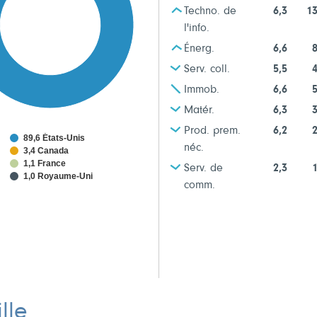
Techno. de
6,3
13
l'info.
Énerg.
6,6
8
Serv. coll.
5,5
4
Immob.
6,6
5
Matér.
6,3
3
Prod. prem.
6,2
2
89,6 États-Unis
néc.
3,4 Canada
1,1 France
Serv. de
2,3
1
1,0 Royaume-Uni
comm.
lle