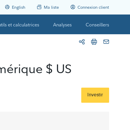
English
Ma liste
Connexion client
tils et calculatrices
Analyses
Conseillers
Amérique $ US
Investir