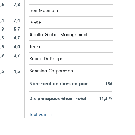
,6
7,8
Iron Mountain
,4
7,4
PG&E
,9
5,7
Apollo Global Management
,3
4,7
,5
4,0
Terex
,9
3,7
Keurig Dr Pepper
Sanmina Corporation
,3
1,5
Nbre total de titres en port.
186
Dix principaux titres - total
11,3 %
Tout voir