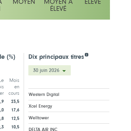
À
MOYEN
MOYEN À
ÉLEVÉ
N
ÉLEVÉ
lle
(%)
Dix principaux titres
30 juin 2026
Le
Mois
is
en
er
cours
Western Digital
,9
23,5
Xcel Energy
,0
17,6
Welltower
,8
12,5
,3
10,5
DELTA AIR INC