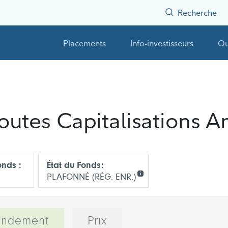
Recherche
Placements
Info-investisseurs
Ou
Toutes Capitalisations 
nds :
État du Fonds:
PLAFONNÉ (RÉG. ENR.)
endement
Prix