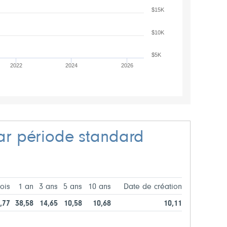
$15K
$10K
$5K
2022
2024
2026
r période standard
ois
1 an
3 ans
5 ans
10 ans
Date de création
,77
38,58
14,65
10,58
10,68
10,11