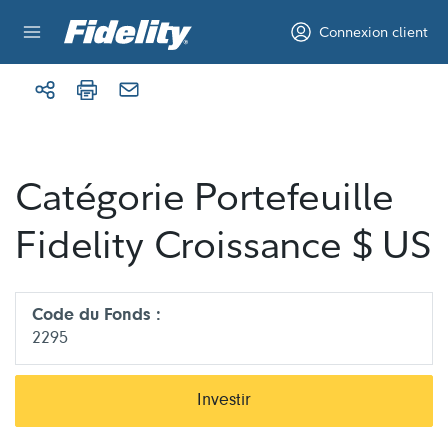
Aller au contenu
Connexion client
Catégorie Portefeuille
Fidelity Croissance $ US
Code du Fonds :
2295
Investir