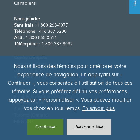
Canadiens
Nous joindre
Sans frais
: 1 800 263-4077
Téléphone
: 416 307-5200
ATS
: 1 800 855-0511
Télécopieur
: 1 800 387-8092
Centre d’appels
Le centre d’appels est
Nous utilisons des témoins pour améliorer votre
ouvert du lundi au
expérience de navigation. En appuyant sur «
vendredi, de 8 h à 20 h (HE)
Continuer », vous consentez à l’utilisation de tous ces
Adresse
témoins. Si vous préférez définir vos préférences,
Fidelity Investments Canada
appuyez sur « Personnaliser ». Vous pouvez modifier
483 Bay Street
vos choix en tout temps.
En savoir plus
.
Suite 300
Toronto (Ontario)
M5G 2N7
Continuer
Personnaliser