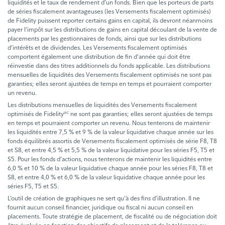
liquidités et le taux de rendement d’un fonds. Bien que les porteurs de parts
de séries fiscalement avantageuses (les Versements fiscalement optimisés)
de Fidelity puissent reporter certains gains en capital, ils devront néanmoins
payer l’impôt sur les distributions de gains en capital découlant de la vente de
placements par les gestionnaires de fonds, ainsi que sur les distributions
d’intérêts et de dividendes. Les Versements fiscalement optimisés
comportent également une distribution de fin d’année qui doit être
réinvestie dans des titres additionnels du fonds applicable. Les distributions
mensuelles de liquidités des Versements fiscalement optimisés ne sont pas
garanties; elles seront ajustées de temps en temps et pourraient comporter
un revenu.
Les distributions mensuelles de liquidités des Versements fiscalement
optimisés de Fidelity
ne sont pas garanties; elles seront ajustées de temps
MC
en temps et pourraient comporter un revenu. Nous tenterons de maintenir
les liquidités entre 7,5 % et 9 % de la valeur liquidative chaque année sur les
fonds équilibrés assortis de Versements fiscalement optimisés de série F8, T8
et S8, et entre 4,5 % et 5,5 % de la valeur liquidative pour les séries F5, T5 et
S5. Pour les fonds d’actions, nous tenterons de maintenir les liquidités entre
6,0 % et 10 % de la valeur liquidative chaque année pour les séries F8, T8 et
S8, et entre 4,0 % et 6,0 % de la valeur liquidative chaque année pour les
séries F5, T5 et S5.
L’outil de création de graphiques ne sert qu’à des fins d’illustration. Il ne
fournit aucun conseil financier, juridique ou fiscal ni aucun conseil en
placements. Toute stratégie de placement, de fiscalité ou de négociation doit