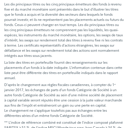
Les dix principaux titres ou les cinq principaux émetteurs des fonds à revenu
fixe et du marché monétaire sont présentés dans le but d’illustrer les titres
que le fonds a acquis et la diversité des secteurs dans lesquels le fonds
pourrait investir, et ils ne représentent pas les placements actuels ou futurs du
fonds. Ceux-ci peuvent changer en tout temps. Les dix principaux titres ou
les cinq principaux émetteurs ne comprennent pas les liquidités, les quasi-
espèces, les instruments du marché monétaire, les options, les swaps de taux
d’intérêt, les swaps sur rendement total des titres à revenu fixe ni les contrats
à terme. Les certificats représentatifs d’actions étrangères, les swaps sur
défaillance et les swaps sur rendement total des actions sont normalement
intégrés aux titres sous-jacents.
La liste des titres en portefeuille fournit des renseignements sur les
placements d’un fonds à la date indiquée. L’information contenue dans cette
liste peut être différente des titres en portefeuille indiqués dans le rapport
annuel.
D'après le changement aux règles fiscales canadiennes, à compter du 1
er
janvier 2017, les échanges de parts d’un fonds Catégorie de Société à un
autre fonds Catégorie de Société au sein d’une même société de placement
à capital variable seront réputés être une cession à la juste valeur marchande
aux fins de l’impôt et entraîneront un gain ou une perte en capital.
Le changement ne s’applique toutefois pas aux échanges entre les
différentes séries d’un même fonds Catégorie de Société.
** L’indice de référence combiné est constitué de l’indice composé plafonné
S&P/TSX à 51 %, de l’indice MSCI Monde tous pays, hors Canada à 34 %, de