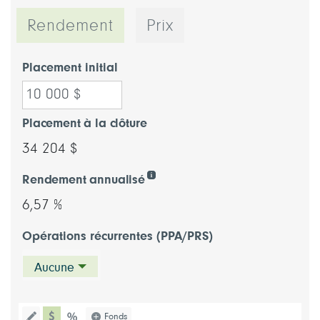
Rendement
Prix
Placement initial
Placement à la clôture
34 204 $
Rendement annualisé
6,57 %
Opérations récurrentes (PPA/PRS)
Aucune
type de graphique dollar
Choisissez un type de graphique (pou
Fonds