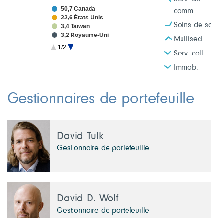
50,7 Canada
comm.
22,6 États-Unis
Soins de san
3,4 Taïwan
3,2 Royaume-Uni
Multisect.
2,5 Chine
1/2
2,4 Japon
Serv. coll.
1,9 Corée du Sud
Immob.
1,6 France
Gestionnaires de portefeuille
David Tulk
Gestionnaire de portefeuille
David D. Wolf
Gestionnaire de portefeuille