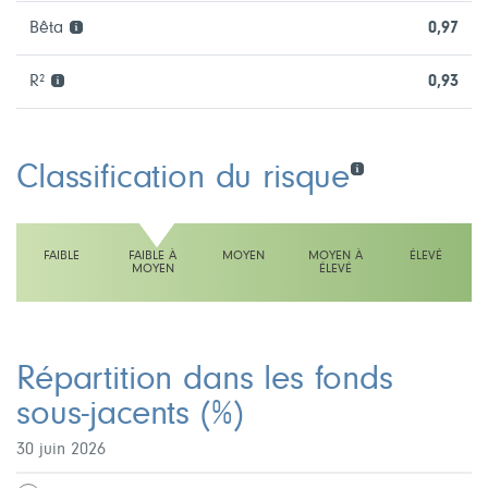
Bêta
0,97
R²
0,93
Classification du risque
FAIBLE
FAIBLE À
MOYEN
MOYEN À
ÉLEVÉ
MOYEN
ÉLEVÉ
L'échelle indique faible à moyen
Répartition dans les fonds
sous-jacents
(%)
30 juin 2026