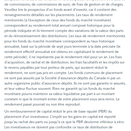
de commissions, de commissions de suivi, de frais de gestion et de charges.
Veuillez lire le prospectus d’un fonds avant d’investir, car il contient des
renseignements détaillés sur les placements. Les taux de rendement
mentionnés (à l’exception de ceux des fonds du marché monétaire)
correspondent au rendement total annuel composé historique pour la
période indiquée et ils tiennent compte des variations de la valeur des parts
et du réinvestissement des distributions. Les taux de rendement mentionnés
pour les fonds du marché monétaire correspondent au taux historique
annualisé, basé sur la période de sept jours terminée à la date précisée (le
rendement effectif annualisé est obtenu en capitalisant le rendement de
cette période); il ne représente pas le rendement réel pour un an. Les frais
d’acquisition, de rachat et de distribution, les frais facultatifs et les impôts sur
le revenu payables par tout porteur de parts, qui auraient réduit le
rendement, ne sont pas pris en compte. Les fonds communs de placement
ne sont pas assurés par la Société d'assurance-dépôts du Canada ni par un
autre organisme public d'assurance-dépôts. Ils ne sont pas garantis ni assurés,
et leur valeur fluctue souvent. Rien ne garantit qu’un fonds du marché
monétaire pourra maintenir sa valeur liquidative par part à un montant
constant ni que le montant entier de votre placement vous sera remis. Le
rendement passé pourrait ou non être reproduit.
Un remboursement de capital réduit le prix de base rajusté (PBR) du
placement d’un investisseur. L’impôt sur les gains en capital est reporté
jusqu’au rachat des parts ou jusqu’à ce que le PBR devienne inférieur à zéro.
Les investisseurs ne doivent pas confondre ce taux de distribution de