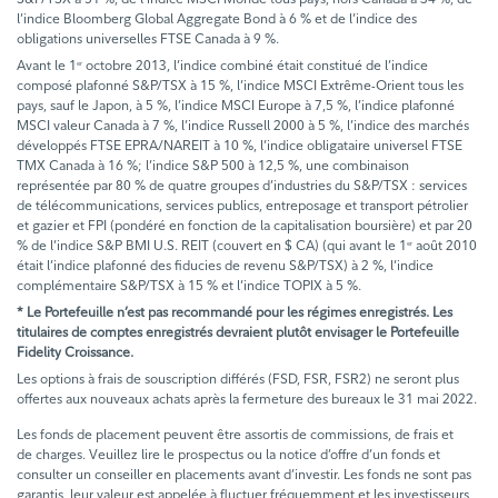
l’indice Bloomberg Global Aggregate Bond à 6 % et de l’indice des
obligations universelles FTSE Canada à 9 %.
Avant le 1
octobre 2013, l’indice combiné était constitué de l’indice
er
composé plafonné S&P/TSX à 15 %, l’indice MSCI Extrême-Orient tous les
pays, sauf le Japon, à 5 %, l’indice MSCI Europe à 7,5 %, l’indice plafonné
MSCI valeur Canada à 7 %, l’indice Russell 2000 à 5 %, l’indice des marchés
développés FTSE EPRA/NAREIT à 10 %, l’indice obligataire universel FTSE
TMX Canada à 16 %; l’indice S&P 500 à 12,5 %, une combinaison
représentée par 80 % de quatre groupes d’industries du S&P/TSX : services
de télécommunications, services publics, entreposage et transport pétrolier
et gazier et FPI (pondéré en fonction de la capitalisation boursière) et par 20
% de l’indice S&P BMI U.S. REIT (couvert en $ CA) (qui avant le 1
août 2010
er
était l’indice plafonné des fiducies de revenu S&P/TSX) à 2 %, l’indice
complémentaire S&P/TSX à 15 % et l’indice TOPIX à 5 %.
* Le Portefeuille n’est pas recommandé pour les régimes enregistrés. Les
titulaires de comptes enregistrés devraient plutôt envisager le Portefeuille
Fidelity Croissance.
Les options à frais de souscription différés (FSD, FSR, FSR2) ne seront plus
offertes aux nouveaux achats après la fermeture des bureaux le 31 mai 2022.
Les fonds de placement peuvent être assortis de commissions, de frais et
de charges. Veuillez lire le prospectus ou la notice d’offre d’un fonds et
consulter un conseiller en placements avant d’investir. Les fonds ne sont pas
garantis, leur valeur est appelée à fluctuer fréquemment et les investisseurs