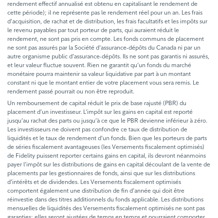
rendement effectif annualisé est obtenu en capitalisant le rendement de
cette période); il ne représente pas le rendement réel pour un an. Les frais
d’acquisition, de rachat et de distribution, les frais facultatifs et les impôts sur
le revenu payables par tout porteur de parts, qui auraient réduit le
rendement, ne sont pas pris en compte. Les fonds communs de placement
ne sont pas assurés par la Société d'assurance-dépôts du Canada ni par un
autre organisme public d'assurance-dépôts. Ils ne sont pas garantis ni assurés,
et leur valeur fluctue souvent. Rien ne garantit qu’un fonds du marché
monétaire pourra maintenir sa valeur liquidative par part à un montant
constant ni que le montant entier de votre placement vous sera remis. Le
rendement passé pourrait ou non être reproduit.
Un remboursement de capital réduit le prix de base rajusté (PBR) du
placement d’un investisseur. L’impôt sur les gains en capital est reporté
jusqu’au rachat des parts ou jusqu’à ce que le PBR devienne inférieur à zéro.
Les investisseurs ne doivent pas confondre ce taux de distribution de
liquidités et le taux de rendement d’un fonds. Bien que les porteurs de parts
de séries fiscalement avantageuses (les Versements fiscalement optimisés)
de Fidelity puissent reporter certains gains en capital, ils devront néanmoins
payer l’impôt sur les distributions de gains en capital découlant de la vente de
placements par les gestionnaires de fonds, ainsi que sur les distributions
d’intérêts et de dividendes. Les Versements fiscalement optimisés
comportent également une distribution de fin d’année qui doit être
réinvestie dans des titres additionnels du fonds applicable. Les distributions
mensuelles de liquidités des Versements fiscalement optimisés ne sont pas
garanties; elles seront ajustées de temps en temps et pourraient comporter