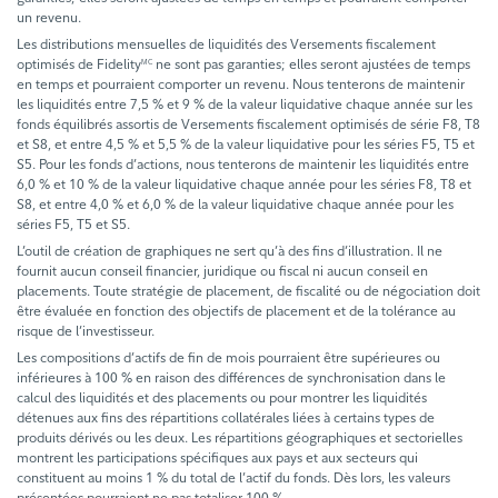
un revenu.
Les distributions mensuelles de liquidités des Versements fiscalement
optimisés de Fidelity
ne sont pas garanties; elles seront ajustées de temps
MC
en temps et pourraient comporter un revenu. Nous tenterons de maintenir
les liquidités entre 7,5 % et 9 % de la valeur liquidative chaque année sur les
fonds équilibrés assortis de Versements fiscalement optimisés de série F8, T8
et S8, et entre 4,5 % et 5,5 % de la valeur liquidative pour les séries F5, T5 et
S5. Pour les fonds d’actions, nous tenterons de maintenir les liquidités entre
6,0 % et 10 % de la valeur liquidative chaque année pour les séries F8, T8 et
S8, et entre 4,0 % et 6,0 % de la valeur liquidative chaque année pour les
séries F5, T5 et S5.
L’outil de création de graphiques ne sert qu’à des fins d’illustration. Il ne
fournit aucun conseil financier, juridique ou fiscal ni aucun conseil en
placements. Toute stratégie de placement, de fiscalité ou de négociation doit
être évaluée en fonction des objectifs de placement et de la tolérance au
risque de l’investisseur.
Les compositions d’actifs de fin de mois pourraient être supérieures ou
inférieures à 100 % en raison des différences de synchronisation dans le
calcul des liquidités et des placements ou pour montrer les liquidités
détenues aux fins des répartitions collatérales liées à certains types de
produits dérivés ou les deux. Les répartitions géographiques et sectorielles
montrent les participations spécifiques aux pays et aux secteurs qui
constituent au moins 1 % du total de l’actif du fonds. Dès lors, les valeurs
présentées pourraient ne pas totaliser 100 %.