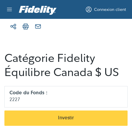
Aller au contenu
Connexion client
Catégorie Fidelity
Équilibre Canada $ US
Code du Fonds :
2227
Investir