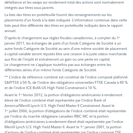
défaillance et les swaps sur rendement total des actions sont normalement
intégrés aux titres sous-jacents.
La liste des titres en portefeuille fournit des renseignements sur les
placements d’un fonds à la date indiquée. L’information contenue dans cette
liste peut être différente des titres en portefeuille indiqués dans le rapport
annuel.
D'après le changement aux règles fiscales canadiennes, à compter du 1
er
janvier 2017, les échanges de parts d’un fonds Catégorie de Société à un
autre fonds Catégorie de Société au sein d’une même société de placement
à capital variable seront réputés être une cession à la juste valeur marchande
aux fins de l’impôt et entraîneront un gain ou une perte en capital.
Le changement ne s’applique toutefois pas aux échanges entre les
différentes séries d’un même fonds Catégorie de Société.
** L’indice de référence combiné est constitué de l’indice composé plafonné
S&P/TSX à 50 %, de l’indice des obligations universelles FTSE Canada à 40 %
et de l’indice ICE BofA US High Yield Constrained à 10 %.
Avant le 1
février 2012, la portion d’obligations américaines à rendement
er
élevé de l’indice combiné était représentée par l’indice Bank of
America/Merrill Lynch U.S. High-Yield Master II Constrained. Avant le
1
juillet 2006, la portion d’obligations de l’indice combiné était représentée
er
par l’indice du marché obligataire canadien RBC MC et la portion
d’obligations américaines à rendement élevé était représentée par l’indice
Merrill Lynch U.S. High Yield Master II. Avant le 1
janvier 2001, la portion
er
d’actions de l’indice combiné était représentée par l’indice composé TSE