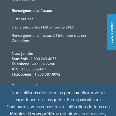
Renseignements fiscaux
Distributions
Commentaires
Déclarations des FNB à titre de SPEP
Renseignements fiscaux à l’intention des non-
Canadiens
Nous joindre
Sans frais
: 1 800 263-4077
Téléphone
: 416 307-5200
ATS
: 1 800 855-0511
Télécopieur
: 1 800 387-8092
Centre d’appels
Le centre d’appels est
Nous utilisons des témoins pour améliorer votre
ouvert du lundi au
expérience de navigation. En appuyant sur «
vendredi, de 8 h à 20 h (HE)
Continuer », vous consentez à l’utilisation de tous ces
Adresse
témoins. Si vous préférez définir vos préférences,