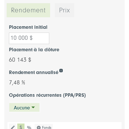
Rendement
Prix
Placement initial
Placement à la clôture
60 143 $
Rendement annualisé
7,48 %
Opérations récurrentes (PPA/PRS)
Aucune
type de graphique dollar
Choisissez un type de graphique (pou
Fonds