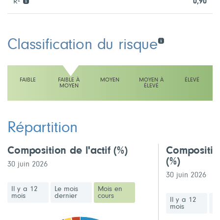
R²
0,90
Classification du risque
FAIBLE
FAIBLE À
MOYEN
MOYEN À
ÉLEVÉ
MOYEN
ÉLEVÉ
L'échelle indique faible à moyen
Répartition
Composition de l'actif
(%)
Compositio
(%)
30 juin 2026
30 juin 2026
Il y a 12
Le mois
Mois en
mois
dernier
cours
Il y a 12
Le
mois
de