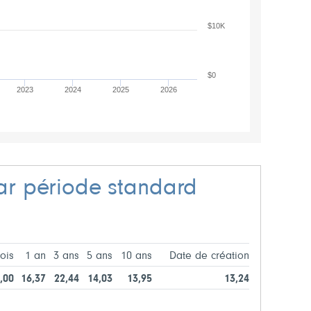
$10K
$0
2023
2024
2025
2026
r période standard
ois
1 an
3 ans
5 ans
10 ans
Date de création
,00
16,37
22,44
14,03
13,95
13,24