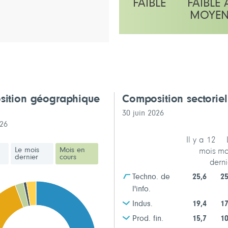
FAIBLE
FAIBLE 
MOYE
L'échelle indique moyen
ition géographique
Composition sectorie
30 juin 2026
026
Il y a 12
Le mois
Mois en
mois
mo
dernier
cours
derni
Techno. de
25,6
25
l'info.
Indus.
19,4
17
Prod. fin.
15,7
10