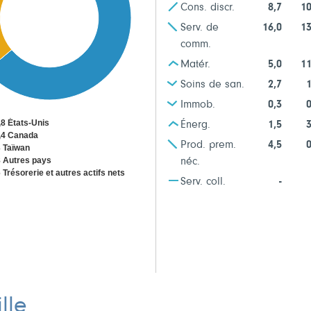
Cons. discr.
8,7
10
Serv. de
16,0
13
comm.
Matér.
5,0
11
Soins de san.
2,7
1
Immob.
0,3
0
,8 États-Unis
Énerg.
1,5
3
,4 Canada
Prod. prem.
4,5
0
3 Taïwan
8 Autres pays
néc.
 Trésorerie et autres actifs nets
Serv. coll.
-
lle