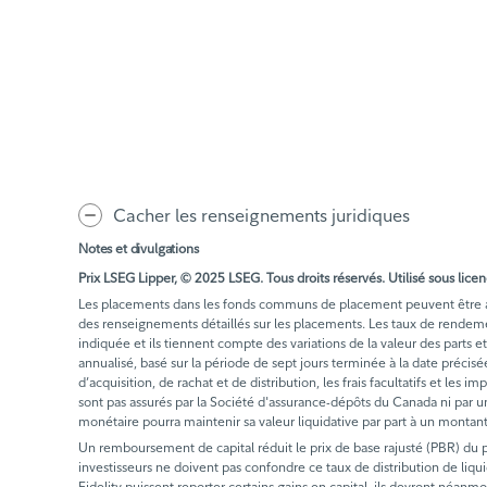
Cacher les renseignements juridiques
Notes et divulgations
Prix LSEG Lipper, © 2025 LSEG. Tous droits réservés. Utilisé sous licen
Les placements dans les fonds communs de placement peuvent être assor
des renseignements détaillés sur les placements. Les taux de rende
indiquée et ils tiennent compte des variations de la valeur des part
annualisé, basé sur la période de sept jours terminée à la date précis
d’acquisition, de rachat et de distribution, les frais facultatifs et l
sont pas assurés par la Société d'assurance-dépôts du Canada ni par un
monétaire pourra maintenir sa valeur liquidative par part à un montan
Un remboursement de capital réduit le prix de base rajusté (PBR) du pl
investisseurs ne doivent pas confondre ce taux de distribution de liq
Fidelity puissent reporter certains gains en capital, ils devront néanmo