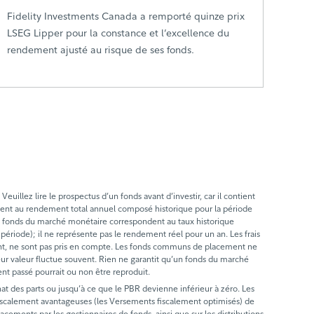
Fidelity Investments Canada a remporté quinze prix
LSEG Lipper pour la constance et l’excellence du
rendement ajusté au risque de ses fonds.
llez lire le prospectus d’un fonds avant d’investir, car il contient
ent au rendement total annuel composé historique pour la période
les fonds du marché monétaire correspondent au taux historique
période); il ne représente pas le rendement réel pour un an. Les frais
ndement, ne sont pas pris en compte. Les fonds communs de placement ne
leur valeur fluctue souvent. Rien ne garantit qu’un fonds du marché
nt passé pourrait ou non être reproduit.
hat des parts ou jusqu’à ce que le PBR devienne inférieur à zéro. Les
s fiscalement avantageuses (les Versements fiscalement optimisés) de
lacements par les gestionnaires de fonds, ainsi que sur les distributions