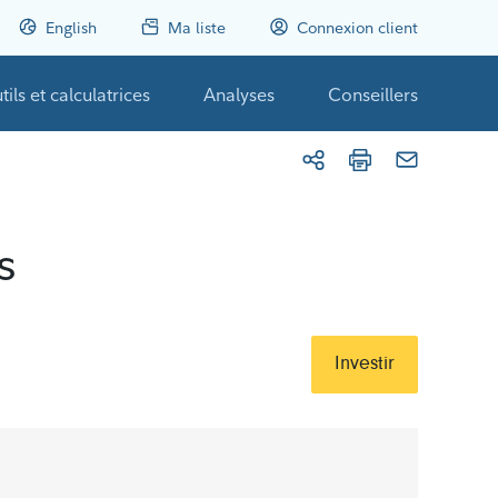
English
Ma liste
Connexion client
tils et calculatrices
Analyses
Conseillers
s
Investir