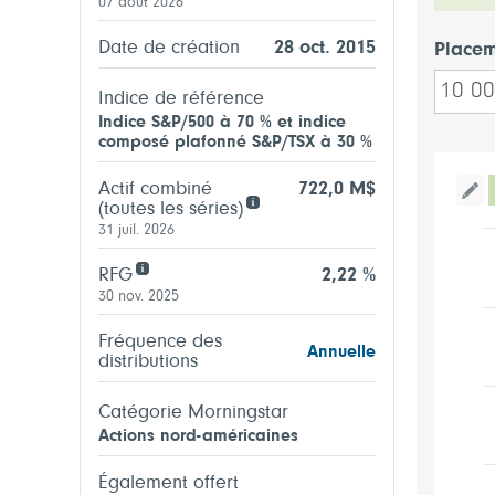
07 août 2026
Date de création
28 oct. 2015
Placem
Indice de référence
Indice S&P/500 à 70 % et indice
composé plafonné S&P/TSX à 30 %
Actif combiné
722,0 M$
Bas
(toutes les séries)
31 juil. 2026
RFG
2,22 %
30 nov. 2025
Fréquence des
Annuelle
distributions
Catégorie Morningstar
Actions nord-américaines
Également offert