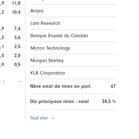
,9
11,8
Aritzia
,2
10,4
Lam Research
,9
7,4
Banque Royale du Canada
,3
3,6
,1
2,5
Micron Technology
,5
2,0
Morgan Stanley
,9
0,5
KLA Corporation
-
-
Nbre total de titres en port.
67
Dix principaux titres - total
38,5 %
Tout voir