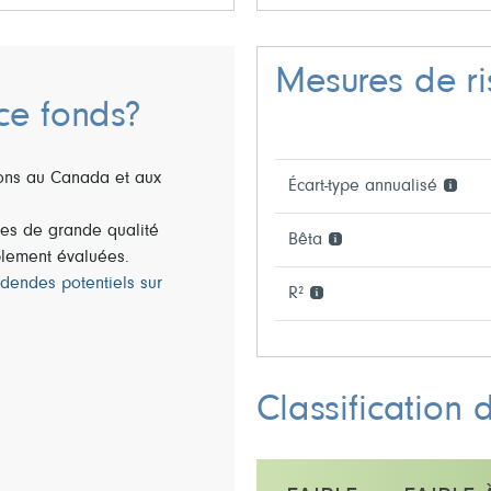
Mesures de r
ce fonds?
ions au Canada et aux
Écart-type annualisé
ises de grande qualité
Bêta
blement évaluées.
idendes potentiels sur
R²
Classification 