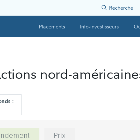
Recherche
Placements
Info-investisseurs
Ou
Actions nord-américaine
onds :
endement
Prix