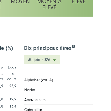
À
MOYEN
MOYEN À
ÉLEVÉ
N
ÉLEVÉ
lle
(%)
Dix principaux titres
30 juin 2026
Le
Mois
is
en
er
cours
Alphabet (cat. A)
,9
25,9
Nvidia
,8
19,9
Amazon.com
,0
13,4
Caterpillar