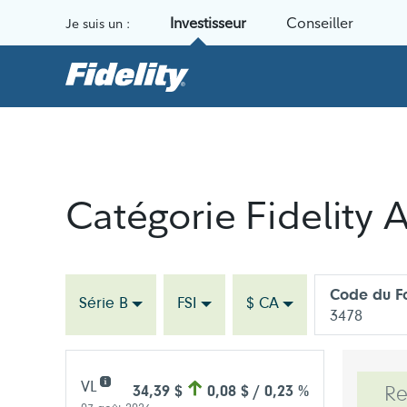
Aller au contenu
Investisseur
Conseiller
Je suis un :
Catégorie Fidelity 
Code du F
Série B
FSI
$ CA
3478
VL
34,39 $
0,08 $ / 0,23 %
R