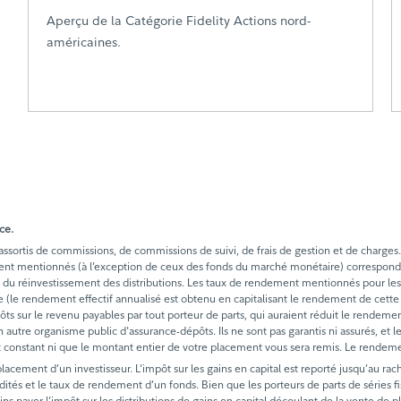
Aperçu de la Catégorie Fidelity Actions nord-
américaines.
ce.
tis de commissions, de commissions de suivi, de frais de gestion et de charges. Veui
ment mentionnés (à l’exception de ceux des fonds du marché monétaire) correspond
s et du réinvestissement des distributions. Les taux de rendement mentionnés pour 
ée (le rendement effectif annualisé est obtenu en capitalisant le rendement de cette 
es impôts sur le revenu payables par tout porteur de parts, qui auraient réduit le re
 autre organisme public d'assurance-dépôts. Ils ne sont pas garantis ni assurés, et 
t constant ni que le montant entier de votre placement vous sera remis. Le rendeme
acement d’un investisseur. L’impôt sur les gains en capital est reporté jusqu’au rac
uidités et le taux de rendement d’un fonds. Bien que les porteurs de parts de série
ins payer l’impôt sur les distributions de gains en capital découlant de la vente de p