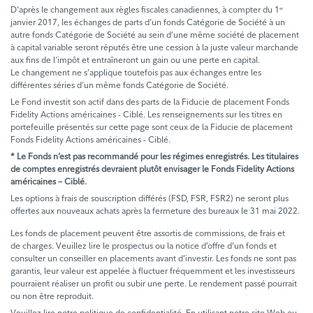
D'après le changement aux règles fiscales canadiennes, à compter du 1
er
janvier 2017, les échanges de parts d’un fonds Catégorie de Société à un
autre fonds Catégorie de Société au sein d’une même société de placement
à capital variable seront réputés être une cession à la juste valeur marchande
aux fins de l’impôt et entraîneront un gain ou une perte en capital.
Le changement ne s’applique toutefois pas aux échanges entre les
différentes séries d’un même fonds Catégorie de Société.
Le Fond investit son actif dans des parts de la Fiducie de placement Fonds
Fidelity Actions américaines - Ciblé. Les renseignements sur les titres en
portefeuille présentés sur cette page sont ceux de la Fiducie de placement
Fonds Fidelity Actions américaines - Ciblé.
* Le Fonds n’est pas recommandé pour les régimes enregistrés. Les titulaires
de comptes enregistrés devraient plutôt envisager le Fonds Fidelity Actions
américaines – Ciblé.
Les options à frais de souscription différés (FSD, FSR, FSR2) ne seront plus
offertes aux nouveaux achats après la fermeture des bureaux le 31 mai 2022.
Les fonds de placement peuvent être assortis de commissions, de frais et
de charges. Veuillez lire le prospectus ou la notice d’offre d’un fonds et
consulter un conseiller en placements avant d’investir. Les fonds ne sont pas
garantis, leur valeur est appelée à fluctuer fréquemment et les investisseurs
pourraient réaliser un profit ou subir une perte. Le rendement passé pourrait
ou non être reproduit.
Veuillez lire notre politique de confidentialité. En utilisant notre site Web ou