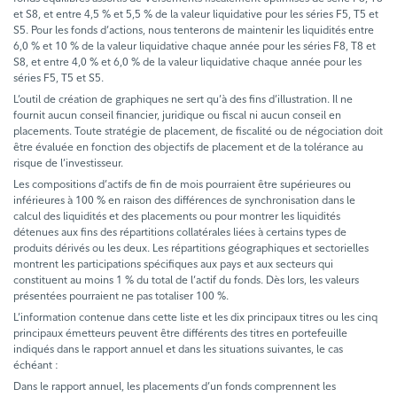
et S8, et entre 4,5 % et 5,5 % de la valeur liquidative pour les séries F5, T5 et
S5. Pour les fonds d’actions, nous tenterons de maintenir les liquidités entre
6,0 % et 10 % de la valeur liquidative chaque année pour les séries F8, T8 et
S8, et entre 4,0 % et 6,0 % de la valeur liquidative chaque année pour les
séries F5, T5 et S5.
L’outil de création de graphiques ne sert qu’à des fins d’illustration. Il ne
fournit aucun conseil financier, juridique ou fiscal ni aucun conseil en
placements. Toute stratégie de placement, de fiscalité ou de négociation doit
être évaluée en fonction des objectifs de placement et de la tolérance au
risque de l’investisseur.
Les compositions d’actifs de fin de mois pourraient être supérieures ou
inférieures à 100 % en raison des différences de synchronisation dans le
calcul des liquidités et des placements ou pour montrer les liquidités
détenues aux fins des répartitions collatérales liées à certains types de
produits dérivés ou les deux. Les répartitions géographiques et sectorielles
montrent les participations spécifiques aux pays et aux secteurs qui
constituent au moins 1 % du total de l’actif du fonds. Dès lors, les valeurs
présentées pourraient ne pas totaliser 100 %.
L’information contenue dans cette liste et les dix principaux titres ou les cinq
principaux émetteurs peuvent être différents des titres en portefeuille
indiqués dans le rapport annuel et dans les situations suivantes, le cas
échéant :
Dans le rapport annuel, les placements d’un fonds comprennent les