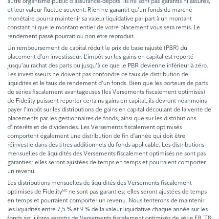
autre organisme public d'assurance-dépôts. Ils ne sont pas garantis ni assurés,
et leur valeur fluctue souvent. Rien ne garantit qu’un fonds du marché
monétaire pourra maintenir sa valeur liquidative par part à un montant
constant ni que le montant entier de votre placement vous sera remis. Le
rendement passé pourrait ou non être reproduit.
Un remboursement de capital réduit le prix de base rajusté (PBR) du
placement d’un investisseur. L’impôt sur les gains en capital est reporté
jusqu’au rachat des parts ou jusqu’à ce que le PBR devienne inférieur à zéro.
Les investisseurs ne doivent pas confondre ce taux de distribution de
liquidités et le taux de rendement d’un fonds. Bien que les porteurs de parts
de séries fiscalement avantageuses (les Versements fiscalement optimisés)
de Fidelity puissent reporter certains gains en capital, ils devront néanmoins
payer l’impôt sur les distributions de gains en capital découlant de la vente de
placements par les gestionnaires de fonds, ainsi que sur les distributions
d’intérêts et de dividendes. Les Versements fiscalement optimisés
comportent également une distribution de fin d’année qui doit être
réinvestie dans des titres additionnels du fonds applicable. Les distributions
mensuelles de liquidités des Versements fiscalement optimisés ne sont pas
garanties; elles seront ajustées de temps en temps et pourraient comporter
un revenu.
Les distributions mensuelles de liquidités des Versements fiscalement
optimisés de Fidelity
ne sont pas garanties; elles seront ajustées de temps
MC
en temps et pourraient comporter un revenu. Nous tenterons de maintenir
les liquidités entre 7,5 % et 9 % de la valeur liquidative chaque année sur les
fonds équilibrés assortis de Versements fiscalement optimisés de série F8, T8