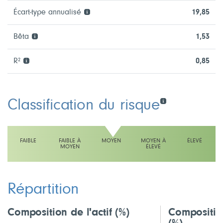
Écart-type annualisé
19,85
Bêta
1,53
R²
0,85
Classification du risque
FAIBLE
FAIBLE À
MOYEN
MOYEN À
ÉLEVÉ
MOYEN
ÉLEVÉ
L'échelle indique moyen
Répartition
Composition de l'actif
(%)
Compositio