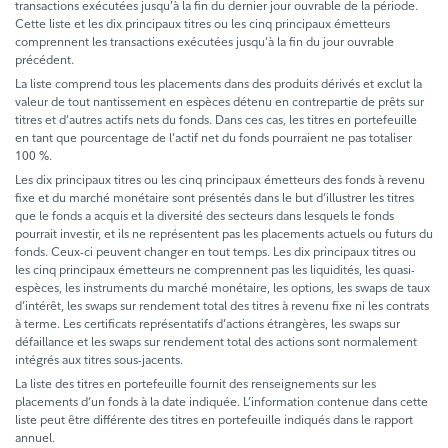
transactions exécutées jusqu’à la fin du dernier jour ouvrable de la période.
Cette liste et les dix principaux titres ou les cinq principaux émetteurs
comprennent les transactions exécutées jusqu’à la fin du jour ouvrable
précédent.
La liste comprend tous les placements dans des produits dérivés et exclut la
valeur de tout nantissement en espèces détenu en contrepartie de prêts sur
titres et d’autres actifs nets du fonds. Dans ces cas, les titres en portefeuille
en tant que pourcentage de l’actif net du fonds pourraient ne pas totaliser
100 %.
Les dix principaux titres ou les cinq principaux émetteurs des fonds à revenu
fixe et du marché monétaire sont présentés dans le but d’illustrer les titres
que le fonds a acquis et la diversité des secteurs dans lesquels le fonds
pourrait investir, et ils ne représentent pas les placements actuels ou futurs du
fonds. Ceux-ci peuvent changer en tout temps. Les dix principaux titres ou
les cinq principaux émetteurs ne comprennent pas les liquidités, les quasi-
espèces, les instruments du marché monétaire, les options, les swaps de taux
d’intérêt, les swaps sur rendement total des titres à revenu fixe ni les contrats
à terme. Les certificats représentatifs d’actions étrangères, les swaps sur
défaillance et les swaps sur rendement total des actions sont normalement
intégrés aux titres sous-jacents.
La liste des titres en portefeuille fournit des renseignements sur les
placements d’un fonds à la date indiquée. L’information contenue dans cette
liste peut être différente des titres en portefeuille indiqués dans le rapport
annuel.