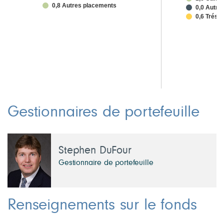
0,8 Autres placements
0,0 Autre
0,6 Trésor
Gestionnaires de portefeuille
Stephen DuFour
Gestionnaire de portefeuille
Renseignements sur le fonds