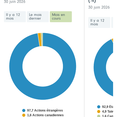
(%)
30 juin 2026
30 juin 2026
Il y a 12
Le mois
Mois en
mois
dernier
cours
Il y a 12
Le
mois
de
92,9 État
97,7 Actions étrangères
4,9 Taïwa
1,6 Actions canadiennes
1,6 Cana