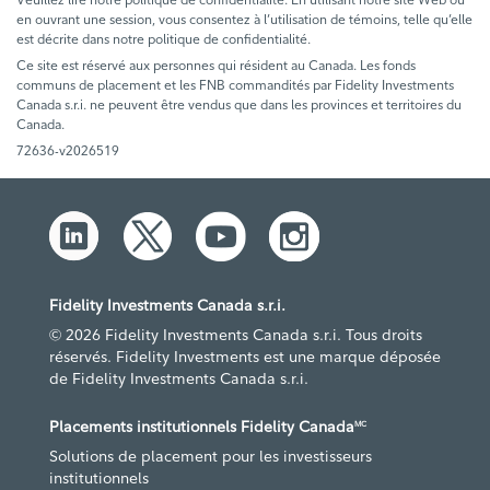
en ouvrant une session, vous consentez à l’utilisation de témoins, telle qu’elle
est décrite dans notre politique de confidentialité.
Ce site est réservé aux personnes qui résident au Canada. Les fonds
communs de placement et les FNB commandités par Fidelity Investments
Canada s.r.i. ne peuvent être vendus que dans les provinces et territoires du
Canada.
72636-v2026519
Fidelity Investments Canada s.r.i.
© 2026 Fidelity Investments Canada s.r.i. Tous droits
réservés. Fidelity Investments est une marque déposée
de Fidelity Investments Canada s.r.i.
Placements institutionnels Fidelity Canada
MC
Solutions de placement pour les investisseurs
institutionnels