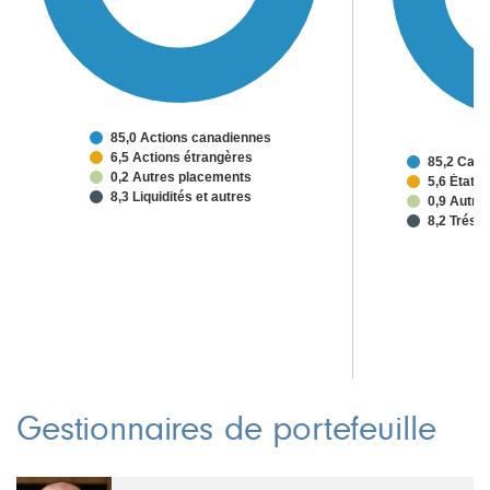
85,0 Actions canadiennes
6,5 Actions étrangères
85,2 Can
0,2 Autres placements
5,6 États
8,3 Liquidités et autres
0,9 Autre
8,2 Trésor
Gestionnaires de portefeuille