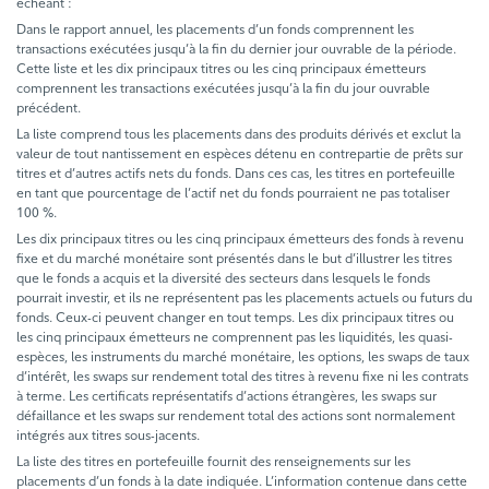
échéant :
Dans le rapport annuel, les placements d’un fonds comprennent les
transactions exécutées jusqu’à la fin du dernier jour ouvrable de la période.
Cette liste et les dix principaux titres ou les cinq principaux émetteurs
comprennent les transactions exécutées jusqu’à la fin du jour ouvrable
précédent.
La liste comprend tous les placements dans des produits dérivés et exclut la
valeur de tout nantissement en espèces détenu en contrepartie de prêts sur
titres et d’autres actifs nets du fonds. Dans ces cas, les titres en portefeuille
en tant que pourcentage de l’actif net du fonds pourraient ne pas totaliser
100 %.
Les dix principaux titres ou les cinq principaux émetteurs des fonds à revenu
fixe et du marché monétaire sont présentés dans le but d’illustrer les titres
que le fonds a acquis et la diversité des secteurs dans lesquels le fonds
pourrait investir, et ils ne représentent pas les placements actuels ou futurs du
fonds. Ceux-ci peuvent changer en tout temps. Les dix principaux titres ou
les cinq principaux émetteurs ne comprennent pas les liquidités, les quasi-
espèces, les instruments du marché monétaire, les options, les swaps de taux
d’intérêt, les swaps sur rendement total des titres à revenu fixe ni les contrats
à terme. Les certificats représentatifs d’actions étrangères, les swaps sur
défaillance et les swaps sur rendement total des actions sont normalement
intégrés aux titres sous-jacents.
La liste des titres en portefeuille fournit des renseignements sur les
placements d’un fonds à la date indiquée. L’information contenue dans cette