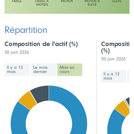
FAIBLE
FAIBLE À
MOYEN
MOYEN À
ÉLEVÉ
MOYEN
ÉLEVÉ
L'échelle indique moyen
Répartition
Composition de l'actif
(%)
Compositio
(%)
30 juin 2026
30 juin 2026
Il y a 12
Le mois
Mois en
mois
dernier
cours
Il y a 12
Le
mois
de