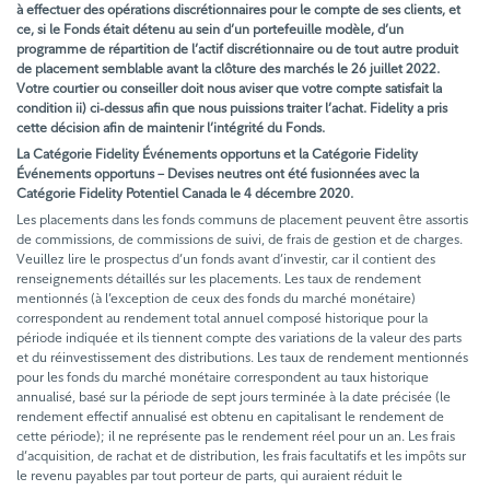
à effectuer des opérations discrétionnaires pour le compte de ses clients, et
ce, si le Fonds était détenu au sein d’un portefeuille modèle, d’un
programme de répartition de l’actif discrétionnaire ou de tout autre produit
de placement semblable avant la clôture des marchés le 26 juillet 2022.
Votre courtier ou conseiller doit nous aviser que votre compte satisfait la
condition ii) ci-dessus afin que nous puissions traiter l’achat. Fidelity a pris
cette décision afin de maintenir l’intégrité du Fonds.
La Catégorie Fidelity Événements opportuns et la Catégorie Fidelity
Événements opportuns – Devises neutres ont été fusionnées avec la
Catégorie Fidelity Potentiel Canada le 4 décembre 2020.
Les placements dans les fonds communs de placement peuvent être assortis
de commissions, de commissions de suivi, de frais de gestion et de charges.
Veuillez lire le prospectus d’un fonds avant d’investir, car il contient des
renseignements détaillés sur les placements. Les taux de rendement
mentionnés (à l’exception de ceux des fonds du marché monétaire)
correspondent au rendement total annuel composé historique pour la
période indiquée et ils tiennent compte des variations de la valeur des parts
et du réinvestissement des distributions. Les taux de rendement mentionnés
pour les fonds du marché monétaire correspondent au taux historique
annualisé, basé sur la période de sept jours terminée à la date précisée (le
rendement effectif annualisé est obtenu en capitalisant le rendement de
cette période); il ne représente pas le rendement réel pour un an. Les frais
d’acquisition, de rachat et de distribution, les frais facultatifs et les impôts sur
le revenu payables par tout porteur de parts, qui auraient réduit le