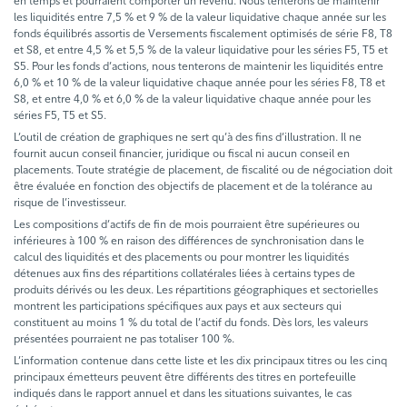
en temps et pourraient comporter un revenu. Nous tenterons de maintenir
les liquidités entre 7,5 % et 9 % de la valeur liquidative chaque année sur les
fonds équilibrés assortis de Versements fiscalement optimisés de série F8, T8
et S8, et entre 4,5 % et 5,5 % de la valeur liquidative pour les séries F5, T5 et
S5. Pour les fonds d’actions, nous tenterons de maintenir les liquidités entre
6,0 % et 10 % de la valeur liquidative chaque année pour les séries F8, T8 et
S8, et entre 4,0 % et 6,0 % de la valeur liquidative chaque année pour les
séries F5, T5 et S5.
L’outil de création de graphiques ne sert qu’à des fins d’illustration. Il ne
fournit aucun conseil financier, juridique ou fiscal ni aucun conseil en
placements. Toute stratégie de placement, de fiscalité ou de négociation doit
être évaluée en fonction des objectifs de placement et de la tolérance au
risque de l’investisseur.
Les compositions d’actifs de fin de mois pourraient être supérieures ou
inférieures à 100 % en raison des différences de synchronisation dans le
calcul des liquidités et des placements ou pour montrer les liquidités
détenues aux fins des répartitions collatérales liées à certains types de
produits dérivés ou les deux. Les répartitions géographiques et sectorielles
montrent les participations spécifiques aux pays et aux secteurs qui
constituent au moins 1 % du total de l’actif du fonds. Dès lors, les valeurs
présentées pourraient ne pas totaliser 100 %.
L’information contenue dans cette liste et les dix principaux titres ou les cinq
principaux émetteurs peuvent être différents des titres en portefeuille
indiqués dans le rapport annuel et dans les situations suivantes, le cas