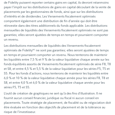
de Fidelity puissent reporter certains gains en capital, ils devront néanmoins
payer l’impôt sur les distributions de gains en capital découlant de la vente de
placements par les gestionnaires de fonds, ainsi que sur les distributions
d’intérêts et de dividendes. Les Versements fiscalement optimisés
comportent également une distribution de fin d’année qui doit être
réinvestie dans des titres additionnels du fonds applicable. Les distributions
mensuelles de liquidités des Versements fiscalement optimisés ne sont pas
garanties; elles seront ajustées de temps en temps et pourraient comporter
un revenu.
Les distributions mensuelles de liquidités des Versements fiscalement
optimisés de Fidelity
ne sont pas garanties; elles seront ajustées de temps
MC
en temps et pourraient comporter un revenu. Nous tenterons de maintenir
les liquidités entre 7,5 % et 9 % de la valeur liquidative chaque année sur les
fonds équilibrés assortis de Versements fiscalement optimisés de série F8, T8
et S8, et entre 4,5 % et 5,5 % de la valeur liquidative pour les séries F5, T5 et
S5. Pour les fonds d’actions, nous tenterons de maintenir les liquidités entre
6,0 % et 10 % de la valeur liquidative chaque année pour les séries F8, T8 et
S8, et entre 4,0 % et 6,0 % de la valeur liquidative chaque année pour les
séries F5, T5 et S5.
L’outil de création de graphiques ne sert qu’à des fins d’illustration. Il ne
fournit aucun conseil financier, juridique ou fiscal ni aucun conseil en
placements. Toute stratégie de placement, de fiscalité ou de négociation doit
être évaluée en fonction des objectifs de placement et de la tolérance au
risque de l’investisseur.