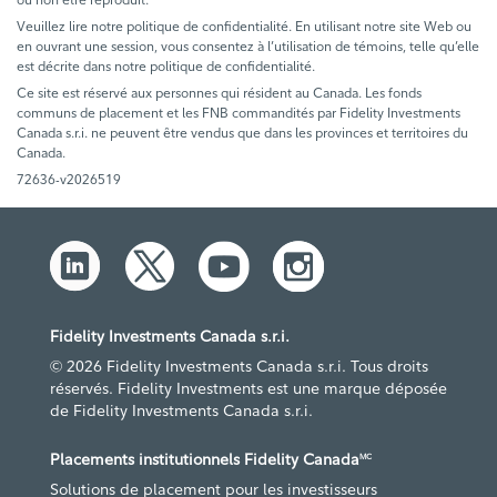
Veuillez lire notre politique de confidentialité. En utilisant notre site Web ou
en ouvrant une session, vous consentez à l’utilisation de témoins, telle qu’elle
est décrite dans notre politique de confidentialité.
Ce site est réservé aux personnes qui résident au Canada. Les fonds
communs de placement et les FNB commandités par Fidelity Investments
Canada s.r.i. ne peuvent être vendus que dans les provinces et territoires du
Canada.
72636-v2026519
Fidelity Investments Canada s.r.i.
© 2026 Fidelity Investments Canada s.r.i. Tous droits
réservés. Fidelity Investments est une marque déposée
de Fidelity Investments Canada s.r.i.
Placements institutionnels Fidelity Canada
MC
Solutions de placement pour les investisseurs