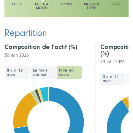
FAIBLE
FAIBLE À
MOYEN
MOYEN À
ÉLEVÉ
MOYEN
ÉLEVÉ
L'échelle indique faible à moyen
Répartition
Composition de l'actif
(%)
Compositio
(%)
30 juin 2026
30 juin 2026
Il y a 12
Le mois
Mois en
mois
dernier
cours
Il y a 12
Le
mois
de