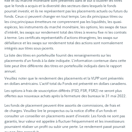
fixe et du marché monétaire sont présentés dans le but d’illustrer les titres
que le fonds a acquis et la diversité des secteurs dans lesquels le fonds
pourrait investir, et ils ne représentent pas les placements actuels ou futurs du
fonds. Ceux-ci peuvent changer en tout temps. Les dix principaux titres ou
les cinq principaux émetteurs ne comprennent pas les liquidités, les quasi-
espèces, les instruments du marché monétaire, les options, les swaps de taux
d’intérêt, les swaps sur rendement total des titres à revenu fixe ni les contrats
à terme. Les certificats représentatifs d’actions étrangères, les swaps sur
défaillance et les swaps sur rendement total des actions sont normalement
intégrés aux titres sous-jacents.
La liste des titres en portefeuille fournit des renseignements sur les
placements d’un fonds à la date indiquée. L’information contenue dans cette
liste peut être différente des titres en portefeuille indiqués dans le rapport
annuel.
Veuillez noter que le rendement des placements et la VLPP sont présentés
en dollars américains. L’actif total du Fonds est présenté en dollars canadiens.
Les options à frais de souscription différés (FSD, FSR, FSR2) ne seront plus
offertes aux nouveaux achats après la fermeture des bureaux le 31 mai 2022.
Les fonds de placement peuvent être assortis de commissions, de frais et
de charges. Veuillez lire le prospectus ou la notice d’offre d’un fonds et
consulter un conseiller en placements avant d’investir. Les fonds ne sont pas
garantis, leur valeur est appelée à fluctuer fréquemment et les investisseurs
pourraient réaliser un profit ou subir une perte. Le rendement passé pourrait
ou non être reproduit.