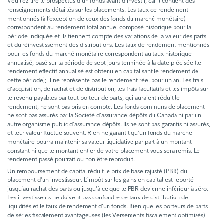
Veuillez lire le prospectus d’un fonds avant d’investir, car il contient des
renseignements détaillés sur les placements. Les taux de rendement
mentionnés (à l’exception de ceux des fonds du marché monétaire)
correspondent au rendement total annuel composé historique pour la
période indiquée et ils tiennent compte des variations de la valeur des parts
et du réinvestissement des distributions. Les taux de rendement mentionnés
pour les fonds du marché monétaire correspondent au taux historique
annualisé, basé sur la période de sept jours terminée à la date précisée (le
rendement effectif annualisé est obtenu en capitalisant le rendement de
cette période); il ne représente pas le rendement réel pour un an. Les frais
d’acquisition, de rachat et de distribution, les frais facultatifs et les impôts sur
le revenu payables par tout porteur de parts, qui auraient réduit le
rendement, ne sont pas pris en compte. Les fonds communs de placement
ne sont pas assurés par la Société d'assurance-dépôts du Canada ni par un
autre organisme public d'assurance-dépôts. Ils ne sont pas garantis ni assurés,
et leur valeur fluctue souvent. Rien ne garantit qu’un fonds du marché
monétaire pourra maintenir sa valeur liquidative par part à un montant
constant ni que le montant entier de votre placement vous sera remis. Le
rendement passé pourrait ou non être reproduit.
Un remboursement de capital réduit le prix de base rajusté (PBR) du
placement d’un investisseur. L’impôt sur les gains en capital est reporté
jusqu’au rachat des parts ou jusqu’à ce que le PBR devienne inférieur à zéro.
Les investisseurs ne doivent pas confondre ce taux de distribution de
liquidités et le taux de rendement d’un fonds. Bien que les porteurs de parts
de séries fiscalement avantageuses (les Versements fiscalement optimisés)