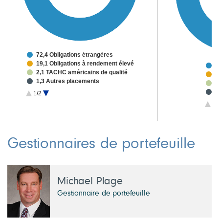
72,4 Obligations étrangères
19,1 Obligations à rendement élevé
8
2,1 TACHC américains de qualité
2
1,3 Autres placements
1
1,2 Obligations canadiennes
1
1/2
4,0 Liquidités et autres
1
1/
1
1
Gestionnaires de portefeuille
Michael Plage
Gestionnaire de portefeuille