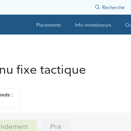
Recherche
Placements
Info-investisseurs
Ou
nu fixe tactique
onds :
endement
Prix