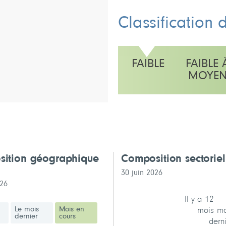
Classification 
FAIBLE
FAIBLE 
MOYE
L'échelle indique faible
ition géographique
Composition sectorie
30 juin 2026
026
Il y a 12
Le mois
Mois en
mois
mo
dernier
cours
dern