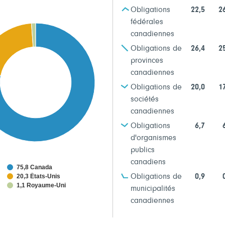
Obligations
22,5
2
fédérales
canadiennes
Obligations de
26,4
2
provinces
canadiennes
Obligations de
20,0
1
sociétés
canadiennes
Obligations
6,7
d'organismes
publics
canadiens
75,8 Canada
20,3 États-Unis
Obligations de
0,9
1,1 Royaume-Uni
municipalités
canadiennes