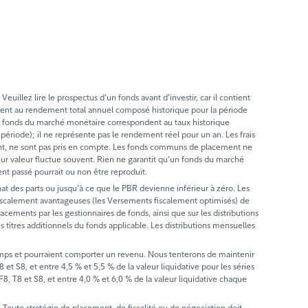
llez lire le prospectus d’un fonds avant d’investir, car il contient
ent au rendement total annuel composé historique pour la période
les fonds du marché monétaire correspondent au taux historique
période); il ne représente pas le rendement réel pour un an. Les frais
ndement, ne sont pas pris en compte. Les fonds communs de placement ne
leur valeur fluctue souvent. Rien ne garantit qu’un fonds du marché
nt passé pourrait ou non être reproduit.
hat des parts ou jusqu’à ce que le PBR devienne inférieur à zéro. Les
s fiscalement avantageuses (les Versements fiscalement optimisés) de
lacements par les gestionnaires de fonds, ainsi que sur les distributions
titres additionnels du fonds applicable. Les distributions mensuelles
emps et pourraient comporter un revenu. Nous tenterons de maintenir
et S8, et entre 4,5 % et 5,5 % de la valeur liquidative pour les séries
F8, T8 et S8, et entre 4,0 % et 6,0 % de la valeur liquidative chaque
ts. Toute stratégie de placement, de fiscalité ou de négociation doit