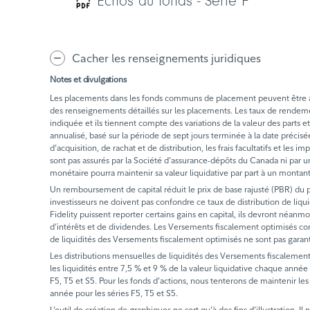
Échos du fonds - Série F
Cacher les renseignements juridiques
Notes et divulgations
Les placements dans les fonds communs de placement peuvent être assor
des renseignements détaillés sur les placements. Les taux de rende
indiquée et ils tiennent compte des variations de la valeur des part
annualisé, basé sur la période de sept jours terminée à la date précis
d’acquisition, de rachat et de distribution, les frais facultatifs et l
sont pas assurés par la Société d'assurance-dépôts du Canada ni par un
monétaire pourra maintenir sa valeur liquidative par part à un montan
Un remboursement de capital réduit le prix de base rajusté (PBR) du pl
investisseurs ne doivent pas confondre ce taux de distribution de liq
Fidelity puissent reporter certains gains en capital, ils devront néanmo
d’intérêts et de dividendes. Les Versements fiscalement optimisés com
de liquidités des Versements fiscalement optimisés ne sont pas garan
Les distributions mensuelles de liquidités des Versements fiscalement
les liquidités entre 7,5 % et 9 % de la valeur liquidative chaque année 
F5, T5 et S5. Pour les fonds d’actions, nous tenterons de maintenir les
année pour les séries F5, T5 et S5.
L’outil de création de graphiques ne sert qu’à des fins d’illustration. 