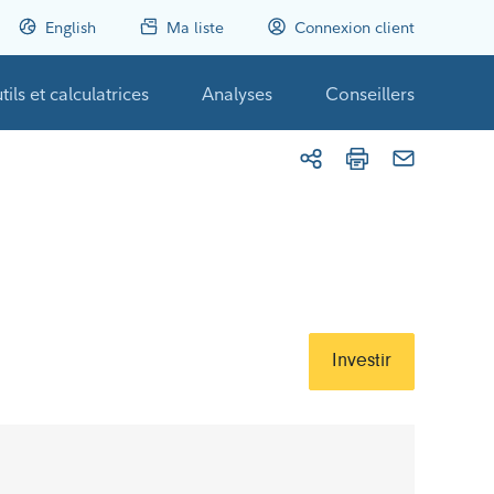
English
Ma liste
Connexion client
tils et calculatrices
Analyses
Conseillers
Investir