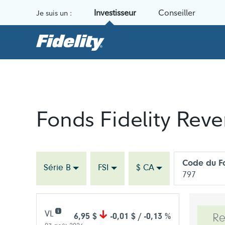
Aller au contenu
Investisseur
Conseiller
Je suis un :
Fonds Fidelity Reve
Code du F
Série B
FSI
$ CA
797
VL
6,95 $
-0,01 $ / -0,13 %
R