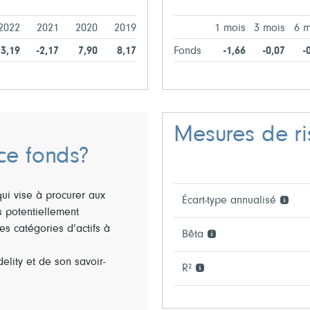
2022
2021
2020
2019
1 mois
3 mois
6 m
13,19
-2,17
7,90
8,17
Fonds
-1,66
-0,07
-
Mesures de r
ce fonds?
qui vise à procurer aux
Écart-type annualisé
s potentiellement
es catégories d’actifs à
Bêta
elity et de son savoir-
R²