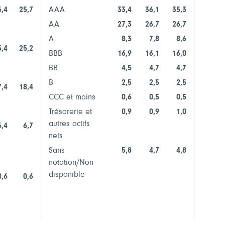
6,4
25,7
AAA
33,4
36,1
35,3
Provin
AA
27,3
26,7
26,7
Provi
A
8,3
7,8
8,6
5,4
25,2
BBB
16,9
16,1
16,0
Fiduci
BB
4,5
4,7
4,7
Provin
B
2,5
2,5
2,5
7,4
18,4
CCC et moins
0,6
0,5
0,5
Nombre
Trésorerie et
0,9
0,9
1,0
autres actifs
Cumul
6,4
6,7
nets
émett
Sans
5,8
4,7
4,8
notation/Non
Tout vo
disponible
0,6
0,6