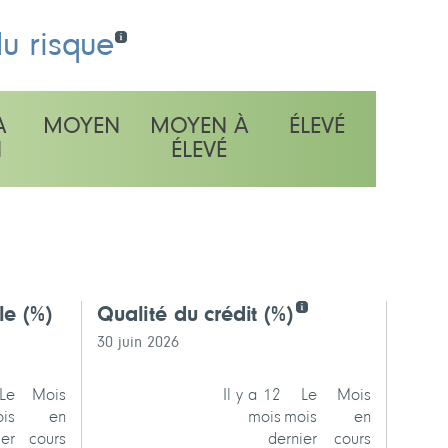
du risque
À
MOYEN
MOYEN À
ÉLEVÉ
N
ÉLEVÉ
lle
(%)
Qualité du crédit
(%)
Cinq
30 juin 2026
30 
Le
Mois
Il y a 12
Le
Mois
is
en
mois
mois
en
ier
cours
dernier
cours
Gouve