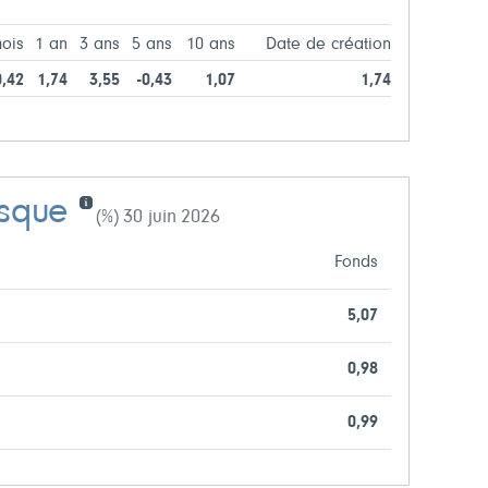
ois
1 an
3 ans
5 ans
10 ans
Date de création
0,42
1,74
3,55
-0,43
1,07
1,74
isque
(%) 30 juin 2026
Fonds
5,07
0,98
0,99