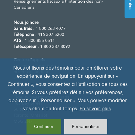
Renseignements fiscaux à l’intention des non-
Canadiens
Nous joindre
Sans frais
: 1 800 263-4077
Téléphone
: 416 307-5200
ATS
: 1 800 855-0511
Télécopieur
: 1 800 387-8092
Centre d’appels
Le centre d’appels est
Nous utilisons des témoins pour améliorer votre
ouvert du lundi au
expérience de navigation. En appuyant sur «
vendredi, de 8 h à 20 h (HE)
Continuer », vous consentez à l’utilisation de tous ces
Adresse
témoins. Si vous préférez définir vos préférences,
Fidelity Investments Canada
appuyez sur « Personnaliser ». Vous pouvez modifier
483 Bay Street
vos choix en tout temps.
En savoir plus
.
Suite 300
Toronto (Ontario)
M5G 2N7
Continuer
Personnaliser