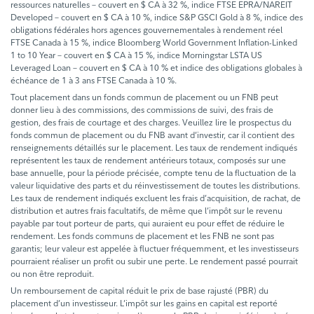
ressources naturelles – couvert en $ CA à 32 %, indice FTSE EPRA/NAREIT
Developed – couvert en $ CA à 10 %, indice S&P GSCI Gold à 8 %, indice des
obligations fédérales hors agences gouvernementales à rendement réel
FTSE Canada à 15 %, indice Bloomberg World Government Inflation-Linked
1 to 10 Year – couvert en $ CA à 15 %, indice Morningstar LSTA US
Leveraged Loan – couvert en $ CA à 10 % et indice des obligations globales à
échéance de 1 à 3 ans FTSE Canada à 10 %.
Tout placement dans un fonds commun de placement ou un FNB peut
donner lieu à des commissions, des commissions de suivi, des frais de
gestion, des frais de courtage et des charges. Veuillez lire le prospectus du
fonds commun de placement ou du FNB avant d’investir, car il contient des
renseignements détaillés sur le placement. Les taux de rendement indiqués
représentent les taux de rendement antérieurs totaux, composés sur une
base annuelle, pour la période précisée, compte tenu de la fluctuation de la
valeur liquidative des parts et du réinvestissement de toutes les distributions.
Les taux de rendement indiqués excluent les frais d’acquisition, de rachat, de
distribution et autres frais facultatifs, de même que l’impôt sur le revenu
payable par tout porteur de parts, qui auraient eu pour effet de réduire le
rendement. Les fonds communs de placement et les FNB ne sont pas
garantis; leur valeur est appelée à fluctuer fréquemment, et les investisseurs
pourraient réaliser un profit ou subir une perte. Le rendement passé pourrait
ou non être reproduit.
Un remboursement de capital réduit le prix de base rajusté (PBR) du
placement d’un investisseur. L’impôt sur les gains en capital est reporté