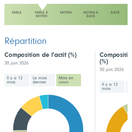
FAIBLE
FAIBLE À
MOYEN
MOYEN À
ÉLEVÉ
MOYEN
ÉLEVÉ
L'échelle indique faible à moyen
Répartition
Composition de l'actif
(%)
Compositio
(%)
30 juin 2026
30 juin 2026
Il y a 12
Le mois
Mois en
mois
dernier
cours
Il y a 12
Le
mois
de