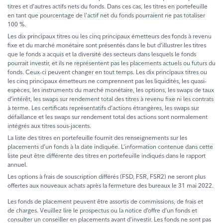
titres et d’autres actifs nets du fonds. Dans ces cas, les titres en portefeuille
en tant que pourcentage de l’actif net du fonds pourraient ne pas totaliser
100 %.
Les dix principaux titres ou les cinq principaux émetteurs des fonds à revenu
fixe et du marché monétaire sont présentés dans le but d’illustrer les titres
que le fonds a acquis et la diversité des secteurs dans lesquels le fonds
pourrait investir, et ils ne représentent pas les placements actuels ou futurs du
fonds. Ceux-ci peuvent changer en tout temps. Les dix principaux titres ou
les cinq principaux émetteurs ne comprennent pas les liquidités, les quasi-
espèces, les instruments du marché monétaire, les options, les swaps de taux
d’intérêt, les swaps sur rendement total des titres à revenu fixe ni les contrats
à terme. Les certificats représentatifs d’actions étrangères, les swaps sur
défaillance et les swaps sur rendement total des actions sont normalement
intégrés aux titres sous-jacents.
La liste des titres en portefeuille fournit des renseignements sur les
placements d’un fonds à la date indiquée. L’information contenue dans cette
liste peut être différente des titres en portefeuille indiqués dans le rapport
annuel.
Les options à frais de souscription différés (FSD, FSR, FSR2) ne seront plus
offertes aux nouveaux achats après la fermeture des bureaux le 31 mai 2022.
Les fonds de placement peuvent être assortis de commissions, de frais et
de charges. Veuillez lire le prospectus ou la notice d’offre d’un fonds et
consulter un conseiller en placements avant d’investir. Les fonds ne sont pas