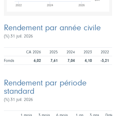
2022
2024
2026
Rendement par année civile
(%) 31 juil. 2026
CA 2026
2025
2024
2023
2022
Fonds
6,02
7,61
7,04
4,10
-3,21
Rendement par période
standard
(%) 31 juil. 2026
1 mois
3 mois
6 mois
1 an
3 ans
Date 