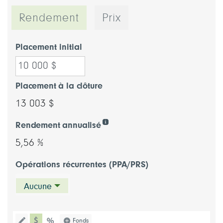
Rendement
Prix
Placement initial
Placement à la clôture
13 003 $
Rendement annualisé
5,56 %
Opérations récurrentes (PPA/PRS)
Aucune
type de graphique dollar
Choisissez un type de graphique (pou
Fonds