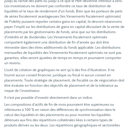
jusqu’au rachat des parts ou jusqu’à ce que le PBR devienne inférieur à zéro.
Les investisseurs ne doivent pas confondre ce taux de distribution de
liquidités et le taux de rendement d’un fonds. Bien que les porteurs de parts
de séries fiscalement avantageuses (les Versements fiscalement optimisés)
de Fidelity puissent reporter certains gains en capital, ils devront néanmoins
payer l’impôt sur les distributions de gains en capital découlant de la vente de
placements par les gestionnaires de fonds, ainsi que sur les distributions
d’intérêts et de dividendes. Les Versements fiscalement optimisés
comportent également une distribution de fin d’année qui doit être
réinvestie dans des titres additionnels du fonds applicable. Les distributions
mensuelles de liquidités des Versements fiscalement optimisés ne sont pas
garanties; elles seront ajustées de temps en temps et pourraient comporter
un revenu.
L’outil de création de graphiques ne sert qu’à des fins d’illustration. Il ne
fournit aucun conseil financier, juridique ou fiscal ni aucun conseil en
placements. Toute stratégie de placement, de fiscalité ou de négociation doit
être évaluée en fonction des objectifs de placement et de la tolérance au
risque de l’investisseur.
Il n’est pas possible d’investir directement dans un indice.
Les compositions d’actifs de fin de mois pourraient être supérieures ou
inférieures à 100 % en raison des différences de synchronisation dans le
calcul des liquidités et des placements ou pour montrer les liquidités
détenues aux fins des répartitions collatérales liées à certains types de
produits dérivés ou les deux. Les répartitions géographiques et sectorielles