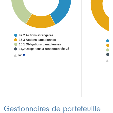
42,2 Actions étrangères
16,3 Actions canadiennes
5
16,1 Obligations canadiennes
3
11,2 Obligations à rendement élevé
2
10,0 Obligations étrangères
2
1/2
4,1 Liquidités et autres
2
1/
1
Gestionnaires de portefeuille