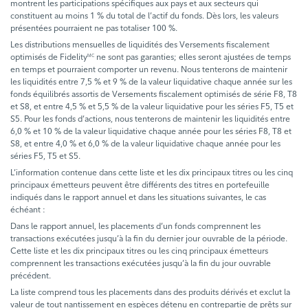
montrent les participations spécifiques aux pays et aux secteurs qui
constituent au moins 1 % du total de l’actif du fonds. Dès lors, les valeurs
présentées pourraient ne pas totaliser 100 %.
Les distributions mensuelles de liquidités des Versements fiscalement
optimisés de Fidelity
ne sont pas garanties; elles seront ajustées de temps
MC
en temps et pourraient comporter un revenu. Nous tenterons de maintenir
les liquidités entre 7,5 % et 9 % de la valeur liquidative chaque année sur les
fonds équilibrés assortis de Versements fiscalement optimisés de série F8, T8
et S8, et entre 4,5 % et 5,5 % de la valeur liquidative pour les séries F5, T5 et
S5. Pour les fonds d’actions, nous tenterons de maintenir les liquidités entre
6,0 % et 10 % de la valeur liquidative chaque année pour les séries F8, T8 et
S8, et entre 4,0 % et 6,0 % de la valeur liquidative chaque année pour les
séries F5, T5 et S5.
L’information contenue dans cette liste et les dix principaux titres ou les cinq
principaux émetteurs peuvent être différents des titres en portefeuille
indiqués dans le rapport annuel et dans les situations suivantes, le cas
échéant :
Dans le rapport annuel, les placements d’un fonds comprennent les
transactions exécutées jusqu’à la fin du dernier jour ouvrable de la période.
Cette liste et les dix principaux titres ou les cinq principaux émetteurs
comprennent les transactions exécutées jusqu’à la fin du jour ouvrable
précédent.
La liste comprend tous les placements dans des produits dérivés et exclut la
valeur de tout nantissement en espèces détenu en contrepartie de prêts sur