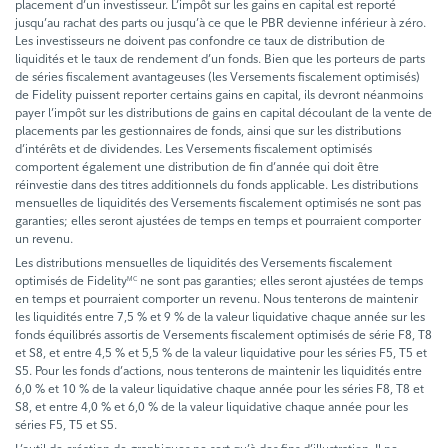
placement d’un investisseur. L’impôt sur les gains en capital est reporté
jusqu’au rachat des parts ou jusqu’à ce que le PBR devienne inférieur à zéro.
Les investisseurs ne doivent pas confondre ce taux de distribution de
liquidités et le taux de rendement d’un fonds. Bien que les porteurs de parts
de séries fiscalement avantageuses (les Versements fiscalement optimisés)
de Fidelity puissent reporter certains gains en capital, ils devront néanmoins
payer l’impôt sur les distributions de gains en capital découlant de la vente de
placements par les gestionnaires de fonds, ainsi que sur les distributions
d’intérêts et de dividendes. Les Versements fiscalement optimisés
comportent également une distribution de fin d’année qui doit être
réinvestie dans des titres additionnels du fonds applicable. Les distributions
mensuelles de liquidités des Versements fiscalement optimisés ne sont pas
garanties; elles seront ajustées de temps en temps et pourraient comporter
un revenu.
Les distributions mensuelles de liquidités des Versements fiscalement
optimisés de Fidelity
ne sont pas garanties; elles seront ajustées de temps
MC
en temps et pourraient comporter un revenu. Nous tenterons de maintenir
les liquidités entre 7,5 % et 9 % de la valeur liquidative chaque année sur les
fonds équilibrés assortis de Versements fiscalement optimisés de série F8, T8
et S8, et entre 4,5 % et 5,5 % de la valeur liquidative pour les séries F5, T5 et
S5. Pour les fonds d’actions, nous tenterons de maintenir les liquidités entre
6,0 % et 10 % de la valeur liquidative chaque année pour les séries F8, T8 et
S8, et entre 4,0 % et 6,0 % de la valeur liquidative chaque année pour les
séries F5, T5 et S5.