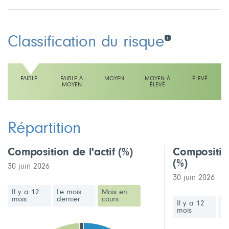
Classification du risque
FAIBLE
FAIBLE À
MOYEN
MOYEN À
ÉLEVÉ
MOYEN
ÉLEVÉ
L'échelle indique faible
Répartition
Composition de l'actif
(%)
Compositio
(%)
30 juin 2026
30 juin 2026
Il y a 12
Le mois
Mois en
mois
dernier
cours
Il y a 12
Le
mois
de