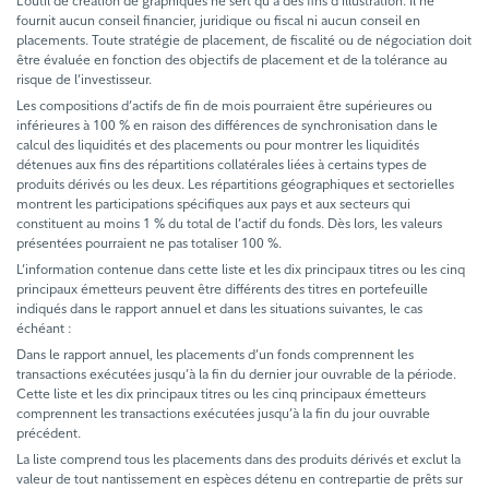
L’outil de création de graphiques ne sert qu’à des fins d’illustration. Il ne
fournit aucun conseil financier, juridique ou fiscal ni aucun conseil en
placements. Toute stratégie de placement, de fiscalité ou de négociation doit
être évaluée en fonction des objectifs de placement et de la tolérance au
risque de l’investisseur.
Les compositions d’actifs de fin de mois pourraient être supérieures ou
inférieures à 100 % en raison des différences de synchronisation dans le
calcul des liquidités et des placements ou pour montrer les liquidités
détenues aux fins des répartitions collatérales liées à certains types de
produits dérivés ou les deux. Les répartitions géographiques et sectorielles
montrent les participations spécifiques aux pays et aux secteurs qui
constituent au moins 1 % du total de l’actif du fonds. Dès lors, les valeurs
présentées pourraient ne pas totaliser 100 %.
L’information contenue dans cette liste et les dix principaux titres ou les cinq
principaux émetteurs peuvent être différents des titres en portefeuille
indiqués dans le rapport annuel et dans les situations suivantes, le cas
échéant :
Dans le rapport annuel, les placements d’un fonds comprennent les
transactions exécutées jusqu’à la fin du dernier jour ouvrable de la période.
Cette liste et les dix principaux titres ou les cinq principaux émetteurs
comprennent les transactions exécutées jusqu’à la fin du jour ouvrable
précédent.
La liste comprend tous les placements dans des produits dérivés et exclut la
valeur de tout nantissement en espèces détenu en contrepartie de prêts sur