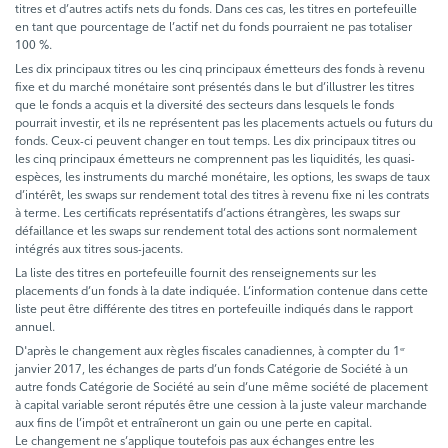
titres et d’autres actifs nets du fonds. Dans ces cas, les titres en portefeuille
en tant que pourcentage de l’actif net du fonds pourraient ne pas totaliser
100 %.
Les dix principaux titres ou les cinq principaux émetteurs des fonds à revenu
fixe et du marché monétaire sont présentés dans le but d’illustrer les titres
que le fonds a acquis et la diversité des secteurs dans lesquels le fonds
pourrait investir, et ils ne représentent pas les placements actuels ou futurs du
fonds. Ceux-ci peuvent changer en tout temps. Les dix principaux titres ou
les cinq principaux émetteurs ne comprennent pas les liquidités, les quasi-
espèces, les instruments du marché monétaire, les options, les swaps de taux
d’intérêt, les swaps sur rendement total des titres à revenu fixe ni les contrats
à terme. Les certificats représentatifs d’actions étrangères, les swaps sur
défaillance et les swaps sur rendement total des actions sont normalement
intégrés aux titres sous-jacents.
La liste des titres en portefeuille fournit des renseignements sur les
placements d’un fonds à la date indiquée. L’information contenue dans cette
liste peut être différente des titres en portefeuille indiqués dans le rapport
annuel.
D'après le changement aux règles fiscales canadiennes, à compter du 1
er
janvier 2017, les échanges de parts d’un fonds Catégorie de Société à un
autre fonds Catégorie de Société au sein d’une même société de placement
à capital variable seront réputés être une cession à la juste valeur marchande
aux fins de l’impôt et entraîneront un gain ou une perte en capital.
Le changement ne s’applique toutefois pas aux échanges entre les