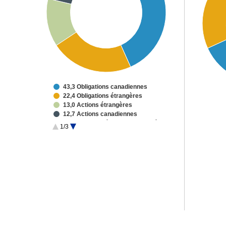
43,3 Obligations canadiennes
22,4 Obligations étrangères
13,0 Actions étrangères
12,7 Actions canadiennes
2,0 TACHC américains de qualité
1/3
1,7 Obligations à rendement élevé
1,3 Titres convertibles
0,6 Autres placements
3,0 Liquidités et autres