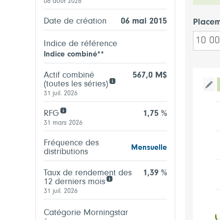
06 août 2026
Date de création
06 mai 2015
Placem
Indice de référence
Indice combiné**
Actif combiné
567,0 M$
(toutes les séries)
Bas
31 juil. 2026
RFG
1,75 %
31 mars 2026
Fréquence des
Mensuelle
distributions
Taux de rendement des
1,39 %
12 derniers mois
31 juil. 2026
Catégorie Morningstar