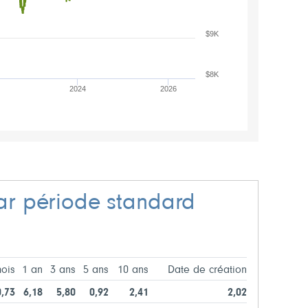
$9K
$8K
2024
2026
r période standard
ois
1 an
3 ans
5 ans
10 ans
Date de création
0,73
6,18
5,80
0,92
2,41
2,02