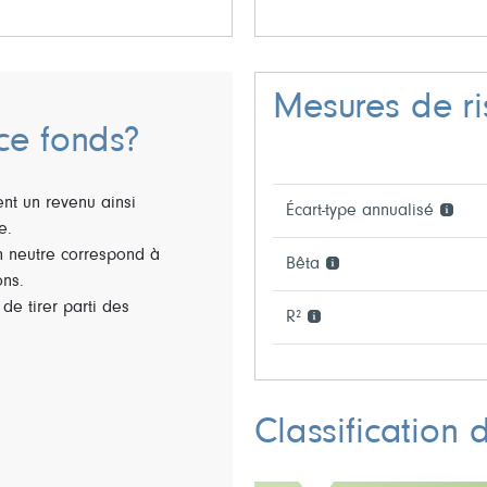
Mesures de r
ce fonds?
ent un revenu ainsi
Écart-type annualisé
e.
n neutre correspond à
Bêta
ons.
n de tirer parti des
R²
Classification 