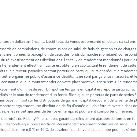
tés en dollars américains. L’actif total du Fonds est présenté en dollars canadiens.
tis de commissions, de commissions de suivi, de frais de gestion et de charges. Veui
ment mentionnés (à l’exception de ceux des fonds du marché monétaire) correspond
s et du réinvestissement des distributions. Les taux de rendement mentionnés pour 
ée (le rendement effectif annualisé est obtenu en capitalisant le rendement de cette 
es impôts sur le revenu payables par tout porteur de parts, qui auraient réduit le re
 autre organisme public d'assurance-dépôts. Ils ne sont pas garantis ni assurés, et 
t constant ni que le montant entier de votre placement vous sera remis. Le rendeme
acement d’un investisseur. L’impôt sur les gains en capital est reporté jusqu’au rac
uidités et le taux de rendement d’un fonds. Bien que les porteurs de parts de série
ins payer l’impôt sur les distributions de gains en capital découlant de la vente de p
portent également une distribution de fin d’année qui doit être réinvestie dans des 
ties; elles seront ajustées de temps en temps et pourraient comporter un revenu.
 optimisés de Fidelity
ne sont pas garanties; elles seront ajustées de temps en t
MC
sur les fonds équilibrés assortis de Versements fiscalement optimisés de série F8, T8 
 liquidités entre 6,0 % et 10 % de la valeur liquidative chaque année pour les séries 