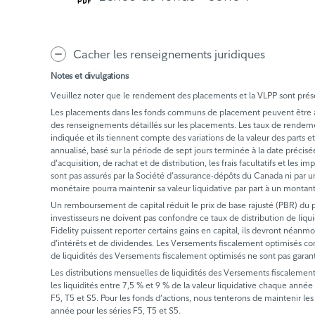
Cacher les renseignements juridiques
Notes et divulgations
Veuillez noter que le rendement des placements et la VLPP sont présen
Les placements dans les fonds communs de placement peuvent être assor
des renseignements détaillés sur les placements. Les taux de rende
indiquée et ils tiennent compte des variations de la valeur des part
annualisé, basé sur la période de sept jours terminée à la date précis
d’acquisition, de rachat et de distribution, les frais facultatifs et l
sont pas assurés par la Société d'assurance-dépôts du Canada ni par un
monétaire pourra maintenir sa valeur liquidative par part à un montan
Un remboursement de capital réduit le prix de base rajusté (PBR) du pl
investisseurs ne doivent pas confondre ce taux de distribution de liq
Fidelity puissent reporter certains gains en capital, ils devront néanmo
d’intérêts et de dividendes. Les Versements fiscalement optimisés com
de liquidités des Versements fiscalement optimisés ne sont pas garan
Les distributions mensuelles de liquidités des Versements fiscalement
les liquidités entre 7,5 % et 9 % de la valeur liquidative chaque année 
F5, T5 et S5. Pour les fonds d’actions, nous tenterons de maintenir les
année pour les séries F5, T5 et S5.