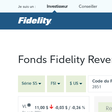
Aller au contenu
Investisseur
Conseiller
Je suis un :
Fonds Fidelity Rev
Code du F
Série S5
FSI
$ US
2851
VL
11,00 $
-0,03 $ / -0,26 %
R