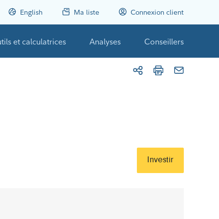
English
Ma liste
Connexion client
tils et calculatrices
Analyses
Conseillers
Investir