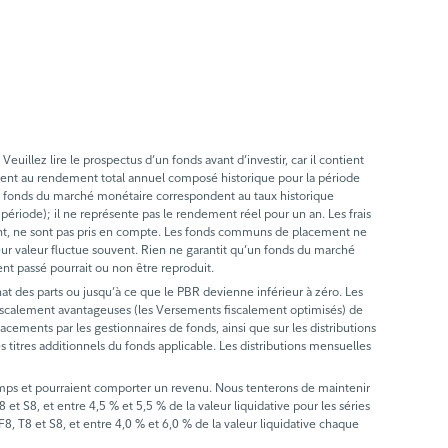
llez lire le prospectus d’un fonds avant d’investir, car il contient
ent au rendement total annuel composé historique pour la période
les fonds du marché monétaire correspondent au taux historique
période); il ne représente pas le rendement réel pour un an. Les frais
ndement, ne sont pas pris en compte. Les fonds communs de placement ne
leur valeur fluctue souvent. Rien ne garantit qu’un fonds du marché
nt passé pourrait ou non être reproduit.
hat des parts ou jusqu’à ce que le PBR devienne inférieur à zéro. Les
s fiscalement avantageuses (les Versements fiscalement optimisés) de
lacements par les gestionnaires de fonds, ainsi que sur les distributions
titres additionnels du fonds applicable. Les distributions mensuelles
emps et pourraient comporter un revenu. Nous tenterons de maintenir
et S8, et entre 4,5 % et 5,5 % de la valeur liquidative pour les séries
F8, T8 et S8, et entre 4,0 % et 6,0 % de la valeur liquidative chaque