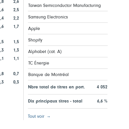
,8
2,6
Taiwan Semiconductor Manufacturing
,6
2,5
Samsung Electronics
,4
2,2
,6
1,7
Apple
Shopify
,5
1,5
,3
1,3
Alphabet (cat. A)
,1
1,1
TC Énergie
,8
0,7
Banque de Montréal
,3
0,3
Nbre total de titres en port.
4 052
Dix principaux titres - total
6,6 %
Tout voir