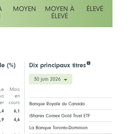
À
MOYEN
MOYEN À
ÉLEVÉ
N
ÉLEVÉ
lle
(%)
Dix principaux titres
30 juin 2026
Le
Mois
is
en
er
cours
Banque Royale du Canada
,4
6,1
iShares Comex Gold Trust ETF
,9
4,6
La Banque Toronto-Dominion