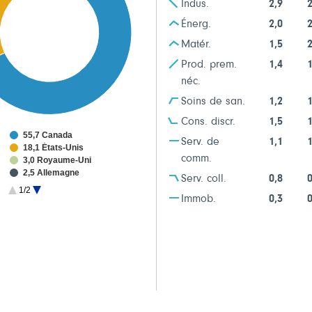
Indus.
2,9
2
Énerg.
2,0
2
Matér.
1,5
2
Prod. prem.
1,4
1
néc.
Soins de san.
1,2
1
Cons. discr.
1,5
1
55,7 Canada
Serv. de
1,1
1
18,1 États-Unis
comm.
3,0 Royaume-Uni
2,5 Allemagne
Serv. coll.
0,8
0
1,3 Japon
1/2
1,1 France
Immob.
0,3
0