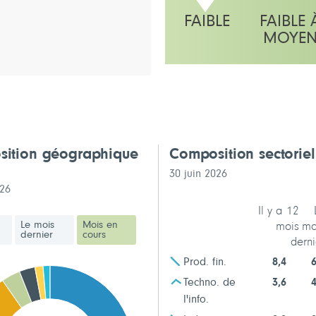
FAIBLE
FAIBLE 
MOYE
L'échelle indique faible
ition géographique
Composition sectorie
30 juin 2026
026
Il y a 12
Le mois
Mois en
mois
mo
dernier
cours
derni
Prod. fin.
8,4
6
Techno. de
3,6
4
l'info.