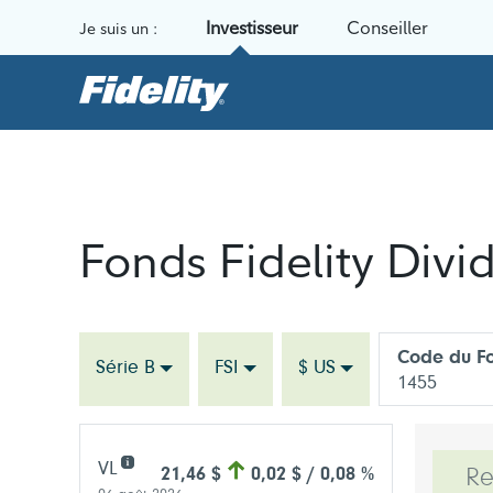
Aller au contenu
Investisseur
Conseiller
Je suis un :
Fonds Fidelity Divi
Code du Fo
Série B
FSI
$ US
1455
VL
21,46 $
0,02 $ / 0,08 %
R