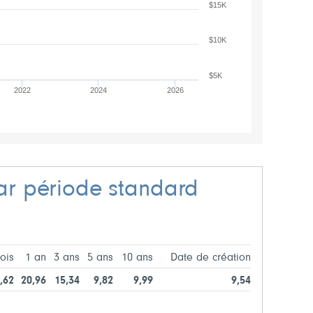
$15K
$10K
$5K
2022
2024
2026
r période standard
ois
1 an
3 ans
5 ans
10 ans
Date de création
,62
20,96
15,34
9,82
9,99
9,54