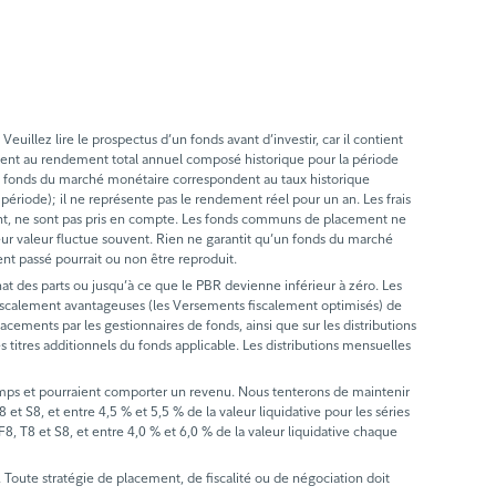
llez lire le prospectus d’un fonds avant d’investir, car il contient
ent au rendement total annuel composé historique pour la période
les fonds du marché monétaire correspondent au taux historique
période); il ne représente pas le rendement réel pour un an. Les frais
ndement, ne sont pas pris en compte. Les fonds communs de placement ne
leur valeur fluctue souvent. Rien ne garantit qu’un fonds du marché
nt passé pourrait ou non être reproduit.
hat des parts ou jusqu’à ce que le PBR devienne inférieur à zéro. Les
s fiscalement avantageuses (les Versements fiscalement optimisés) de
lacements par les gestionnaires de fonds, ainsi que sur les distributions
titres additionnels du fonds applicable. Les distributions mensuelles
emps et pourraient comporter un revenu. Nous tenterons de maintenir
et S8, et entre 4,5 % et 5,5 % de la valeur liquidative pour les séries
F8, T8 et S8, et entre 4,0 % et 6,0 % de la valeur liquidative chaque
ts. Toute stratégie de placement, de fiscalité ou de négociation doit