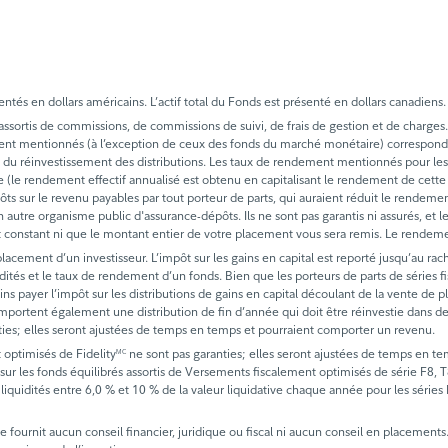
tés en dollars américains. L’actif total du Fonds est présenté en dollars canadiens.
tis de commissions, de commissions de suivi, de frais de gestion et de charges. Veui
ment mentionnés (à l’exception de ceux des fonds du marché monétaire) correspond
s et du réinvestissement des distributions. Les taux de rendement mentionnés pour 
ée (le rendement effectif annualisé est obtenu en capitalisant le rendement de cette 
es impôts sur le revenu payables par tout porteur de parts, qui auraient réduit le re
 autre organisme public d'assurance-dépôts. Ils ne sont pas garantis ni assurés, et 
t constant ni que le montant entier de votre placement vous sera remis. Le rendeme
acement d’un investisseur. L’impôt sur les gains en capital est reporté jusqu’au rac
uidités et le taux de rendement d’un fonds. Bien que les porteurs de parts de série
ins payer l’impôt sur les distributions de gains en capital découlant de la vente de p
portent également une distribution de fin d’année qui doit être réinvestie dans des 
ties; elles seront ajustées de temps en temps et pourraient comporter un revenu.
 optimisés de Fidelity
ne sont pas garanties; elles seront ajustées de temps en t
MC
sur les fonds équilibrés assortis de Versements fiscalement optimisés de série F8, T8 
 liquidités entre 6,0 % et 10 % de la valeur liquidative chaque année pour les séries 
Il ne fournit aucun conseil financier, juridique ou fiscal ni aucun conseil en placemen