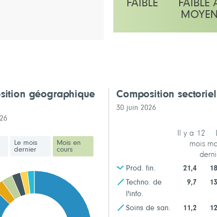
FAIBLE
FAIBLE 
MOYE
L'échelle indique moyen
ition géographique
Composition sectorie
30 juin 2026
026
Il y a 12
Le mois
Mois en
mois
mo
dernier
cours
derni
Prod. fin.
21,4
18
Techno. de
9,7
13
l'info.
Soins de san.
11,2
12