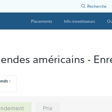
Recherche
Placements
Info-investisseurs
Ou
dendes américains - Enr
nds :
endement
Prix