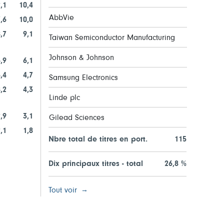
,1
10,4
AbbVie
,6
10,0
,7
9,1
Taiwan Semiconductor Manufacturing
Johnson & Johnson
,9
6,1
,4
4,7
Samsung Electronics
,2
4,3
Linde plc
,9
3,1
Gilead Sciences
,1
1,8
Nbre total de titres en port.
115
Dix principaux titres - total
26,8 %
Tout voir