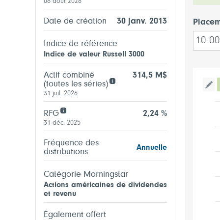
06 août 2026
Date de création
30 janv. 2013
Placem
Indice de référence
Indice de valeur Russell 3000
Actif combiné
314,5 M$
(toutes les séries)
Bas
31 juil. 2026
RFG
2,24 %
31 déc. 2025
Fréquence des
Annuelle
distributions
Catégorie Morningstar
Actions américaines de dividendes
et revenu
Également offert