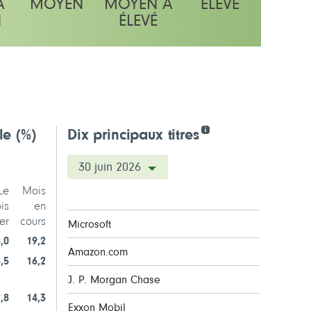
À
MOYEN
MOYEN À
ÉLEVÉ
N
ÉLEVÉ
lle
(%)
Dix principaux titres
30 juin 2026
Le
Mois
is
en
er
cours
Microsoft
,0
19,2
Amazon.com
,5
16,2
J. P. Morgan Chase
,8
14,3
Exxon Mobil