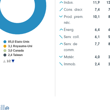
Indus.
11,9
12
Cons. discr.
7,4
7
Prod. prem.
10,1
8
néc.
Énerg.
6,4
6
Serv. coll.
6,1
5
85,0 États-Unis
Serv. de
7,7
8
3,1 Royaume-Uni
comm.
3,0 Canada
2,4 Taïwan
Matér.
4,0
2
2,0 Corée du Sud
1/2
1,9 Irlande
Immob.
2,4
2
lle