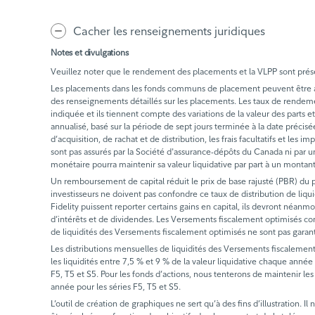
Cacher les renseignements juridiques
Notes et divulgations
Veuillez noter que le rendement des placements et la VLPP sont présen
Les placements dans les fonds communs de placement peuvent être assor
des renseignements détaillés sur les placements. Les taux de rende
indiquée et ils tiennent compte des variations de la valeur des part
annualisé, basé sur la période de sept jours terminée à la date précis
d’acquisition, de rachat et de distribution, les frais facultatifs et l
sont pas assurés par la Société d'assurance-dépôts du Canada ni par un
monétaire pourra maintenir sa valeur liquidative par part à un montan
Un remboursement de capital réduit le prix de base rajusté (PBR) du pl
investisseurs ne doivent pas confondre ce taux de distribution de liq
Fidelity puissent reporter certains gains en capital, ils devront néanmo
d’intérêts et de dividendes. Les Versements fiscalement optimisés com
de liquidités des Versements fiscalement optimisés ne sont pas garan
Les distributions mensuelles de liquidités des Versements fiscalement
les liquidités entre 7,5 % et 9 % de la valeur liquidative chaque année 
F5, T5 et S5. Pour les fonds d’actions, nous tenterons de maintenir les
année pour les séries F5, T5 et S5.
L’outil de création de graphiques ne sert qu’à des fins d’illustration. 