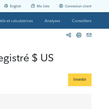
English
Ma liste
Connexion client
tils et calculatrices
Analyses
Conseillers
egistré $ US
Investir