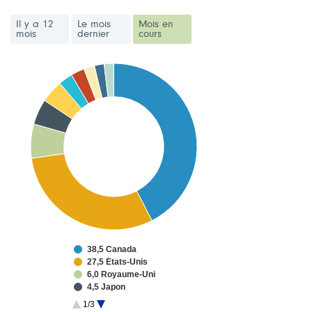
Il y a 12
Le mois
Mois en
mois
dernier
cours
38,5 Canada
27,5 États-Unis
6,0 Royaume-Uni
4,5 Japon
4,0 France
1/3