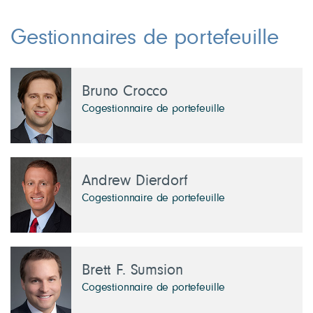
2,5 Taïwan
2,4 Italie
1,9 Chine
Gestionnaires de portefeuille
1,7 Allemagne
1,7 Espagne
Bruno Crocco
Cogestionnaire de portefeuille
Andrew Dierdorf
Cogestionnaire de portefeuille
Brett F. Sumsion
Cogestionnaire de portefeuille