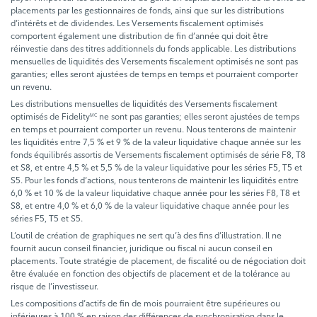
placements par les gestionnaires de fonds, ainsi que sur les distributions
d’intérêts et de dividendes. Les Versements fiscalement optimisés
comportent également une distribution de fin d’année qui doit être
réinvestie dans des titres additionnels du fonds applicable. Les distributions
mensuelles de liquidités des Versements fiscalement optimisés ne sont pas
garanties; elles seront ajustées de temps en temps et pourraient comporter
un revenu.
Les distributions mensuelles de liquidités des Versements fiscalement
optimisés de Fidelity
ne sont pas garanties; elles seront ajustées de temps
MC
en temps et pourraient comporter un revenu. Nous tenterons de maintenir
les liquidités entre 7,5 % et 9 % de la valeur liquidative chaque année sur les
fonds équilibrés assortis de Versements fiscalement optimisés de série F8, T8
et S8, et entre 4,5 % et 5,5 % de la valeur liquidative pour les séries F5, T5 et
S5. Pour les fonds d’actions, nous tenterons de maintenir les liquidités entre
6,0 % et 10 % de la valeur liquidative chaque année pour les séries F8, T8 et
S8, et entre 4,0 % et 6,0 % de la valeur liquidative chaque année pour les
séries F5, T5 et S5.
L’outil de création de graphiques ne sert qu’à des fins d’illustration. Il ne
fournit aucun conseil financier, juridique ou fiscal ni aucun conseil en
placements. Toute stratégie de placement, de fiscalité ou de négociation doit
être évaluée en fonction des objectifs de placement et de la tolérance au
risque de l’investisseur.
Les compositions d’actifs de fin de mois pourraient être supérieures ou
inférieures à 100 % en raison des différences de synchronisation dans le