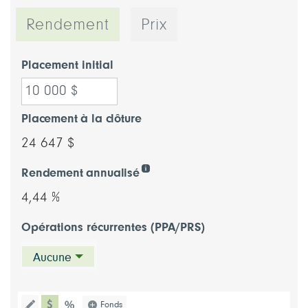
Rendement
Prix
Placement initial
Placement à la clôture
24 647 $
Rendement annualisé
4,44 %
Opérations récurrentes (PPA/PRS)
Aucune
type de graphique dollar
Choisissez un type de graphique (pou
Fonds