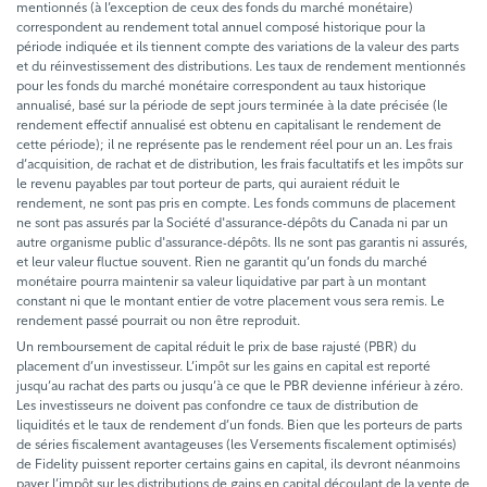
mentionnés (à l’exception de ceux des fonds du marché monétaire)
correspondent au rendement total annuel composé historique pour la
période indiquée et ils tiennent compte des variations de la valeur des parts
et du réinvestissement des distributions. Les taux de rendement mentionnés
pour les fonds du marché monétaire correspondent au taux historique
annualisé, basé sur la période de sept jours terminée à la date précisée (le
rendement effectif annualisé est obtenu en capitalisant le rendement de
cette période); il ne représente pas le rendement réel pour un an. Les frais
d’acquisition, de rachat et de distribution, les frais facultatifs et les impôts sur
le revenu payables par tout porteur de parts, qui auraient réduit le
rendement, ne sont pas pris en compte. Les fonds communs de placement
ne sont pas assurés par la Société d'assurance-dépôts du Canada ni par un
autre organisme public d'assurance-dépôts. Ils ne sont pas garantis ni assurés,
et leur valeur fluctue souvent. Rien ne garantit qu’un fonds du marché
monétaire pourra maintenir sa valeur liquidative par part à un montant
constant ni que le montant entier de votre placement vous sera remis. Le
rendement passé pourrait ou non être reproduit.
Un remboursement de capital réduit le prix de base rajusté (PBR) du
placement d’un investisseur. L’impôt sur les gains en capital est reporté
jusqu’au rachat des parts ou jusqu’à ce que le PBR devienne inférieur à zéro.
Les investisseurs ne doivent pas confondre ce taux de distribution de
liquidités et le taux de rendement d’un fonds. Bien que les porteurs de parts
de séries fiscalement avantageuses (les Versements fiscalement optimisés)
de Fidelity puissent reporter certains gains en capital, ils devront néanmoins
payer l’impôt sur les distributions de gains en capital découlant de la vente de