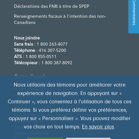
Commentaires
Déclarations des FNB à titre de SPEP
Renseignements fiscaux à l’intention des non-
Canadiens
Nous joindre
Sans frais
: 1 800 263-4077
Téléphone
: 416 307-5200
ATS
: 1 800 855-0511
Télécopieur
: 1 800 387-8092
Centre d’appels
Le centre d’appels est
Nous utilisons des témoins pour améliorer votre
ouvert du lundi au
expérience de navigation. En appuyant sur «
vendredi, de 8 h à 20 h (HE)
Continuer », vous consentez à l’utilisation de tous ces
Adresse
témoins. Si vous préférez définir vos préférences,
Fidelity Investments Canada
appuyez sur « Personnaliser ». Vous pouvez modifier
483 Bay Street
vos choix en tout temps.
En savoir plus
.
Suite 300
Toronto (Ontario)