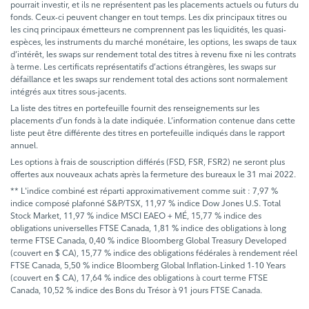
pourrait investir, et ils ne représentent pas les placements actuels ou futurs du
fonds. Ceux-ci peuvent changer en tout temps. Les dix principaux titres ou
les cinq principaux émetteurs ne comprennent pas les liquidités, les quasi-
espèces, les instruments du marché monétaire, les options, les swaps de taux
d’intérêt, les swaps sur rendement total des titres à revenu fixe ni les contrats
à terme. Les certificats représentatifs d’actions étrangères, les swaps sur
défaillance et les swaps sur rendement total des actions sont normalement
intégrés aux titres sous-jacents.
La liste des titres en portefeuille fournit des renseignements sur les
placements d’un fonds à la date indiquée. L’information contenue dans cette
liste peut être différente des titres en portefeuille indiqués dans le rapport
annuel.
Les options à frais de souscription différés (FSD, FSR, FSR2) ne seront plus
offertes aux nouveaux achats après la fermeture des bureaux le 31 mai 2022.
** L'indice combiné est réparti approximativement comme suit : 7,97 %
indice composé plafonné S&P/TSX, 11,97 % indice Dow Jones U.S. Total
Stock Market, 11,97 % indice MSCI EAEO + MÉ, 15,77 % indice des
obligations universelles FTSE Canada, 1,81 % indice des obligations à long
terme FTSE Canada, 0,40 % indice Bloomberg Global Treasury Developed
(couvert en $ CA), 15,77 % indice des obligations fédérales à rendement réel
FTSE Canada, 5,50 % indice Bloomberg Global Inflation-Linked 1-10 Years
(couvert en $ CA), 17,64 % indice des obligations à court terme FTSE
Canada, 10,52 % indice des Bons du Trésor à 91 jours FTSE Canada.