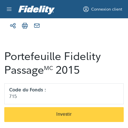
Aller au contenu
Connexion client
Portefeuille Fidelity
Passage
2015
MC
Code du Fonds :
715
Investir