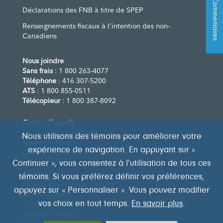
Commentaires
Déclarations des FNB à titre de SPEP
Renseignements fiscaux à l’intention des non-
Canadiens
Nous joindre
Sans frais
: 1 800 263-4077
Téléphone
: 416 307-5200
ATS
: 1 800 855-0511
Télécopieur
: 1 800 387-8092
Centre d’appels
Le centre d’appels est
Nous utilisons des témoins pour améliorer votre
ouvert du lundi au
expérience de navigation. En appuyant sur «
vendredi, de 8 h à 20 h (HE)
Continuer », vous consentez à l’utilisation de tous ces
Adresse
témoins. Si vous préférez définir vos préférences,
Fidelity Investments Canada
appuyez sur « Personnaliser ». Vous pouvez modifier
483 Bay Street
vos choix en tout temps.
En savoir plus
.
Suite 300
Toronto (Ontario)