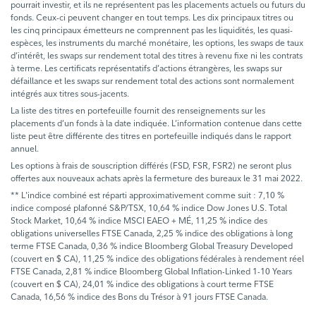
pourrait investir, et ils ne représentent pas les placements actuels ou futurs du
fonds. Ceux-ci peuvent changer en tout temps. Les dix principaux titres ou
les cinq principaux émetteurs ne comprennent pas les liquidités, les quasi-
espèces, les instruments du marché monétaire, les options, les swaps de taux
d’intérêt, les swaps sur rendement total des titres à revenu fixe ni les contrats
à terme. Les certificats représentatifs d’actions étrangères, les swaps sur
défaillance et les swaps sur rendement total des actions sont normalement
intégrés aux titres sous-jacents.
La liste des titres en portefeuille fournit des renseignements sur les
placements d’un fonds à la date indiquée. L’information contenue dans cette
liste peut être différente des titres en portefeuille indiqués dans le rapport
annuel.
Les options à frais de souscription différés (FSD, FSR, FSR2) ne seront plus
offertes aux nouveaux achats après la fermeture des bureaux le 31 mai 2022.
** L'indice combiné est réparti approximativement comme suit : 7,10 %
indice composé plafonné S&P/TSX, 10,64 % indice Dow Jones U.S. Total
Stock Market, 10,64 % indice MSCI EAEO + MÉ, 11,25 % indice des
obligations universelles FTSE Canada, 2,25 % indice des obligations à long
terme FTSE Canada, 0,36 % indice Bloomberg Global Treasury Developed
(couvert en $ CA), 11,25 % indice des obligations fédérales à rendement réel
FTSE Canada, 2,81 % indice Bloomberg Global Inflation-Linked 1-10 Years
(couvert en $ CA), 24,01 % indice des obligations à court terme FTSE
Canada, 16,56 % indice des Bons du Trésor à 91 jours FTSE Canada.