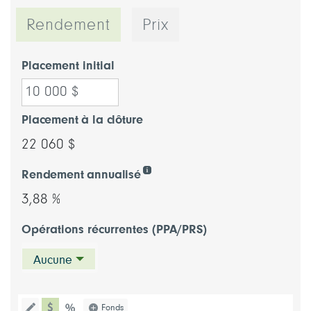
Rendement
Prix
Placement initial
Placement à la clôture
22 060 $
Rendement annualisé
3,88 %
Opérations récurrentes (PPA/PRS)
Aucune
type de graphique dollar
Choisissez un type de graphique (pou
Fonds