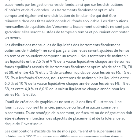
placements par les gestionnaires de fonds, ainsi que sur les distributions
d’intérêts et de dividendes. Les Versements fiscalement optimisés
comportent également une distribution de fin d’année qui doit être
réinvestie dans des titres additionnels du fonds applicable. Les distributions
mensuelles de liquidités des Versements fiscalement optimisés ne sont pas
garanties; elles seront ajustées de temps en temps et pourraient comporter
un revenu.
Les distributions mensuelles de liquidités des Versements fiscalement
optimisés de Fidelity
ne sont pas garanties; elles seront ajustées de temps
MC
en temps et pourraient comporter un revenu. Nous tenterons de maintenir
les liquidités entre 7,5 % et 9 % de la valeur liquidative chaque année sur les
fonds équilibrés assortis de Versements fiscalement optimisés de série F8, T8
et S8, et entre 4,5 % et 5,5 % de la valeur liquidative pour les séries F5, T5 et
S5. Pour les fonds d’actions, nous tenterons de maintenir les liquidités entre
6,0 % et 10 % de la valeur liquidative chaque année pour les séries F8, T8 et
S8, et entre 4,0 % et 6,0 % de la valeur liquidative chaque année pour les
séries F5, T5 et S5.
L’outil de création de graphiques ne sert qu’à des fins d’illustration. Il ne
fournit aucun conseil financier, juridique ou fiscal ni aucun conseil en
placements. Toute stratégie de placement, de fiscalité ou de négociation doit
être évaluée en fonction des objectifs de placement et de la tolérance au
risque de l’investisseur.
Les compositions d’actifs de fin de mois pourraient être supérieures ou
inférieures à 100 % en raison des différences de synchronisation dans le