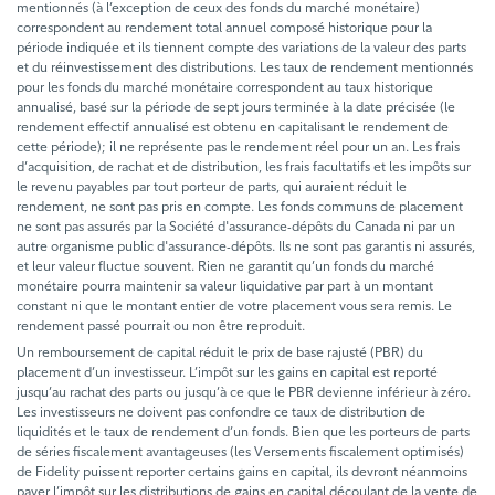
mentionnés (à l’exception de ceux des fonds du marché monétaire)
correspondent au rendement total annuel composé historique pour la
période indiquée et ils tiennent compte des variations de la valeur des parts
et du réinvestissement des distributions. Les taux de rendement mentionnés
pour les fonds du marché monétaire correspondent au taux historique
annualisé, basé sur la période de sept jours terminée à la date précisée (le
rendement effectif annualisé est obtenu en capitalisant le rendement de
cette période); il ne représente pas le rendement réel pour un an. Les frais
d’acquisition, de rachat et de distribution, les frais facultatifs et les impôts sur
le revenu payables par tout porteur de parts, qui auraient réduit le
rendement, ne sont pas pris en compte. Les fonds communs de placement
ne sont pas assurés par la Société d'assurance-dépôts du Canada ni par un
autre organisme public d'assurance-dépôts. Ils ne sont pas garantis ni assurés,
et leur valeur fluctue souvent. Rien ne garantit qu’un fonds du marché
monétaire pourra maintenir sa valeur liquidative par part à un montant
constant ni que le montant entier de votre placement vous sera remis. Le
rendement passé pourrait ou non être reproduit.
Un remboursement de capital réduit le prix de base rajusté (PBR) du
placement d’un investisseur. L’impôt sur les gains en capital est reporté
jusqu’au rachat des parts ou jusqu’à ce que le PBR devienne inférieur à zéro.
Les investisseurs ne doivent pas confondre ce taux de distribution de
liquidités et le taux de rendement d’un fonds. Bien que les porteurs de parts
de séries fiscalement avantageuses (les Versements fiscalement optimisés)
de Fidelity puissent reporter certains gains en capital, ils devront néanmoins
payer l’impôt sur les distributions de gains en capital découlant de la vente de