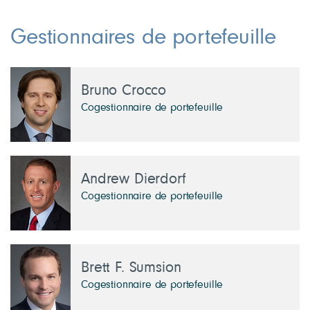
2,6 Italie
2,3 Taïwan
1,8 Chine
Gestionnaires de portefeuille
1,7 Espagne
1,6 Allemagne
Bruno Crocco
Cogestionnaire de portefeuille
Andrew Dierdorf
Cogestionnaire de portefeuille
Brett F. Sumsion
Cogestionnaire de portefeuille