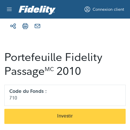
Aller au contenu
Connexion client
Portefeuille Fidelity
Passage
2010
MC
Code du Fonds :
710
Investir