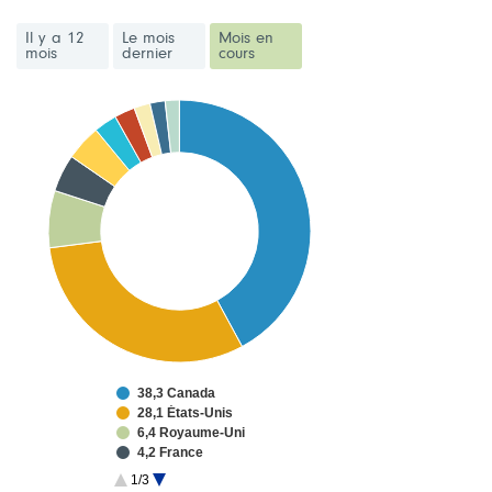
Il y a 12
Le mois
Mois en
mois
dernier
cours
38,3 Canada
28,1 États-Unis
6,4 Royaume-Uni
4,2 France
4,0 Japon
1/3