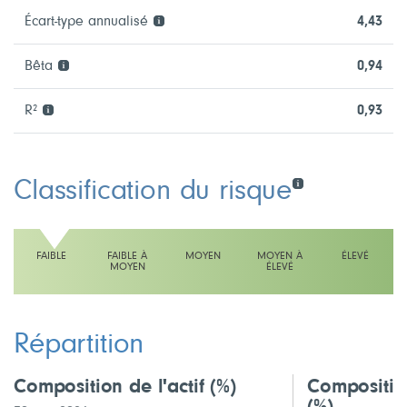
Écart-type annualisé
4,43
Bêta
0,94
R²
0,93
Classification du risque
FAIBLE
FAIBLE À
MOYEN
MOYEN À
ÉLEVÉ
MOYEN
ÉLEVÉ
L'échelle indique faible
Répartition
Composition de l'actif
(%)
Compositio