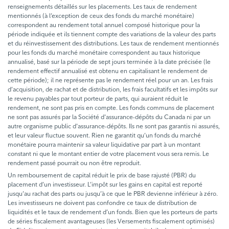
renseignements détaillés sur les placements. Les taux de rendement
mentionnés (à l’exception de ceux des fonds du marché monétaire)
correspondent au rendement total annuel composé historique pour la
période indiquée et ils tiennent compte des variations de la valeur des parts
et du réinvestissement des distributions. Les taux de rendement mentionnés
pour les fonds du marché monétaire correspondent au taux historique
annualisé, basé sur la période de sept jours terminée à la date précisée (le
rendement effectif annualisé est obtenu en capitalisant le rendement de
cette période); il ne représente pas le rendement réel pour un an. Les frais
d’acquisition, de rachat et de distribution, les frais facultatifs et les impôts sur
le revenu payables par tout porteur de parts, qui auraient réduit le
rendement, ne sont pas pris en compte. Les fonds communs de placement
ne sont pas assurés par la Société d'assurance-dépôts du Canada ni par un
autre organisme public d'assurance-dépôts. Ils ne sont pas garantis ni assurés,
et leur valeur fluctue souvent. Rien ne garantit qu’un fonds du marché
monétaire pourra maintenir sa valeur liquidative par part à un montant
constant ni que le montant entier de votre placement vous sera remis. Le
rendement passé pourrait ou non être reproduit.
Un remboursement de capital réduit le prix de base rajusté (PBR) du
placement d’un investisseur. L’impôt sur les gains en capital est reporté
jusqu’au rachat des parts ou jusqu’à ce que le PBR devienne inférieur à zéro.
Les investisseurs ne doivent pas confondre ce taux de distribution de
liquidités et le taux de rendement d’un fonds. Bien que les porteurs de parts
de séries fiscalement avantageuses (les Versements fiscalement optimisés)