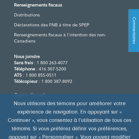
Renseignements fiscaux
Distributions
Commentaires
Déclarations des FNB à titre de SPEP
Renseignements fiscaux à l’intention des non-
Canadiens
Nous joindre
Sans frais
: 1 800 263-4077
Téléphone
: 416 307-5200
ATS
: 1 800 855-0511
Télécopieur
: 1 800 387-8092
Centre d’appels
Le centre d’appels est
Nous utilisons des témoins pour améliorer votre
ouvert du lundi au
expérience de navigation. En appuyant sur «
vendredi, de 8 h à 20 h (HE)
Continuer », vous consentez à l’utilisation de tous ces
Adresse
témoins. Si vous préférez définir vos préférences,
Fidelity Investments Canada
appuyez sur « Personnaliser ». Vous pouvez modifier