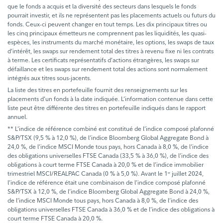
que le fonds a acquis et la diversité des secteurs dans lesquels le fonds
pourrait investir, et ils ne représentent pas les placements actuels ou futurs du
fonds. Ceux-ci peuvent changer en tout temps. Les dix principaux titres ou
les cinq principaux émetteurs ne comprennent pas les liquidités, les quasi-
espèces, les instruments du marché monétaire, les options, les swaps de taux
d’intérêt, les swaps sur rendement total des titres à revenu fixe ni les contrats
à terme. Les certificats représentatifs d’actions étrangères, les swaps sur
défaillance et les swaps sur rendement total des actions sont normalement
intégrés aux titres sous-jacents.
La liste des titres en portefeuille fournit des renseignements sur les
placements d’un fonds à la date indiquée. L’information contenue dans cette
liste peut être différente des titres en portefeuille indiqués dans le rapport
annuel.
** L’indice de référence combiné est constitué de l’indice composé plafonné
S&P/TSX (9,5 % à 12,0 %), de l’indice Bloomberg Global Aggregate Bond à
24,0 %, de l’indice MSCI Monde tous pays, hors Canada à 8,0 %, de l’indice
des obligations universelles FTSE Canada (33,5 % à 36,0 %), de l’indice des
obligations à court terme FTSE Canada à 20,0 % et de l’indice immobilier
trimestriel MSCI/REALPAC Canada (0 % à 5,0 %). Avant le 1
juillet 2024,
er
l’indice de référence était une combinaison de l’indice composé plafonné
S&P/TSX à 12,0 %, de l’indice Bloomberg Global Aggregate Bond à 24,0 %,
de l’indice MSCI Monde tous pays, hors Canada à 8,0 %, de l’indice des
obligations universelles FTSE Canada à 36,0 % et de l’indice des obligations à
court terme FTSE Canada à 20,0 %.