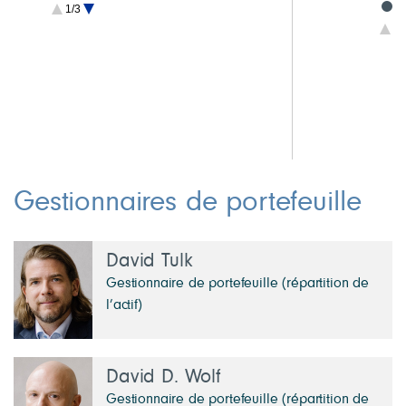
2,5 Obligations à rendement élevé
2
1/3
2,0 TACHC américains de qualité
1
1/
1,2 Titres convertibles
1
0,6 Autres placements
2,8 Liquidités et autres
Gestionnaires de portefeuille
David Tulk
Gestionnaire de portefeuille (répartition de
l’actif)
David D. Wolf
Gestionnaire de portefeuille (répartition de