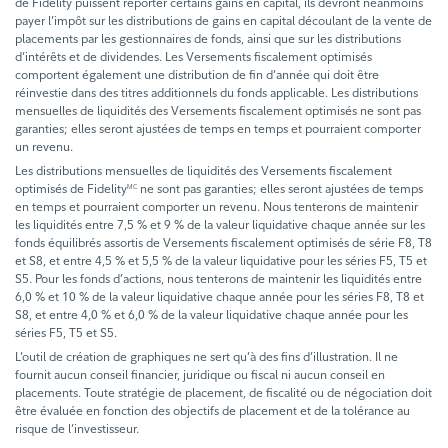
de Fidelity puissent reporter certains gains en capital, ils devront néanmoins
payer l’impôt sur les distributions de gains en capital découlant de la vente de
placements par les gestionnaires de fonds, ainsi que sur les distributions
d’intérêts et de dividendes. Les Versements fiscalement optimisés
comportent également une distribution de fin d’année qui doit être
réinvestie dans des titres additionnels du fonds applicable. Les distributions
mensuelles de liquidités des Versements fiscalement optimisés ne sont pas
garanties; elles seront ajustées de temps en temps et pourraient comporter
un revenu.
Les distributions mensuelles de liquidités des Versements fiscalement
optimisés de Fidelity
ne sont pas garanties; elles seront ajustées de temps
MC
en temps et pourraient comporter un revenu. Nous tenterons de maintenir
les liquidités entre 7,5 % et 9 % de la valeur liquidative chaque année sur les
fonds équilibrés assortis de Versements fiscalement optimisés de série F8, T8
et S8, et entre 4,5 % et 5,5 % de la valeur liquidative pour les séries F5, T5 et
S5. Pour les fonds d’actions, nous tenterons de maintenir les liquidités entre
6,0 % et 10 % de la valeur liquidative chaque année pour les séries F8, T8 et
S8, et entre 4,0 % et 6,0 % de la valeur liquidative chaque année pour les
séries F5, T5 et S5.
L’outil de création de graphiques ne sert qu’à des fins d’illustration. Il ne
fournit aucun conseil financier, juridique ou fiscal ni aucun conseil en
placements. Toute stratégie de placement, de fiscalité ou de négociation doit
être évaluée en fonction des objectifs de placement et de la tolérance au
risque de l’investisseur.