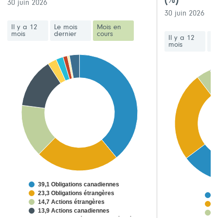
(%)
30 juin 2026
30 juin 2026
Il y a 12
Le mois
Mois en
mois
dernier
cours
Il y a 12
Le
mois
de
39,1 Obligations canadiennes
23,3 Obligations étrangères
5
14,7 Actions étrangères
2
13,9 Actions canadiennes
3