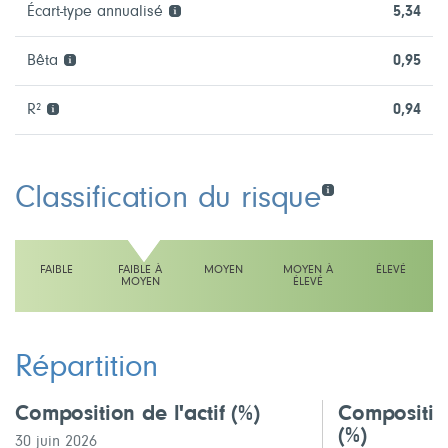
Écart-type annualisé
5,34
Bêta
0,95
R²
0,94
Classification du risque
FAIBLE
FAIBLE À
MOYEN
MOYEN À
ÉLEVÉ
MOYEN
ÉLEVÉ
L'échelle indique faible à moyen
Répartition
Composition de l'actif
(%)
Compositio
(%)
30 juin 2026