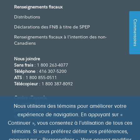
Renseignements fiscaux
Distributions
Commentaires
Déclarations des FNB à titre de SPEP
Renseignements fiscaux à l’intention des non-
Canadiens
Nous joindre
Sans frais
: 1 800 263-4077
Téléphone
: 416 307-5200
ATS
: 1 800 855-0511
Télécopieur
: 1 800 387-8092
Centre d’appels
Le centre d’appels est
Nous utilisons des témoins pour améliorer votre
ouvert du lundi au
expérience de navigation. En appuyant sur «
vendredi, de 8 h à 20 h (HE)
Continuer », vous consentez à l’utilisation de tous ces
Adresse
témoins. Si vous préférez définir vos préférences,
Fidelity Investments Canada