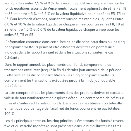
les liquidités entre 7,5 % et 9 % de la valeur liquidative chaque année sur les
fonds équilibrés assortis de Versements fiscalement optimisés de série F8, T8
et S8, et entre 4,5 % et 5,5 % de la valeur liquidative pour les séries F5, T5 et
S5. Pour les fonds d’actions, nous tenterons de maintenir les liquidités entre
6,0 % et 10 % de la valeur liquidative chaque année pour les séries F8, T8 et
S8, et entre 4,0 % et 6,0 % de la valeur liquidative chaque année pour les
séries F5, T5 et S5.
L’information contenue dans cette liste et les dix principaux titres ou les cinq
principaux émetteurs peuvent être différents des titres en portefeuille
indiqués dans le rapport annuel et dans les situations suivantes, le cas
échéant :
Dans le rapport annuel, les placements d’un fonds comprennent les
transactions exécutées jusqu’à la fin du dernier jour ouvrable de la période.
Cette liste et les dix principaux titres ou les cinq principaux émetteurs
comprennent les transactions exécutées jusqu’à la fin du jour ouvrable
précédent.
La liste comprend tous les placements dans des produits dérivés et exclut la
valeur de tout nantissement en espèces détenu en contrepartie de prêts sur
titres et d’autres actifs nets du fonds. Dans ces cas, les titres en portefeuille
en tant que pourcentage de l’actif net du fonds pourraient ne pas totaliser
100 %.
Les dix principaux titres ou les cinq principaux émetteurs des fonds à revenu
fixe et du marché monétaire sont présentés dans le but d’illustrer les titres