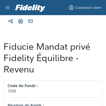
Aller au contenu
Connexion client
Fiducie Mandat privé
Fidelity Équilibre -
Revenu
Code du Fonds :
7398
Structure du Fonds :