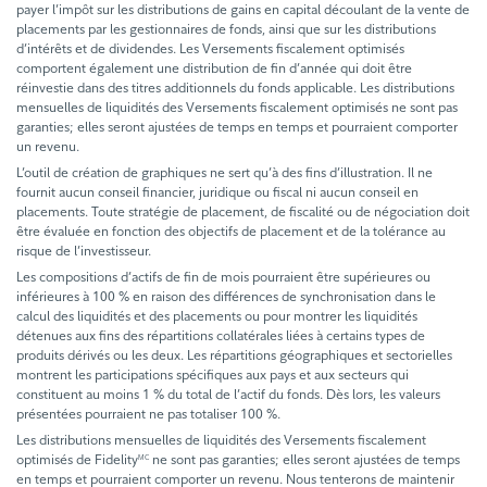
payer l’impôt sur les distributions de gains en capital découlant de la vente de
placements par les gestionnaires de fonds, ainsi que sur les distributions
d’intérêts et de dividendes. Les Versements fiscalement optimisés
comportent également une distribution de fin d’année qui doit être
réinvestie dans des titres additionnels du fonds applicable. Les distributions
mensuelles de liquidités des Versements fiscalement optimisés ne sont pas
garanties; elles seront ajustées de temps en temps et pourraient comporter
un revenu.
L’outil de création de graphiques ne sert qu’à des fins d’illustration. Il ne
fournit aucun conseil financier, juridique ou fiscal ni aucun conseil en
placements. Toute stratégie de placement, de fiscalité ou de négociation doit
être évaluée en fonction des objectifs de placement et de la tolérance au
risque de l’investisseur.
Les compositions d’actifs de fin de mois pourraient être supérieures ou
inférieures à 100 % en raison des différences de synchronisation dans le
calcul des liquidités et des placements ou pour montrer les liquidités
détenues aux fins des répartitions collatérales liées à certains types de
produits dérivés ou les deux. Les répartitions géographiques et sectorielles
montrent les participations spécifiques aux pays et aux secteurs qui
constituent au moins 1 % du total de l’actif du fonds. Dès lors, les valeurs
présentées pourraient ne pas totaliser 100 %.
Les distributions mensuelles de liquidités des Versements fiscalement
optimisés de Fidelity
ne sont pas garanties; elles seront ajustées de temps
MC
en temps et pourraient comporter un revenu. Nous tenterons de maintenir