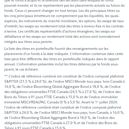
que le fonds a acquis et la diversité des secteurs dans lesquels le fonds
pourrait investir, et ils ne représentent pas les placements actuels ou futurs du
fonds. Ceux-ci peuvent changer en tout temps. Les dix principaux titres ou
les cinq principaux émetteurs ne comprennent pas les liquidités, les quasi-
espèces, les instruments du marché monétaire, les options, les swaps de taux
d’intérêt, les swaps sur rendement total des titres à revenu fixe ni les contrats
à terme. Les certificats représentatifs d’actions étrangères, les swaps sur
défaillance et les swaps sur rendement total des actions sont normalement
intégrés aux titres sous-jacents.
La liste des titres en portefeuille fournit des renseignements sur les
placements d’un fonds à la date indiquée. L’information contenue dans cette
liste peut être différente des titres en portefeuille indiqués dans le rapport
annuel. L’information présentée inclut les titres détenus par le fonds sous-
jacent, le cas échéant.
** L’indice de référence combiné est constitué de l’indice composé plafonné
S&P/TSX (21,5 % à 24,0 %), de l’indice MSCI Monde tous pays, hors Canada à
16,0 %, de l’indice Bloomberg Global Aggregate Bond à 18,0 %, de l’indice
des obligations universelles FTSE Canada (24,5 % à 27,0 %), de l’indice des
Bons du Trésor à 91 jours FTSE Canada à 15,0 % et de l’indice immobilier
trimestriel MSCI/REALPAC Canada (0 % à 5,0 %). Avant le 1
juillet 2024,
er
l’indice de référence combiné était constitué de l’indice composé plafonné
S&P/TSX à 24,0 %, de l’indice MSCI Monde tous pays, hors Canada, à 16,0 %,
de l’indice Bloomberg Global Aggregate Bond à 18,0 %, de l’indice des
obligations universelles FTSE Canada à 27,0 % et de l’indice des Bons du
Trésor à 91 jours FTSE Canada à 15,0 %.