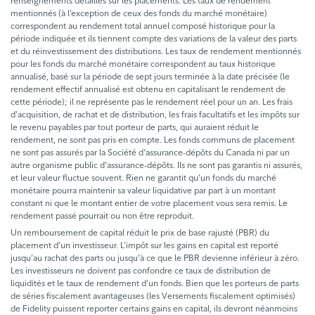
renseignements détaillés sur les placements. Les taux de rendement
mentionnés (à l’exception de ceux des fonds du marché monétaire)
correspondent au rendement total annuel composé historique pour la
période indiquée et ils tiennent compte des variations de la valeur des parts
et du réinvestissement des distributions. Les taux de rendement mentionnés
pour les fonds du marché monétaire correspondent au taux historique
annualisé, basé sur la période de sept jours terminée à la date précisée (le
rendement effectif annualisé est obtenu en capitalisant le rendement de
cette période); il ne représente pas le rendement réel pour un an. Les frais
d’acquisition, de rachat et de distribution, les frais facultatifs et les impôts sur
le revenu payables par tout porteur de parts, qui auraient réduit le
rendement, ne sont pas pris en compte. Les fonds communs de placement
ne sont pas assurés par la Société d'assurance-dépôts du Canada ni par un
autre organisme public d'assurance-dépôts. Ils ne sont pas garantis ni assurés,
et leur valeur fluctue souvent. Rien ne garantit qu’un fonds du marché
monétaire pourra maintenir sa valeur liquidative par part à un montant
constant ni que le montant entier de votre placement vous sera remis. Le
rendement passé pourrait ou non être reproduit.
Un remboursement de capital réduit le prix de base rajusté (PBR) du
placement d’un investisseur. L’impôt sur les gains en capital est reporté
jusqu’au rachat des parts ou jusqu’à ce que le PBR devienne inférieur à zéro.
Les investisseurs ne doivent pas confondre ce taux de distribution de
liquidités et le taux de rendement d’un fonds. Bien que les porteurs de parts
de séries fiscalement avantageuses (les Versements fiscalement optimisés)
de Fidelity puissent reporter certains gains en capital, ils devront néanmoins