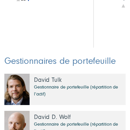
1,3 Autres placements
2
1/
1,2 TACHC américains de qualité
2
4,8 Liquidités et autres
2
1
1
1
Gestionnaires de portefeuille
David Tulk
Gestionnaire de portefeuille (répartition de
l’actif)
David D. Wolf
Gestionnaire de portefeuille (répartition de