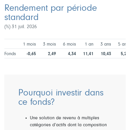
Rendement par période
standard
(%) 31 juil. 2026
1 mois
3 mois
6 mois
1 an
3 ans
5 ans
Fonds
-0,65
2,49
4,34
11,41
10,43
5,28
Pourquoi investir dans
ce fonds?
Une solution de revenu à multiples
catégories d’actifs dont la composition