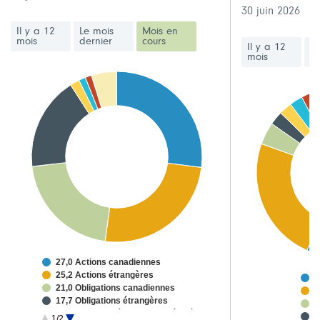
30 juin 2026
Il y a 12
Le mois
Mois en
mois
dernier
cours
Il y a 12
Le
mois
de
27,0 Actions canadiennes
25,2 Actions étrangères
4
21,0 Obligations canadiennes
2
17,7 Obligations étrangères
3
1,8 Obligations à rendement élevé
2
1/2