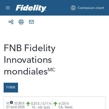
Aller au contenu
Connexion client
FNB Fidelity
Innovations
mondiales
MC
FINN
VL
32,80 $
0,23 $ / 0,71 %
41,20 %
07 août 2026
VL - var. quot.
CA - Rend.