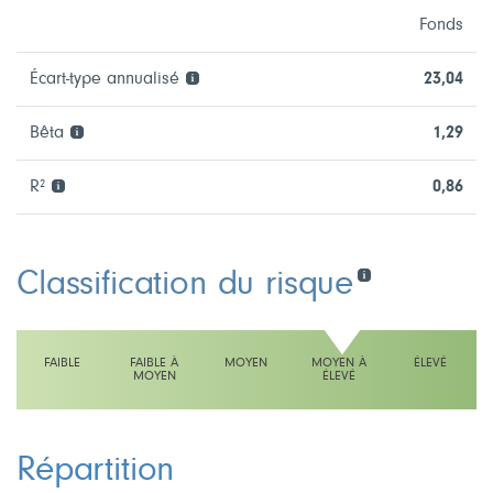
Fonds
Écart-type annualisé
23,04
Bêta
1,29
R²
0,86
Classification du risque
FAIBLE
FAIBLE À
MOYEN
MOYEN À
ÉLEVÉ
MOYEN
ÉLEVÉ
L'échelle indique moyen à élevé
Répartition