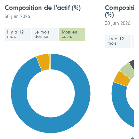
Composition de l'actif
(%)
Compositio
(%)
30 juin 2026
30 juin 2026
Il y a 12
Le mois
Mois en
mois
dernier
cours
Il y a 12
Le
mois
de