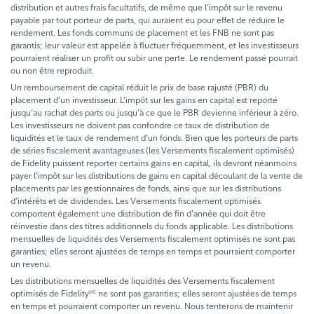
distribution et autres frais facultatifs, de même que l’impôt sur le revenu
payable par tout porteur de parts, qui auraient eu pour effet de réduire le
rendement. Les fonds communs de placement et les FNB ne sont pas
garantis; leur valeur est appelée à fluctuer fréquemment, et les investisseurs
pourraient réaliser un profit ou subir une perte. Le rendement passé pourrait
ou non être reproduit.
Un remboursement de capital réduit le prix de base rajusté (PBR) du
placement d’un investisseur. L’impôt sur les gains en capital est reporté
jusqu’au rachat des parts ou jusqu’à ce que le PBR devienne inférieur à zéro.
Les investisseurs ne doivent pas confondre ce taux de distribution de
liquidités et le taux de rendement d’un fonds. Bien que les porteurs de parts
de séries fiscalement avantageuses (les Versements fiscalement optimisés)
de Fidelity puissent reporter certains gains en capital, ils devront néanmoins
payer l’impôt sur les distributions de gains en capital découlant de la vente de
placements par les gestionnaires de fonds, ainsi que sur les distributions
d’intérêts et de dividendes. Les Versements fiscalement optimisés
comportent également une distribution de fin d’année qui doit être
réinvestie dans des titres additionnels du fonds applicable. Les distributions
mensuelles de liquidités des Versements fiscalement optimisés ne sont pas
garanties; elles seront ajustées de temps en temps et pourraient comporter
un revenu.
Les distributions mensuelles de liquidités des Versements fiscalement
optimisés de Fidelity
ne sont pas garanties; elles seront ajustées de temps
MC
en temps et pourraient comporter un revenu. Nous tenterons de maintenir