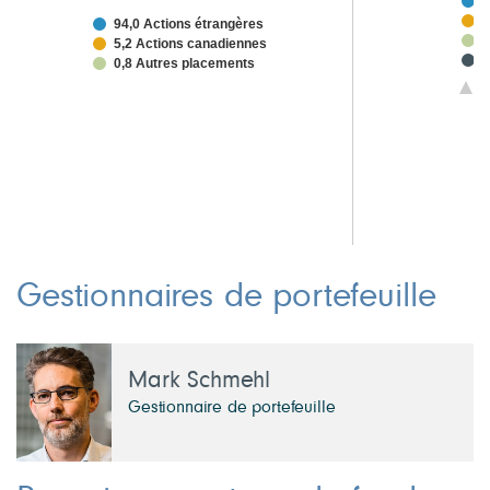
7
5
94,0 Actions étrangères
5
5,2 Actions canadiennes
4
0,8 Autres placements
3
1/
1
Gestionnaires de portefeuille
Mark Schmehl
Gestionnaire de portefeuille