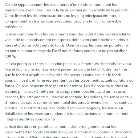
Dans le rapport annuel, les placements d’un fonds comprennent les
transactions exécutées jusqu’à la fin du dernier jour ouvrable de la période.
Cette liste et les dix principaux titres ou les cinq principaux émetteurs
comprennent les transactions exécutées jusqu’à la fin du jour ouvrable
précédent.
La liste comprend tous les placements dans des produits dérivés et exclut la
valeur de tout nantissement en espèces détenu en contrepartie de prêts sur
titres et d’autres actifs nets du fonds. Dans ces cas, les titres en portefeuille
en tant que pourcentage de l’actif net du fonds pourraient ne pas totaliser
100 %.
Les dix principaux titres ou les cinq principaux émetteurs des fonds à revenu
fixe et du marché monétaire sont présentés dans le but d’illustrer les titres
que le fonds a acquis et la diversité des secteurs dans lesquels le fonds
pourrait investir, et ils ne représentent pas les placements actuels ou futurs du
fonds. Ceux-ci peuvent changer en tout temps. Les dix principaux titres ou
les cinq principaux émetteurs ne comprennent pas les liquidités, les quasi-
espèces, les instruments du marché monétaire, les options, les swaps de taux
d’intérêt, les swaps sur rendement total des titres à revenu fixe ni les contrats
à terme. Les certificats représentatifs d’actions étrangères, les swaps sur
défaillance et les swaps sur rendement total des actions sont normalement
intégrés aux titres sous-jacents.
La liste des titres en portefeuille fournit des renseignements sur les
placements d’un fonds à la date indiquée. L’information contenue dans cette
liste peut être différente des titres en portefeuille indiqués dans le rapport