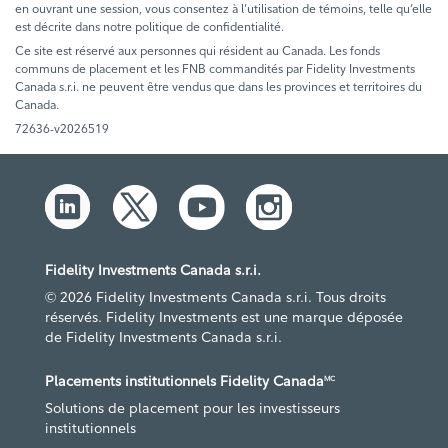
en ouvrant une session, vous consentez à l’utilisation de témoins, telle qu’elle
est décrite dans notre politique de confidentialité.
Ce site est réservé aux personnes qui résident au Canada. Les fonds
communs de placement et les FNB commandités par Fidelity Investments
Canada s.r.i. ne peuvent être vendus que dans les provinces et territoires du
Canada.
72636-v2026519
Fidelity Investments Canada s.r.i.
© 2026 Fidelity Investments Canada s.r.i. Tous droits
réservés. Fidelity Investments est une marque déposée
de Fidelity Investments Canada s.r.i.
Placements institutionnels Fidelity Canada
MC
Solutions de placement pour les investisseurs
institutionnels