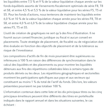
les liquidités entre 7,5 % et 9 % de la valeur liquidative chaque année sur les
fonds équilibrés assortis de Versements fiscalement optimisés de série F8, T8
et S8, et entre 4,5 % et 5,5 % de la valeur liquidative pour les séries F5, T5 et
S5. Pour les fonds d’actions, nous tenterons de maintenir les liquidités entre
6,0 % et 10 % de la valeur liquidative chaque année pour les séries F8, T8 et
S8, et entre 4,0 % et 6,0 % de la valeur liquidative chaque année pour les
séries F5, T5 et S5.
L’outil de création de graphiques ne sert qu’à des fins d’illustration. Il ne
fournit aucun conseil financier, juridique ou fiscal ni aucun conseil en
placements. Toute stratégie de placement, de fiscalité ou de négociation doit
être évaluée en fonction des objectifs de placement et de la tolérance au
risque de l’investisseur.
Les compositions d’actifs de fin de mois pourraient être supérieures ou
inférieures à 100 % en raison des différences de synchronisation dans le
calcul des liquidités et des placements ou pour montrer les liquidités
détenues aux fins des répartitions collatérales liées à certains types de
produits dérivés ou les deux. Les répartitions géographiques et sectorielles
montrent les participations spécifiques aux pays et aux secteurs qui
constituent au moins 1 % du total de l’actif du fonds. Dès lors, les valeurs
présentées pourraient ne pas totaliser 100 %.
L’information contenue dans cette liste et les dix principaux titres ou les cinq
principaux émetteurs peuvent être différents des titres en portefeuille
indiqués dans le rapport annuel et dans les situations suivantes, le cas
échéant :