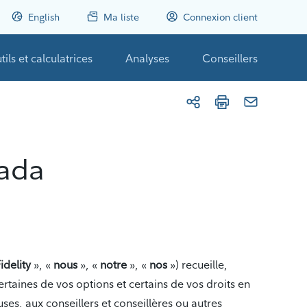
English
Ma liste
Connexion client
tils et calculatrices
Analyses
Conseillers
nada
idelity
», «
nous
», «
notre
», «
nos
») recueille,
rtaines de vos options et certains de vos droits en
ses, aux conseillers et conseillères ou autres