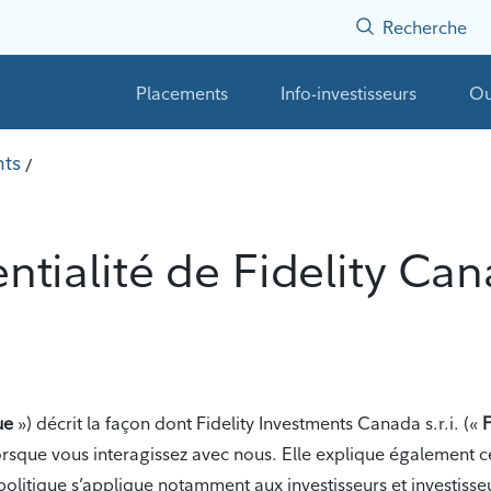
Recherche
Placements
Info-investisseurs
Ou
nts
/
entialité de Fidelity Ca
ue
») décrit la façon dont Fidelity Investments Canada s.r.i. («
F
orsque vous interagissez avec nous. Elle explique également ce
politique s’applique notamment aux investisseurs et investisseu