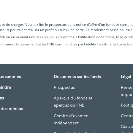
t de charges. Veuillez lire le prospectus ou la notice d’offre d’un fonds et consult
sseurs pourraient réaliser un profit ou subir une perte. Le rendement passé pourrait
 Web ou en ouvrant une session, vous consentez à l’utilisation de témoins, telle qu’ell
communs de placement et les FNB commandités par Fidelity Investments Canada s.r.i
ous sommes
Documents sur les fonds
Légal
oindre
Prospectus
Rense
impor
es
Aperçus du fonds et
aperçus du FNB
Politi
 des médias
Comité d'examen
Centre
indépendant
Conve