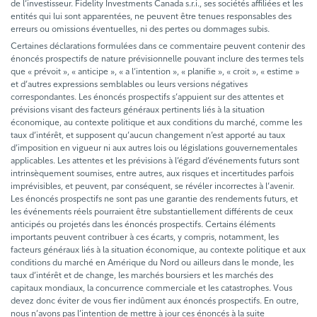
de l’investisseur. Fidelity Investments Canada s.r.i., ses sociétés affiliées et les
entités qui lui sont apparentées, ne peuvent être tenues responsables des
erreurs ou omissions éventuelles, ni des pertes ou dommages subis.
Certaines déclarations formulées dans ce commentaire peuvent contenir des
énoncés prospectifs de nature prévisionnelle pouvant inclure des termes tels
que « prévoit », « anticipe », « a l’intention », « planifie », « croit », « estime »
et d’autres expressions semblables ou leurs versions négatives
correspondantes. Les énoncés prospectifs s’appuient sur des attentes et
prévisions visant des facteurs généraux pertinents liés à la situation
économique, au contexte politique et aux conditions du marché, comme les
taux d’intérêt, et supposent qu’aucun changement n’est apporté au taux
d’imposition en vigueur ni aux autres lois ou législations gouvernementales
applicables. Les attentes et les prévisions à l’égard d’événements futurs sont
intrinsèquement soumises, entre autres, aux risques et incertitudes parfois
imprévisibles, et peuvent, par conséquent, se révéler incorrectes à l’avenir.
Les énoncés prospectifs ne sont pas une garantie des rendements futurs, et
les événements réels pourraient être substantiellement différents de ceux
anticipés ou projetés dans les énoncés prospectifs. Certains éléments
importants peuvent contribuer à ces écarts, y compris, notamment, les
facteurs généraux liés à la situation économique, au contexte politique et aux
conditions du marché en Amérique du Nord ou ailleurs dans le monde, les
taux d’intérêt et de change, les marchés boursiers et les marchés des
capitaux mondiaux, la concurrence commerciale et les catastrophes. Vous
devez donc éviter de vous fier indûment aux énoncés prospectifs. En outre,
nous n’avons pas l’intention de mettre à jour ces énoncés à la suite