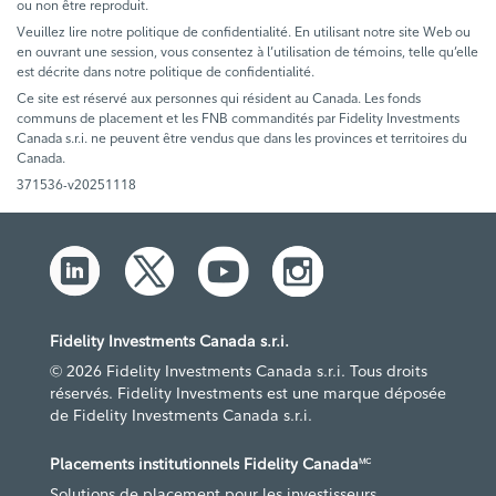
ou non être reproduit.
Veuillez lire notre politique de confidentialité. En utilisant notre site Web ou
en ouvrant une session, vous consentez à l’utilisation de témoins, telle qu’elle
est décrite dans notre politique de confidentialité.
Ce site est réservé aux personnes qui résident au Canada. Les fonds
communs de placement et les FNB commandités par Fidelity Investments
Canada s.r.i. ne peuvent être vendus que dans les provinces et territoires du
Canada.
371536-v20251118
Fidelity Investments Canada s.r.i.
© 2026 Fidelity Investments Canada s.r.i. Tous droits
réservés. Fidelity Investments est une marque déposée
de Fidelity Investments Canada s.r.i.
Placements institutionnels Fidelity Canada
MC
Solutions de placement pour les investisseurs