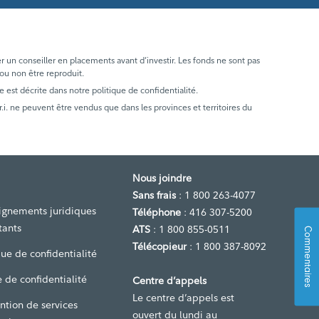
er un conseiller en placements avant d’investir. Les fonds ne sont pas
 ou non être reproduit.
e est décrite dans notre politique de confidentialité.
. ne peuvent être vendus que dans les provinces et territoires du
Nous joindre
Sans frais
: 1 800 263-4077
ignements juridiques
Téléphone
: 416 307-5200
tants
ATS
: 1 800 855-0511
Commentaires
Télécopieur
: 1 800 387-8092
que de confidentialité
 de confidentialité
Centre d’appels
Le centre d’appels est
ntion de services
ouvert du lundi au