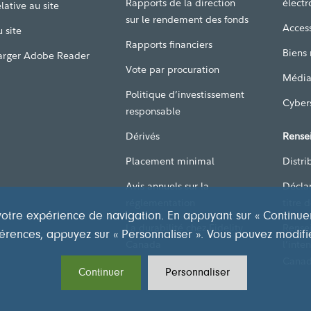
Rapports de la direction
électr
lative au site
sur le rendement des fonds
Access
 site
Rapports financiers
Biens
arger Adobe Reader
Vote par procuration
Média
Politique d’investissement
Cyber
responsable
Dérivés
Rense
Placement minimal
Distri
Avis annuels sur la
Décla
réglementation
titre 
otre expérience de navigation. En appuyant sur « Continuer »
La durabilité chez Fidelity
Rense
éférences, appuyez sur « Personnaliser ». Vous pouvez modifi
Canada
l’inte
Canad
Continuer
Personnaliser