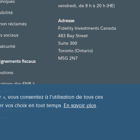
oniques
vendredi, de 8 h à 20 h (HE)
ibilité
Adresse
 non réclamés
Fidelity Investments Canada
s sociaux
483 Bay Street
Suite 300
sécurité
Toronto (Ontario)
M5G 2N7
ignements fiscaux
butions
rations des FNB à
de SPEP
, vous consentez à l’utilisation de tous ces
ignements fiscaux à
er vos choix en tout temps.
En savoir plus
.
ntion des non-
iens