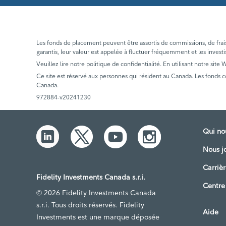
Les fonds de placement peuvent être assortis de commissions, de frais e
garantis, leur valeur est appelée à fluctuer fréquemment et les investi
Veuillez lire notre politique de confidentialité. En utilisant notre site
Ce site est réservé aux personnes qui résident au Canada. Les fonds 
Canada.
972884-v20241230
Qui n
Nous j
Carrièr
Fidelity Investments Canada s.r.i.
Centre
© 2026 Fidelity Investments Canada
s.r.i. Tous droits réservés. Fidelity
Aide
Investments est une marque déposée