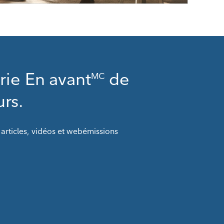
érie En avant
de
MC
urs.
articles, vidéos et webémissions