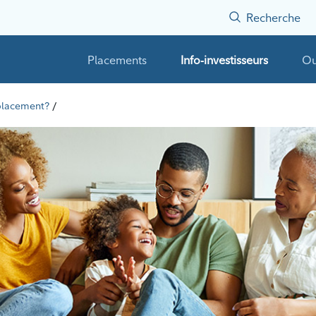
Recherche
Placements
Info-investisseurs
Ou
/
 placement?