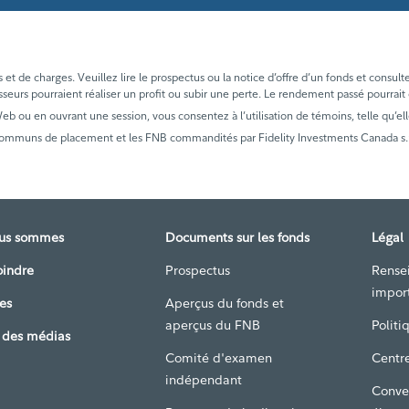
t de charges. Veuillez lire le prospectus ou la notice d’offre d’un fonds et consult
sseurs pourraient réaliser un profit ou subir une perte. Le rendement passé pourrait
 Web ou en ouvrant une session, vous consentez à l’utilisation de témoins, telle qu’ell
communs de placement et les FNB commandités par Fidelity Investments Canada s.r.i
ous sommes
Documents sur les fonds
Légal
oindre
Prospectus
Rense
impor
es
Aperçus du fonds et
aperçus du FNB
Politi
 des médias
Comité d'examen
Centre
indépendant
Conve