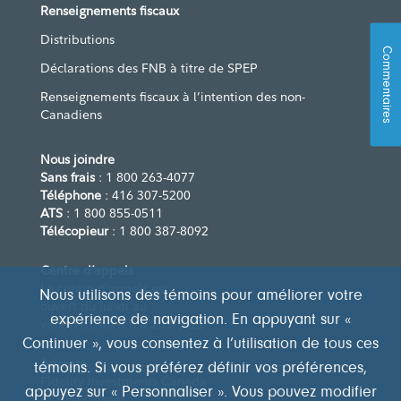
Renseignements fiscaux
Distributions
Commentaires
Déclarations des FNB à titre de SPEP
Renseignements fiscaux à l’intention des non-
Canadiens
Nous joindre
Sans frais
: 1 800 263-4077
Téléphone
: 416 307-5200
ATS
: 1 800 855-0511
Télécopieur
: 1 800 387-8092
Centre d’appels
Le centre d’appels est
Nous utilisons des témoins pour améliorer votre
ouvert du lundi au
expérience de navigation. En appuyant sur «
vendredi, de 8 h à 20 h (HE)
Continuer », vous consentez à l’utilisation de tous ces
Adresse
témoins. Si vous préférez définir vos préférences,
Fidelity Investments Canada
appuyez sur « Personnaliser ». Vous pouvez modifier
483 Bay Street