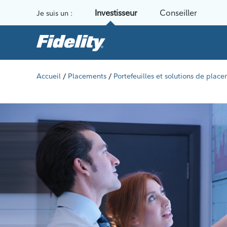
Aller au contenu
Investisseur
Conseiller
Je suis un :
/
/
Accueil
Placements
Portefeuilles et solutions de plac