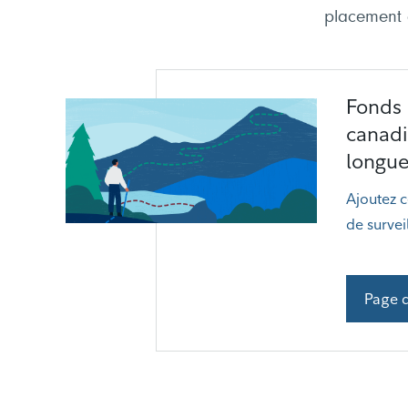
placement a
Fonds F
canadi
longue
Ajoutez c
de survei
Page 