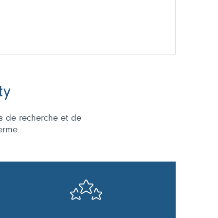
ty
us de recherche et de
erme.