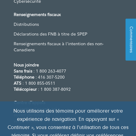
Cybersécurité
Renseignements fiscaux
Distributions
Commentaires
Déclarations des FNB à titre de SPEP
Renseignements fiscaux à l’intention des non-
Canadiens
Nous joindre
Sans frais
: 1 800 263-4077
Téléphone
: 416 307-5200
ATS
: 1 800 855-0511
Télécopieur
: 1 800 387-8092
Centre d’appels
Le centre d’appels est
Nous utilisons des témoins pour améliorer votre
ouvert du lundi au
expérience de navigation. En appuyant sur «
vendredi, de 8 h à 20 h (HE)
Continuer », vous consentez à l’utilisation de tous ces
Adresse