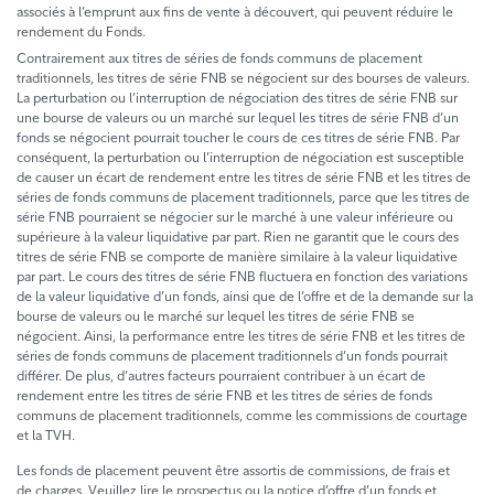
associés à l’emprunt aux fins de vente à découvert, qui peuvent réduire le
rendement du Fonds.
Contrairement aux titres de séries de fonds communs de placement
traditionnels, les titres de série FNB se négocient sur des bourses de valeurs.
La perturbation ou l’interruption de négociation des titres de série FNB sur
une bourse de valeurs ou un marché sur lequel les titres de série FNB d’un
fonds se négocient pourrait toucher le cours de ces titres de série FNB. Par
conséquent, la perturbation ou l’interruption de négociation est susceptible
de causer un écart de rendement entre les titres de série FNB et les titres de
séries de fonds communs de placement traditionnels, parce que les titres de
série FNB pourraient se négocier sur le marché à une valeur inférieure ou
supérieure à la valeur liquidative par part. Rien ne garantit que le cours des
titres de série FNB se comporte de manière similaire à la valeur liquidative
par part. Le cours des titres de série FNB fluctuera en fonction des variations
de la valeur liquidative d’un fonds, ainsi que de l’offre et de la demande sur la
bourse de valeurs ou le marché sur lequel les titres de série FNB se
négocient. Ainsi, la performance entre les titres de série FNB et les titres de
séries de fonds communs de placement traditionnels d’un fonds pourrait
différer. De plus, d’autres facteurs pourraient contribuer à un écart de
rendement entre les titres de série FNB et les titres de séries de fonds
communs de placement traditionnels, comme les commissions de courtage
et la TVH.
Les fonds de placement peuvent être assortis de commissions, de frais et
de charges. Veuillez lire le prospectus ou la notice d’offre d’un fonds et