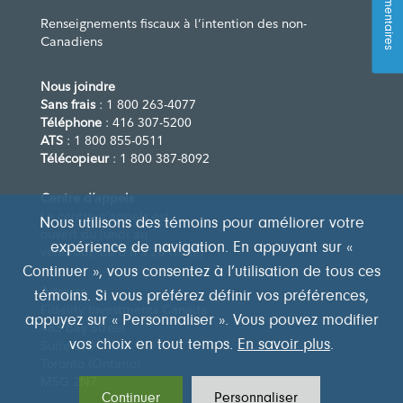
Commentaires
Renseignements fiscaux à l’intention des non-
Canadiens
Nous joindre
Sans frais
: 1 800 263-4077
Téléphone
: 416 307-5200
ATS
: 1 800 855-0511
Télécopieur
: 1 800 387-8092
Centre d’appels
Le centre d’appels est
Nous utilisons des témoins pour améliorer votre
ouvert du lundi au
expérience de navigation. En appuyant sur «
vendredi, de 8 h à 20 h (HE)
Continuer », vous consentez à l’utilisation de tous ces
Adresse
témoins. Si vous préférez définir vos préférences,
Fidelity Investments Canada
appuyez sur « Personnaliser ». Vous pouvez modifier
483 Bay Street
Suite 300
vos choix en tout temps.
En savoir plus
.
Toronto (Ontario)
M5G 2N7
Continuer
Personnaliser